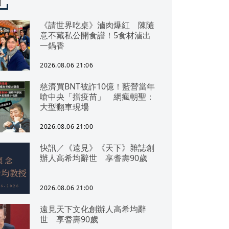
聞
《請世界吃桌》滷肉爆紅 陳隨
意不藏私公開食譜！5食材滷出
一鍋香
2026.08.06 21:06
慈濟買BNT被詐10億！藍營當年
嗆中央「擋疫苗」 網瘋朝聖：
大型翻車現場
2026.08.06 21:00
快訊／《遠見》《天下》雜誌創
辦人高希均辭世 享耆壽90歲
2026.08.06 21:00
遠見天下文化創辦人高希均辭
世 享耆壽90歲