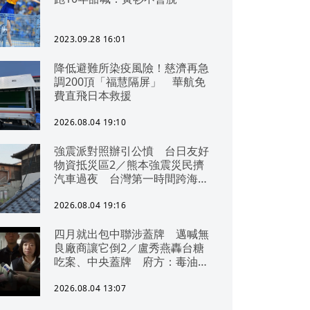
2023.09.28 16:01
降低避難所染疫風險！慈濟再急
調200頂「福慧隔屏」 華航免
費直飛日本救援
2026.08.04 19:10
強震派對照辦引公憤 台日友好
物資抵災區2／熊本強震災民擠
汽車過夜 台灣第一時間跨海急
援
2026.08.04 19:16
四月就出包中聯涉蓋牌 邁喊無
良廠商讓它倒2／盧秀燕轟台糖
吃案、中央蓋牌 府方：毒油一
直在台中
2026.08.04 13:07