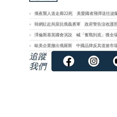
俄夜襲人道走廊22死 美愛國者飛彈送往波
韓網紅赴烏當抗俄義勇軍 政府警告沒收護
澤倫斯基英國會演說 喊「奮戰到底」獲全
歐美企業撤出俄羅斯 中國品牌反其道搶市
追蹤
我們