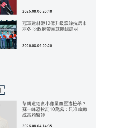
2026.08.06 20:48
冠軍建材砸12億升級窯線抗房市
寒冬 盼政府帶頭鼓勵綠建材
2026.08.06 20:20
聞
幫凱道絕食小雞量血壓遭檢舉？
蘇一峰恐挨罰10萬諷：只准賴總
統當賴醫師
2026.08.04 14:35