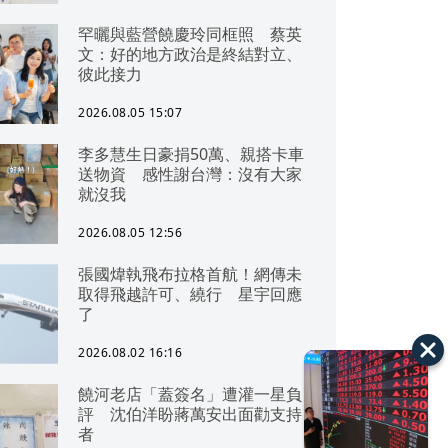
罕曬與藍營饒慶玲同框照 蔡英
文：好的地方政治是終結對立、
彼此接力
2026.08.05 15:07
李多慧生日豪捐50萬、親搭卡車
送物資 感性謝台灣：沒有大家
就沒我
2026.08.05 12:56
張國煒執飛布拉格首航！網傳未
取得飛越許可、繞行 星宇回應
了
2026.08.02 16:16
饒河老店「蓋簽名」遭灌一星負
評 沈伯洋盼蔣萬安出面勸支持
者