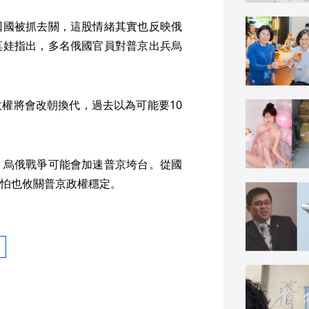
回國被抓去關，這股情緒其實也反映俄
莫娃指出，多名俄國官員對普京出兵烏
權將會改朝換代，過去以為可能要10
，烏俄戰爭可能會加速普京垮台。從國
怕也攸關普京政權穩定。