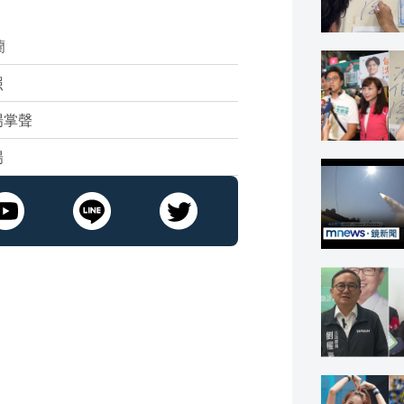
蘭
照
場掌聲
場