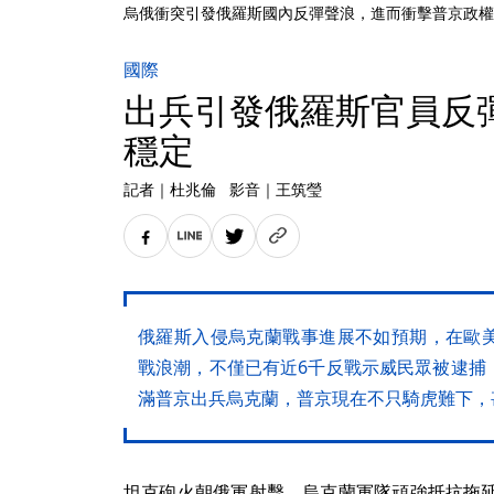
烏俄衝突引發俄羅斯國內反彈聲浪，進而衝擊普京政權。
國際
出兵引發俄羅斯官員反
穩定
記者
｜
杜兆倫
影音
｜
王筑瑩
俄羅斯入侵烏克蘭戰事進展不如預期，在歐
戰浪潮，不僅已有近6千反戰示威民眾被逮捕
滿普京出兵烏克蘭，普京現在不只騎虎難下，
坦克砲火朝俄軍射擊，烏克蘭軍隊頑強抵抗拖