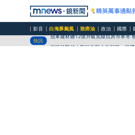
影音
白海豚颱風
致癌油
政治
國際
冠
快訊
翁曉玲堅持大刪行政院今年預算 韓國
國民黨控台糖董事「綠友友」點名陳其