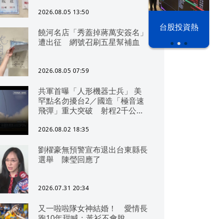
2026.08.05 13:50
以色列 穹頂
台股投資熱
饒河名店「秀蓋掉蔣萬安簽名」
之下
遭出征 網號召刷五星幫補血
2026.08.05 07:59
共軍首曝「人形機器士兵」 美
罕點名勿擾台2／國造「極音速
飛彈」重大突破 射程2千公里
可「直通北京」
2026.08.02 18:35
劉櫂豪無預警宣布退出台東縣長
選舉 陳瑩回應了
2026.07.31 20:34
又一啦啦隊女神結婚！ 愛情長
跑10年甜喊：黃衫不會脫