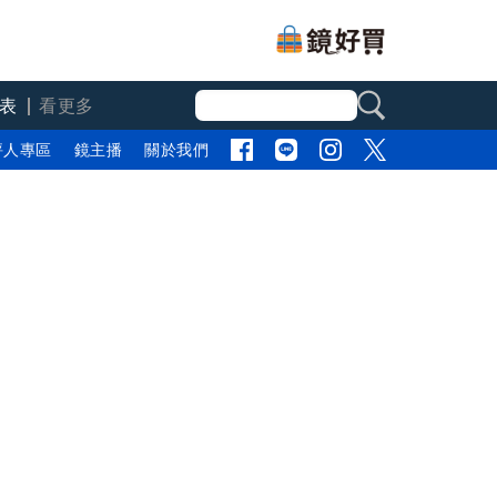
表
看更多
評人專區
鏡主播
關於我們