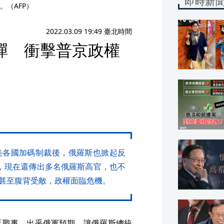
即時新
（AFP）
2022.03.09 19:49 臺北時間
彈 衝擊普京政權
美各國加碼制裁後，俄羅斯也掀起反
，現在還傳出多名俄羅斯高官，也不
甚至腹背受敵，政權面臨危機。
延戰事，出乎俄軍預期，讓俄羅斯總統