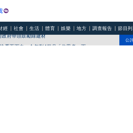
財經
社會
生活
體育
娛樂
地方
調查報告
節目列
軍建材砸12億升級窯線抗房市寒冬 盼政府帶頭鼓勵綠建材
瑜看不下去：今年剩4個月「你思考一下」
公
邁 高市府駁斥：毫無事實依據