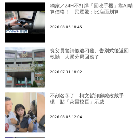
獨家／24H不打烊「回收手機」靠AI精
算價格！ 民眾驚：比店面划算
2026.08.05 18:45
喪父員警請假遭刁難、告別式後返回
執勤 大溪分局回應了
2026.07.31 18:02
不刻名字了！柯文哲卸腳鐐改戴手
環 貼「萊爾校長」示威
2026.08.05 12:04