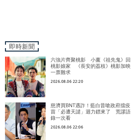
即時新聞
六強片齊聚桃影 小薰《祖先鬼》回
桃影娘家 《長安的荔枝》桃影加映
一票難求
2026.08.06 22:20
慈濟買BNT遇詐！藍白昔嗆政府擋疫
苗「必遭天譴」迴力鏢來了 荒謬語
錄一次看
2026.08.06 22:06