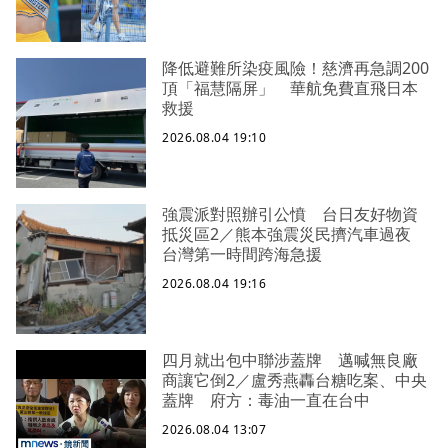
降低避難所染疫風險！慈濟再急調200
頂「福慧隔屏」 華航免費直飛日本
救援
2026.08.04 19:10
強震派對照辦引公憤 台日友好物資
抵災區2／熊本強震災民擠汽車過夜
台灣第一時間跨海急援
2026.08.04 19:16
四月就出包中聯涉蓋牌 邁喊無良廠
商讓它倒2／盧秀燕轟台糖吃案、中央
蓋牌 府方：毒油一直在台中
2026.08.04 13:07