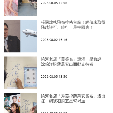
2026.08.05 12:56
張國煒執飛布拉格首航！網傳未取得
飛越許可、繞行 星宇回應了
2026.08.02 16:16
饒河老店「蓋簽名」遭灌一星負評
沈伯洋盼蔣萬安出面勸支持者
2026.08.05 13:50
饒河名店「秀蓋掉蔣萬安簽名」遭出
征 網號召刷五星幫補血