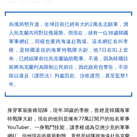
烏俄局勢升溫，全球目前已經有大約2萬名志願軍，湧
入烏克蘭共同對抗俄羅斯。而現在，就有一位38歲韓國
軍事網紅，同樣也要跨海遠赴戰場。這名網紅名叫李
根，是韓國退役的海軍特戰隊大尉，他7日在IG上宣
布，已經組隊前往烏克蘭協助戰事。不過，因為韓國目
前將烏克蘭列為限制公民前往，因此政府也警告，不排
除以違反《護照法》判處罰款、沒收護照，甚至監禁1
年。
身穿軍裝衝鋒陷陣，現年38歲的李根，曾經是韓國海軍
特戰隊大尉，現在的他則是擁有77萬訂閱戶的知名軍事
YouTuber。一身戰鬥技能，讓李根成為亞洲少見的軍事
網紅，但他現在的最新動態，竟然是組隊跨海遠赴烏克蘭