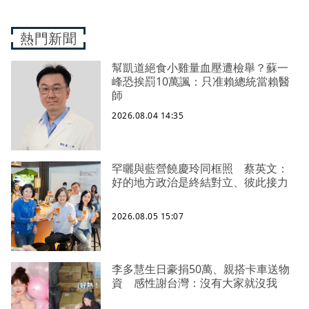
熱門新聞
幫凱道絕食小雞量血壓遭檢舉？蘇一
峰恐挨罰10萬諷：只准賴總統當賴醫
師
2026.08.04 14:35
罕曬與藍營饒慶玲同框照 蔡英文：
好的地方政治是終結對立、彼此接力
2026.08.05 15:07
李多慧生日豪捐50萬、親搭卡車送物
資 感性謝台灣：沒有大家就沒我