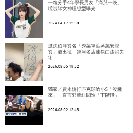
一粒分手4年學長男友「痛哭一晚」
啦啦隊女神理想型曝光
2024.04.17 15:39
邀沈伯洋簽名「秀菜單遮蔣萬安親
簽」遭出征 饒河名店速祭白漆消失
術
2026.08.05 19:52
獨家／賈永婕打匹克球嗆小S「沒種
來」 直言郭董緋聞進「下階段」
2026.08.02 12:45