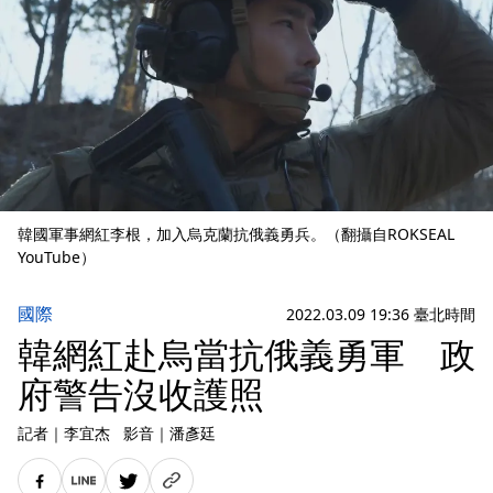
韓國軍事網紅李根，加入烏克蘭抗俄義勇兵。（翻攝自ROKSEAL
YouTube）
國際
2022.03.09 19:36 臺北時間
韓網紅赴烏當抗俄義勇軍 政
府警告沒收護照
記者
｜
李宜杰
影音
｜
潘彥廷