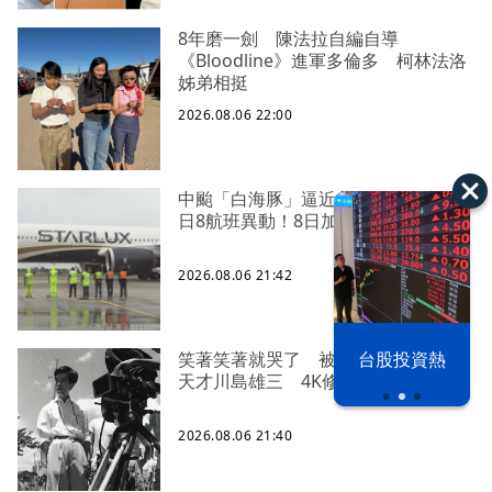
8年磨一劍 陳法拉自編自導
《Bloodline》進軍多倫多 柯林法洛
姊弟相挺
2026.08.06 22:00
中颱「白海豚」逼近北台灣 星宇台
日8航班異動！8日加開疏運
2026.08.06 21:42
以色列 穹頂
台股投資熱
笑著笑著就哭了 被遺忘的日本喜劇
之下
天才川島雄三 4K修復重返大銀幕
2026.08.06 21:40