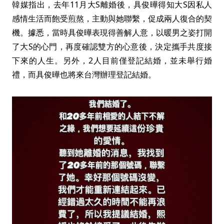
韓媒指出，去年11月大S離婚後，具俊曄得知大S因私人
感情生活而飽受煎熬，主動與她聯繫，促成兩人復合的契
機。據悉，當時具俊曄表現得善解人意，以暖男之姿打開
了大S的心門，再度確認雙方的心意後，決定攜手共度接
下來的人生。另外，2人目前僅登記結婚，並未舉行婚
禮，而具俊曄也將來台灣辦理登記結婚。