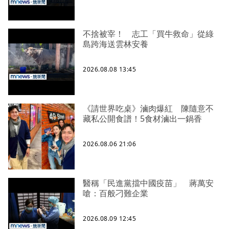
不捨被宰！ 志工「買牛救命」從綠
島跨海送雲林安養
2026.08.08 13:45
《請世界吃桌》滷肉爆紅 陳隨意不
藏私公開食譜！5食材滷出一鍋香
2026.08.06 21:06
醫稱「民進黨擋中國疫苗」 蔣萬安
嗆：百般刁難企業
2026.08.09 12:45