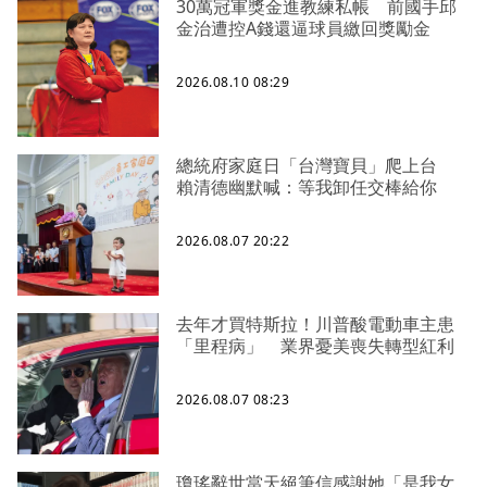
30萬冠軍獎金進教練私帳 前國手邱
金治遭控A錢還逼球員繳回獎勵金
2026.08.10 08:29
總統府家庭日「台灣寶貝」爬上台
賴清德幽默喊：等我卸任交棒給你
2026.08.07 20:22
去年才買特斯拉！川普酸電動車主患
「里程病」 業界憂美喪失轉型紅利
2026.08.07 08:23
瓊瑤辭世當天絕筆信感謝她「是我女