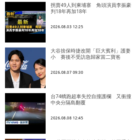
拐賣49人到柬埔寨 角頭演員李振豪
判18年再加18年
2026.08.03 12:25
大谷捨保時捷改開「巨大賓利」護妻
小 賽後不受訪急歸家當二寶爸
2026.08.07 09:30
台74轎跑超車失控自撞護欄 又衝撞
中央分隔島翻覆
2026.08.08 12:45