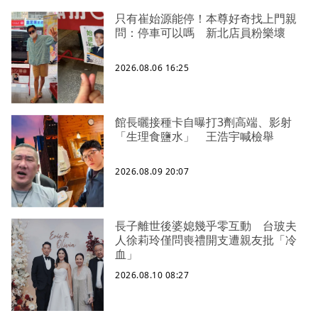
只有崔始源能停！本尊好奇找上門親
問：停車可以嗎 新北店員粉樂壞
2026.08.06 16:25
館長曬接種卡自曝打3劑高端、影射
「生理食鹽水」 王浩宇喊檢舉
2026.08.09 20:07
長子離世後婆媳幾乎零互動 台玻夫
人徐莉玲僅問喪禮開支遭親友批「冷
血」
2026.08.10 08:27