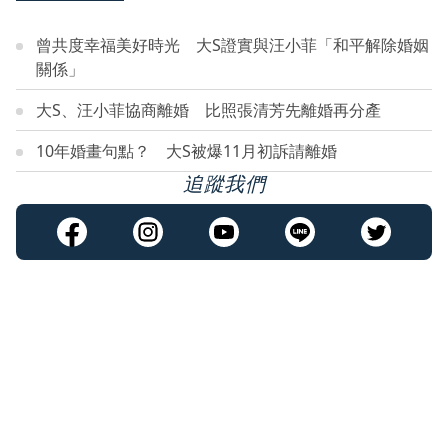
曾共度幸福美好時光 大S證實與汪小菲「和平解除婚姻
關係」
大S、汪小菲協商離婚 比照張清芳先離婚再分產
10年婚畫句點？ 大S被爆11月初訴請離婚
追蹤我們