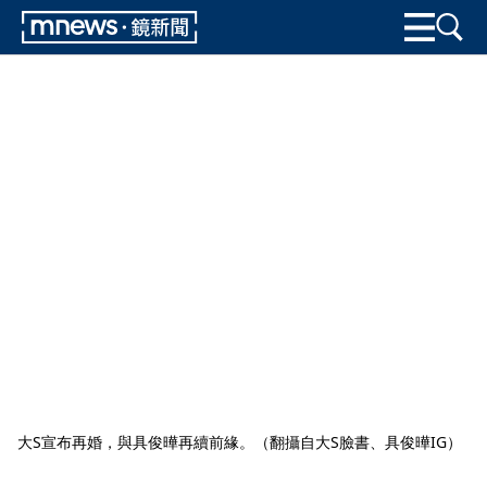
大S宣布再婚，與具俊曄再續前緣。（翻攝自大S臉書、具俊曄IG）