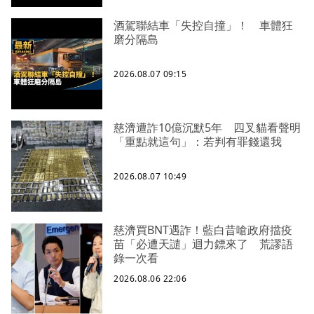
酒駕聯結車「失控自撞」！ 車體狂
磨分隔島
2026.08.07 09:15
慈濟遭詐10億沉默5年 四叉貓看聲明
「重點就這句」：若判有罪錢還我
2026.08.07 10:49
慈濟買BNT遇詐！藍白昔嗆政府擋疫
苗「必遭天譴」迴力鏢來了 荒謬語
錄一次看
2026.08.06 22:06