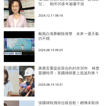
兒」 相伴20多年祕書不捨
2024.12.11 08:16
颱風白海豚解除海警 未來一週天氣
仍不穩
2026.08.10 09:25
蔣萬安重提疫苗合約封存30年 林楚
茵攤時序：美國律師要上造謠列車？
2026.08.10 10:31
張國煒執飛布拉格首航！網傳未取得