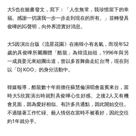
大S也在臉書發文，寫下：「人生無常，我珍惜當下的幸
福。感謝一切讓我一步一步走到現在的所有。」並轉發具
俊曄的IG聲明，向外界證實好消息。
大S因演出台版《流星花園》在南韓小有名氣，而現年52
歲的具俊曄所屬團體「酷龍」為韓流始祖，1996年與另
一成員姜元來組團出道，曾以多首舞曲走紅台灣，現在則
以「DJ KOO」的身分活動中。
韓媒報導，酷龍數十年前擔任蘇慧倫演唱會嘉賓來台，當
時大S欣賞演出時就對具俊曄心生好感。之後2人又有機
會見面，因為愛好相似、有許多共通點，因此開始交往。
不過隨著工作忙碌、藝人情侶在當時不被看好，因此交往
約1年就分手。