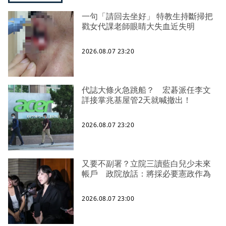
一句「請回去坐好」 特教生持斷掃把
戳女代課老師眼睛大失血近失明
2026.08.07 23:20
代誌大條火急跳船？ 宏碁派任李文
詳接掌兆基屋管2天就喊撤出！
2026.08.07 23:20
又要不副署？立院三讀藍白兒少未來
帳戶 政院放話：將採必要憲政作為
2026.08.07 23:00