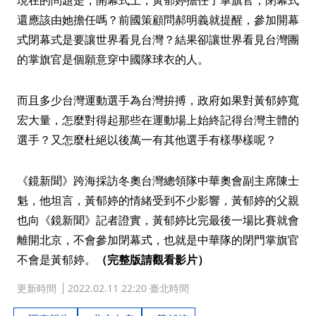
現在的問題是，開幕式上，黃郁婷擔任了掌旗官，閉幕式
還應該由她擔任嗎？前國策顧問郝明義就提醒，參加開幕
式閉幕式是要讓世界看見台灣？結果卻讓世界看見台灣團
的掌旗官是個願意穿中國隊球衣的人。
而且多少台灣運動選手為台灣拚搏，政府如果對黃郁婷寬
宏大量，怎麼對得起那些在運動場上始終記得台灣主體的
選手？又怎麼杜絕以後萬一有其他選手有樣學樣呢？
《鏡新聞》跨海採訪冬奧台灣總領隊中華奧會副主席陳士
魁，他坦言，黃郁婷的情緒受到不少影響，黃郁婷的父親
也向《鏡新聞》記者證實，黃郁婷比完最後一場比賽就會
離開北京，不會參加閉幕式，也就是中華隊的閉門掌旗官
不會是黃郁婷。
（完整版請觀看影片）
更新時間
2022.02.11 22:20 臺北時間