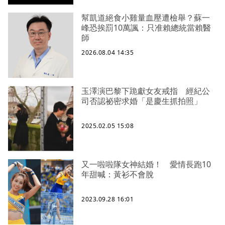
幫凱道絕食小雞量血壓遭檢舉？蘇一
峰恐挨罰10萬諷：只准賴總統當賴醫
師
2026.08.04 14:35
玉澤演巴黎下跪獻女友戒指 經紀公
司否認祕密求婚「是慶生抓拍照」
2025.02.05 15:08
又一啦啦隊女神結婚！ 愛情長跑10
年甜喊：黃衫不會脫
2023.09.28 16:01