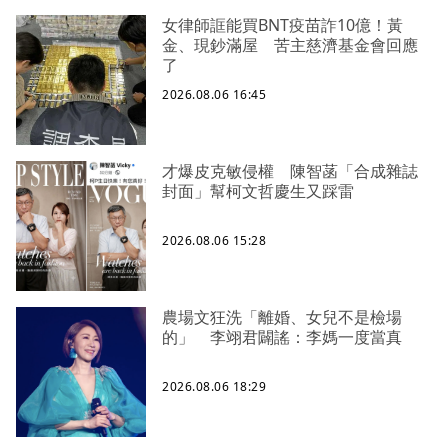
女律師誆能買BNT疫苗詐10億！黃
金、現鈔滿屋 苦主慈濟基金會回應
了
2026.08.06 16:45
才爆皮克敏侵權 陳智菡「合成雜誌
封面」幫柯文哲慶生又踩雷
2026.08.06 15:28
農場文狂洗「離婚、女兒不是檢場
的」 李翊君闢謠：李媽一度當真
2026.08.06 18:29