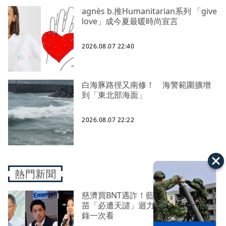
agnès b.推Humanitarian系列 「give
love」成今夏最暖時尚宣言
2026.08.07 22:40
白海豚路徑又南修！ 海警範圍擴增
到「東北部海面」
2026.08.07 22:22
熱門新聞
慈濟買BNT遇詐！藍白昔嗆政府擋疫
苗「必遭天譴」迴力鏢來了 荒謬語
錄一次看