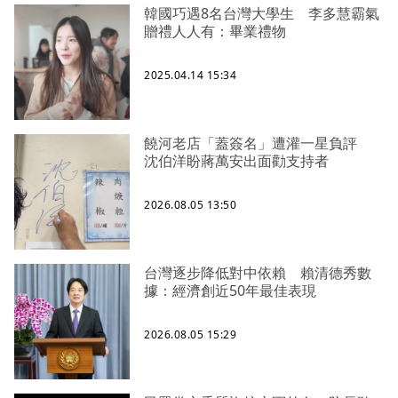
韓國巧遇8名台灣大學生 李多慧霸氣
贈禮人人有：畢業禮物
2025.04.14 15:34
饒河老店「蓋簽名」遭灌一星負評
沈伯洋盼蔣萬安出面勸支持者
2026.08.05 13:50
台灣逐步降低對中依賴 賴清德秀數
據：經濟創近50年最佳表現
2026.08.05 15:29