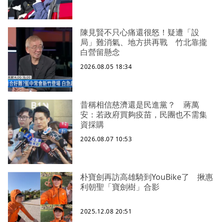
陳見賢不只心痛還很怒！疑遭「設
局」難消氣、地方拱再戰 竹北靠攏
白營留懸念
2026.08.05 18:34
昔稱相信慈濟還是民進黨？ 蔣萬
安：若政府買夠疫苗，民團也不需集
資採購
2026.08.07 10:53
朴寶劍再訪高雄騎到YouBike了 揪惠
利朝聖「寶劍樹」合影
2025.12.08 20:51