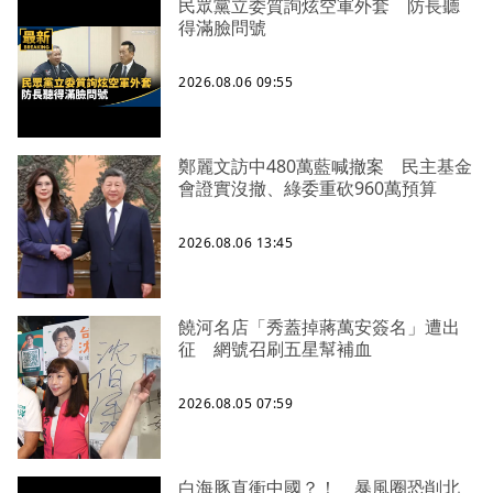
民眾黨立委質詢炫空軍外套 防長聽
得滿臉問號
2026.08.06 09:55
鄭麗文訪中480萬藍喊撤案 民主基金
會證實沒撤、綠委重砍960萬預算
2026.08.06 13:45
饒河名店「秀蓋掉蔣萬安簽名」遭出
征 網號召刷五星幫補血
2026.08.05 07:59
白海豚直衝中國？！ 暴風圈恐削北