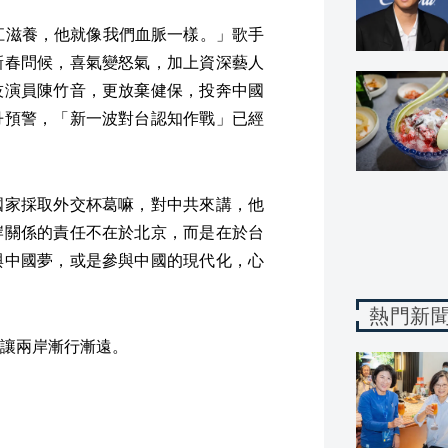
江滋養，他就像我們血脈一樣。」歌手
新春問候，喜氣變怒氣，加上資深藝人
技演員陳竹音，更放棄健保，投奔中國
丹預警，「新一波對台認知作戰」已經
國家採取外交杯葛嘛，對中共來講，他
岸關係的責任不在於北京，而是在於台
與中國夢，或是參與中國的現代化，心
熱門新
讓兩岸漸行漸遠。