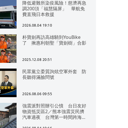
降低避難所染疫風險！慈濟再急
調200頂「福慧隔屏」 華航免
費直飛日本救援
2026.08.04 19:10
朴寶劍再訪高雄騎到YouBike
了 揪惠利朝聖「寶劍樹」合影
2025.12.08 20:51
民眾黨立委質詢炫空軍外套 防
長聽得滿臉問號
2026.08.06 09:55
強震派對照辦引公憤 台日友好
物資抵災區2／熊本強震災民擠
汽車過夜 台灣第一時間跨海急
援