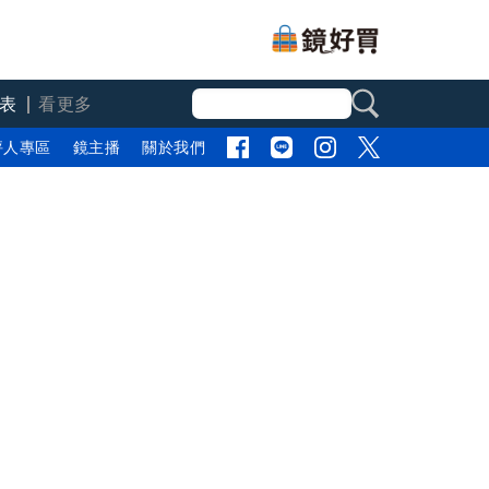
表
看更多
評人專區
鏡主播
關於我們