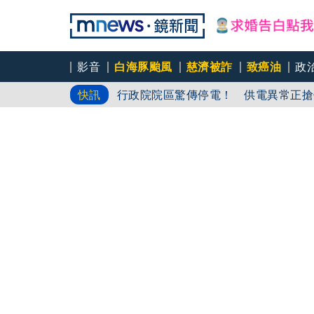
影音
白海豚颱風
慈濟被詐
致癌油
政
行政院院區驚傳停電！ 供電異常正搶
快訊
大谷捨保時捷改開「巨大賓利」護妻小
子宮肌瘤患者還能吃冰嗎？中醫提點5