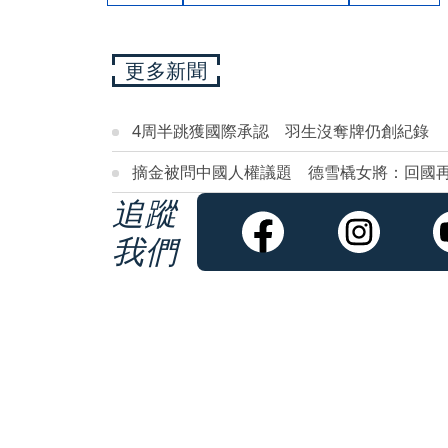
更多新聞
4周半跳獲國際承認 羽生沒奪牌仍創紀錄
摘金被問中國人權議題 德雪橇女將：回國
追蹤
我們