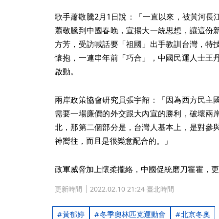
歌手蕭敬騰2月1日說：「一直以來，被黃河長
蕭敬騰到中國春晚，宣揚大一統思想，讓這份
方芳，受訪喊話要「祖國」出手教訓台灣，特
懷抱，一連串年前「巧合」，中國民運人士王
啟動。
兩岸政策協會研究員張宇韶：「因為西方民主
需要一場廉價的外交跟大內宣的勝利，破壞兩
北，那第二個部分是，台灣人基本上，是對參
神嚮往，而且是很樂意配合的。」
政軍威脅加上懷柔攏絡，中國促統磨刀霍霍，更
更新時間
2022.02.10 21:24 臺北時間
黃郁婷
冬季奧林匹克運動會
北京冬奧