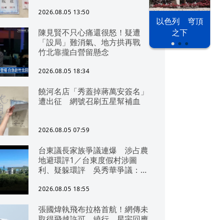
2026.08.05 13:50
以色列 穹頂
陳見賢不只心痛還很怒！疑遭
之下
「設局」難消氣、地方拱再戰
竹北靠攏白營留懸念
2026.08.05 18:34
饒河名店「秀蓋掉蔣萬安簽名」
遭出征 網號召刷五星幫補血
2026.08.05 07:59
台東議長家族爭議連爆 涉占農
地避環評1／台東度假村涉圖
利、疑躲環評 吳秀華爭議：概
無參與
2026.08.05 18:55
張國煒執飛布拉格首航！網傳未
取得飛越許可、繞行 星宇回應