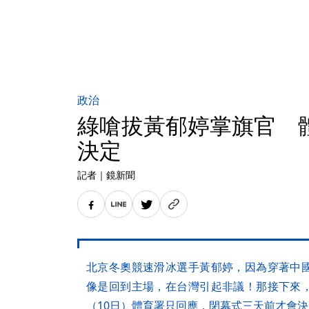
政治
綠嗆拔黃郁婷掌旗官 
決定
記者
｜
鏡新聞
北京冬奧競速滑冰選手黃郁婷，因為穿著中
像是回到主場，在台灣引起非議！那接下來
（10日）體育署只回應，閉幕式三天前才會