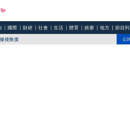
治
國際
財經
社會
生活
體育
娛樂
地方
節目列
修後恢復
 賽後不受訪急歸家當二寶爸
公
大原則