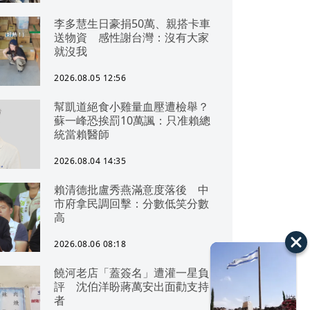
李多慧生日豪捐50萬、親搭卡車
送物資 感性謝台灣：沒有大家
就沒我
2026.08.05 12:56
幫凱道絕食小雞量血壓遭檢舉？
蘇一峰恐挨罰10萬諷：只准賴總
統當賴醫師
2026.08.04 14:35
賴清德批盧秀燕滿意度落後 中
市府拿民調回擊：分數低笑分數
高
2026.08.06 08:18
饒河老店「蓋簽名」遭灌一星負
評 沈伯洋盼蔣萬安出面勸支持
者