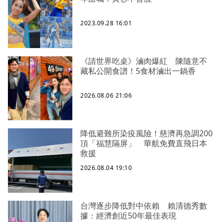
2023.09.28 16:01
《請世界吃桌》滷肉爆紅 陳隨意不
藏私公開食譜！5食材滷出一鍋香
2026.08.06 21:06
降低避難所染疫風險！慈濟再急調200
頂「福慧隔屏」 華航免費直飛日本
救援
2026.08.04 19:10
台灣逐步降低對中依賴 賴清德秀數
據：經濟創近50年最佳表現