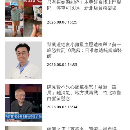
只有崔始源能停！本尊好奇找上門親
問：停車可以嗎 新北店員粉樂壞
2026.08.06 16:25
幫凱道絕食小雞量血壓遭檢舉？蘇一
峰恐挨罰10萬諷：只准賴總統當賴醫
師
2026.08.04 14:35
陳見賢不只心痛還很怒！疑遭「設
局」難消氣、地方拱再戰 竹北靠攏
白營留懸念
2026.08.05 18:34
饒河老店「蓋簽名」遭灌一星負評