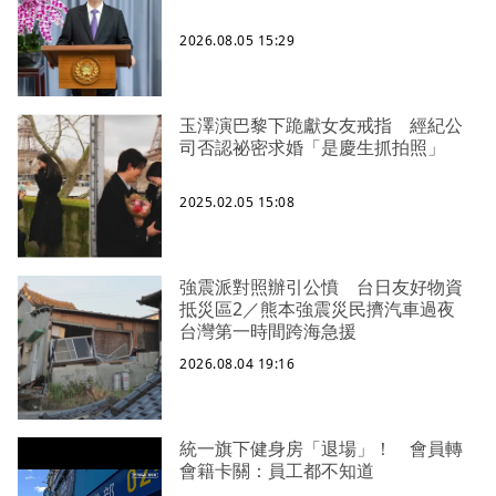
2026.08.05 15:29
玉澤演巴黎下跪獻女友戒指 經紀公
司否認祕密求婚「是慶生抓拍照」
2025.02.05 15:08
強震派對照辦引公憤 台日友好物資
抵災區2／熊本強震災民擠汽車過夜
台灣第一時間跨海急援
2026.08.04 19:16
統一旗下健身房「退場」！ 會員轉
會籍卡關：員工都不知道