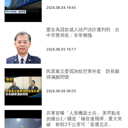
2026.08.04 19:45
愛女為貸款成人頭戶涉詐遭判刑 台
中市警局長：非常慚愧
2026.08.05 16:17
民眾黨立委質詢炫空軍外套 防長聽
得滿臉問號
2026.08.06 09:55
共軍首曝「人形機器士兵」 美罕點名
勿擾台2／國造「極音速飛彈」重大突
破 射程2千公里可「直通北京」