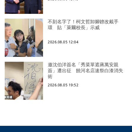
不刻名字了！柯文哲卸腳鐐改戴手
環 貼「萊爾校長」示威
2026.08.05 12:04
邀沈伯洋簽名「秀菜單遮蔣萬安親
簽」遭出征 饒河名店速祭白漆消失
術
2026.08.05 19:52