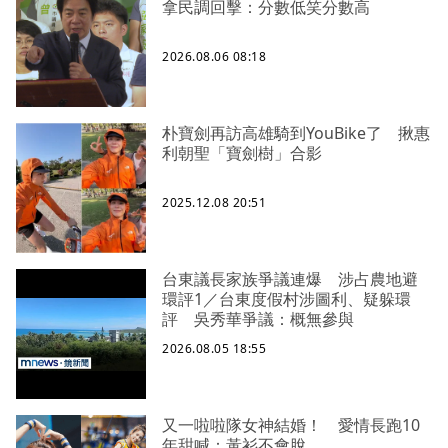
拿民調回擊：分數低笑分數高
2026.08.06 08:18
朴寶劍再訪高雄騎到YouBike了 揪惠
利朝聖「寶劍樹」合影
2025.12.08 20:51
台東議長家族爭議連爆 涉占農地避
環評1／台東度假村涉圖利、疑躲環
評 吳秀華爭議：概無參與
2026.08.05 18:55
又一啦啦隊女神結婚！ 愛情長跑10
年甜喊：黃衫不會脫