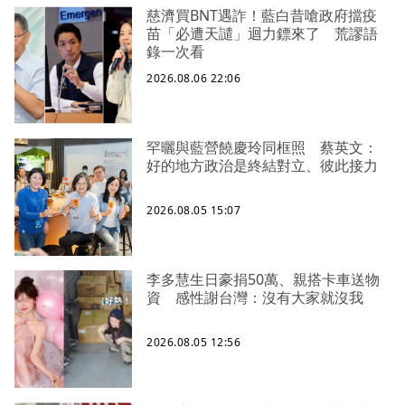
慈濟買BNT遇詐！藍白昔嗆政府擋疫
苗「必遭天譴」迴力鏢來了 荒謬語
錄一次看
2026.08.06 22:06
罕曬與藍營饒慶玲同框照 蔡英文：
好的地方政治是終結對立、彼此接力
2026.08.05 15:07
李多慧生日豪捐50萬、親搭卡車送物
資 感性謝台灣：沒有大家就沒我
2026.08.05 12:56