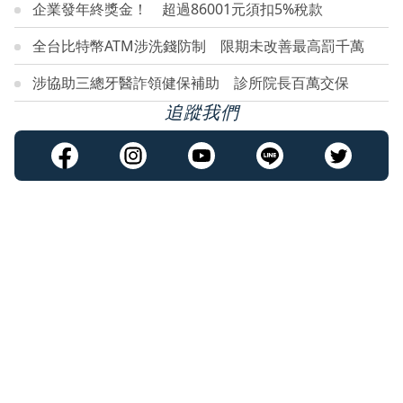
企業發年終獎金！ 超過86001元須扣5%稅款
全台比特幣ATM涉洗錢防制 限期未改善最高罰千萬
涉協助三總牙醫詐領健保補助 診所院長百萬交保
追蹤我們