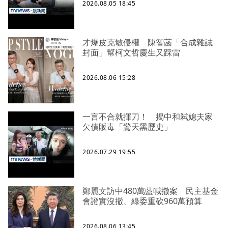
2026.08.05 18:45
才爆皮克敏侵權 陳智菡「合成雜誌
封面」幫柯文哲慶生又踩雷
2026.08.06 15:28
一言不合就揮刀！ 揭中和弒媳夫家
欠債販毒「驚天黑歷史」
2026.07.29 19:55
鄭麗文訪中480萬藍喊撤案 民主基金
會證實沒撤、綠委重砍960萬預算
2026.08.06 13:45