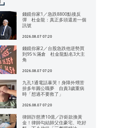
聞
錢鏡你家1／急跌8800點後反
彈 杜金龍：真正多頭還差一個
訊號
2026.08.07 07:20
錢鏡你家2／台股急跌他逆勢買
到95％滿倉 杜金龍點名3大主
角
2026.08.07 07:20
九孔1通電話暴哭！身障外甥苦
拚多年圓公職夢 自責3歲重病
時「想過不要救了」
2026.08.07 07:20
律師詐慈濟10億／詐鉅款換黃
金！律師勾結師父住豪宅、吃好