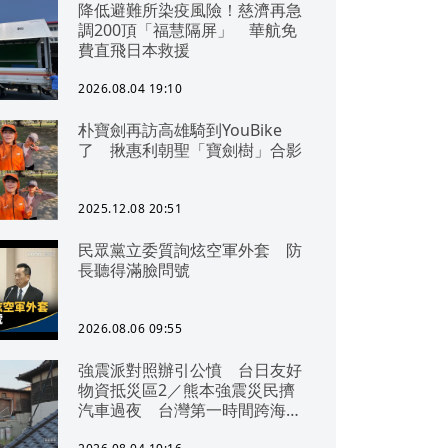
降低避難所染疫風險！慈濟再急
調200頂「福慧隔屏」 華航免
費直飛日本救援
2026.08.04 19:10
朴寶劍再訪高雄騎到YouBike
了 揪惠利朝聖「寶劍樹」合影
2025.12.08 20:51
民眾黨立委質詢炫空軍外套 防
長聽得滿臉問號
2026.08.06 09:55
強震派對照辦引公憤 台日友好
物資抵災區2／熊本強震災民擠
汽車過夜 台灣第一時間跨海急
援