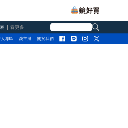
表
看更多
評人專區
鏡主播
關於我們