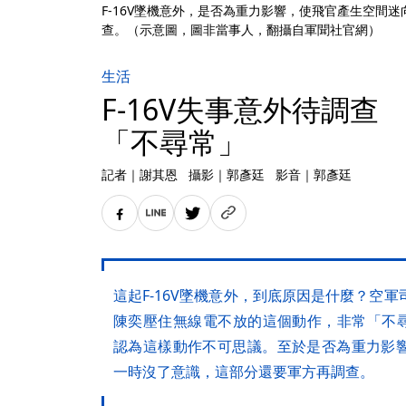
F-16V墜機意外，是否為重力影響，使飛官產生空間
查。（示意圖，圖非當事人，翻攝自軍聞社官網）
生活
F-16V失事意外待調
「不尋常」
記者
｜
謝其恩
攝影
｜
郭彥廷
影音
｜
郭彥廷
這起F-16V墜機意外，到底原因是什麼？空
陳奕壓住無線電不放的這個動作，非常「不尋
認為這樣動作不可思議。至於是否為重力影
一時沒了意識，這部分還要軍方再調查。