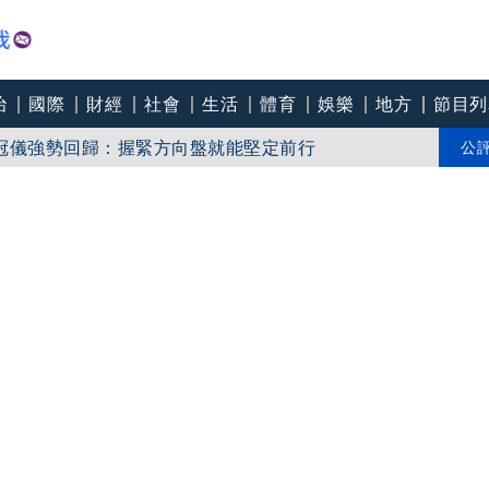
治
國際
財經
社會
生活
體育
娛樂
地方
節目列
兵班，HAMMR會是解決方案之一？
冠儀強勢回歸：握緊方向盤就能堅定前行
公
家揭4關鍵時間點：明晚風雨最大