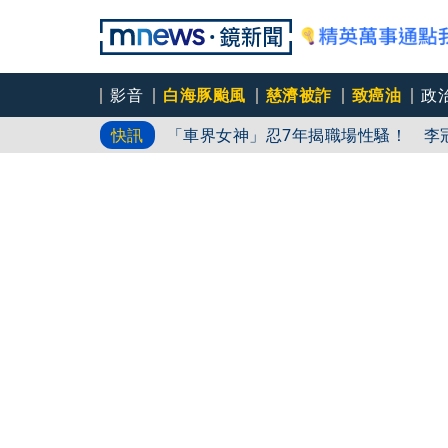
影音
白海豚颱風
慈濟被詐
致癌油
政
「軍傳媒」美軍反無人機能力下放到步
快訊
「車界女神」忍7年揭職場性騷！ 李
中颱白海豚逼近！7縣市大雨特報 專