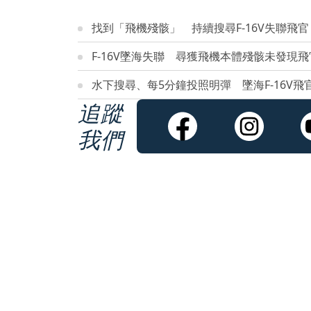
找到「飛機殘骸」 持續搜尋F-16V失聯飛官
F-16V墜海失聯 尋獲飛機本體殘骸未發現
水下搜尋、每5分鐘投照明彈 墜海F-16V
追蹤
我們