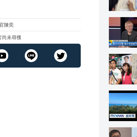
飛官陳奕
飛官尚未尋獲