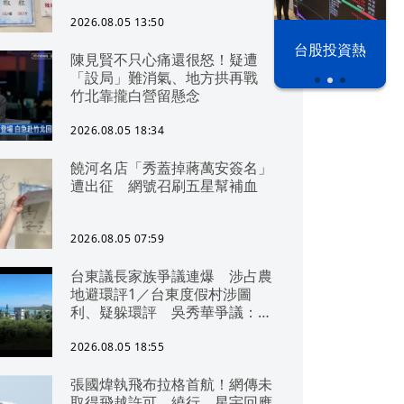
2026.08.05 13:50
以色列 穹頂
台股投資熱
陳見賢不只心痛還很怒！疑遭
之下
「設局」難消氣、地方拱再戰
竹北靠攏白營留懸念
2026.08.05 18:34
饒河名店「秀蓋掉蔣萬安簽名」
遭出征 網號召刷五星幫補血
2026.08.05 07:59
台東議長家族爭議連爆 涉占農
地避環評1／台東度假村涉圖
利、疑躲環評 吳秀華爭議：概
無參與
2026.08.05 18:55
張國煒執飛布拉格首航！網傳未
取得飛越許可、繞行 星宇回應