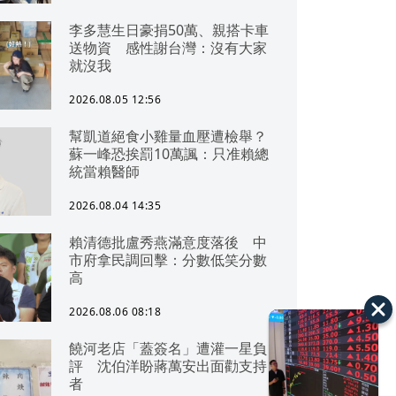
李多慧生日豪捐50萬、親搭卡車
送物資 感性謝台灣：沒有大家
就沒我
2026.08.05 12:56
幫凱道絕食小雞量血壓遭檢舉？
蘇一峰恐挨罰10萬諷：只准賴總
統當賴醫師
2026.08.04 14:35
賴清德批盧秀燕滿意度落後 中
市府拿民調回擊：分數低笑分數
高
2026.08.06 08:18
饒河老店「蓋簽名」遭灌一星負
評 沈伯洋盼蔣萬安出面勸支持
者