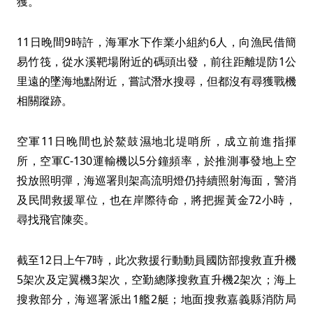
獲。
11日晚間9時許，海軍水下作業小組約6人，向漁民借簡
易竹筏，從水溪靶場附近的碼頭出發，前往距離堤防1公
里遠的墜海地點附近，嘗試潛水搜尋，但都沒有尋獲戰機
相關蹤跡。
空軍11日晚間也於鰲鼓濕地北堤哨所，成立前進指揮
所，空軍C-130運輸機以5分鐘頻率，於推測事發地上空
投放照明彈，海巡署則架高流明燈仍持續照射海面，警消
及民間救援單位，也在岸際待命，將把握黃金72小時，
尋找飛官陳奕。
截至12日上午7時，此次救援行動動員國防部搜救直升機
5架次及定翼機3架次，空勤總隊搜救直升機2架次；海上
搜救部分，海巡署派出1艦2艇；地面搜救嘉義縣消防局