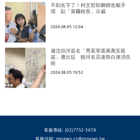
不刻名字了！柯文哲卸腳鐐改戴手
環 貼「萊爾校長」示威
2026.08.05 12:04
邀沈伯洋簽名「秀菜單遮蔣萬安親
簽」遭出征 饒河名店速祭白漆消失
術
2026.08.05 19:52
客服專線:
(02)7752-5678
客服信箱:
mnews.cs@mnews.tw