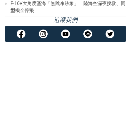
F-16V大角度墜海「無跳傘跡象」 陸海空漏夜搜救、同
型機全停飛
追蹤我們