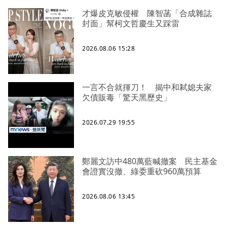
才爆皮克敏侵權 陳智菡「合成雜誌
封面」幫柯文哲慶生又踩雷
2026.08.06 15:28
一言不合就揮刀！ 揭中和弒媳夫家
欠債販毒「驚天黑歷史」
2026.07.29 19:55
鄭麗文訪中480萬藍喊撤案 民主基金
會證實沒撤、綠委重砍960萬預算
2026.08.06 13:45