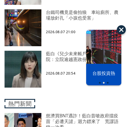
台鐵司機竟是偷拍狼 車站廁所、農
場放針孔「小孩也受害」
2026.08.07 21:00
藍白《兒少未來帳戶》送達 行政
院：立院逾越憲政份際將採必要作為
漢光42演習
台股投資熱
2026.08.07 20:54
熱門新聞
慈濟買BNT遇詐！藍白昔嗆政府擋疫
苗「必遭天譴」迴力鏢來了 荒謬語