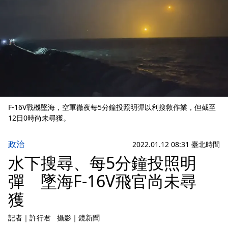
F-16V戰機墜海，空軍徹夜每5分鐘投照明彈以利搜救作業，但截至
12日0時尚未尋獲。
政治
2022.01.12 08:31 臺北時間
水下搜尋、每5分鐘投照明
彈 墜海F-16V飛官尚未尋
獲
記者
｜
許行君
攝影
｜
鏡新聞