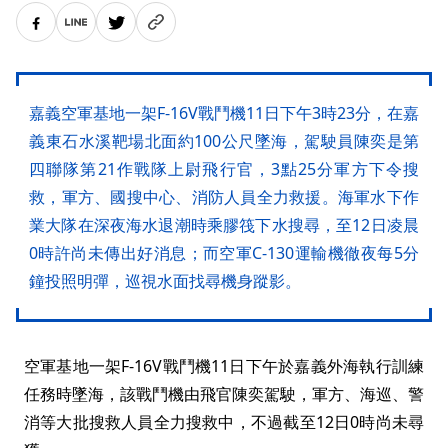
嘉義空軍基地一架F-16V戰鬥機11日下午3時23分，在嘉
義東石水溪靶場北面約100公尺墜海，駕駛員陳奕是第
四聯隊第21作戰隊上尉飛行官，3點25分軍方下令搜
救，軍方、國搜中心、消防人員全力救援。海軍水下作
業大隊在深夜海水退潮時乘膠筏下水搜尋，至12日凌晨
0時許尚未傳出好消息；而空軍C-130運輸機徹夜每5分
鐘投照明彈，巡視水面找尋機身蹤影。
空軍基地一架F-16V戰鬥機11日下午於嘉義外海執行訓練
任務時墜海，該戰鬥機由飛官陳奕駕駛，軍方、海巡、警
消等大批搜救人員全力搜救中，不過截至12日0時尚未尋