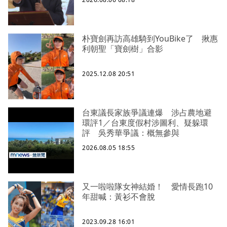
朴寶劍再訪高雄騎到YouBike了 揪惠
利朝聖「寶劍樹」合影
2025.12.08 20:51
台東議長家族爭議連爆 涉占農地避
環評1／台東度假村涉圖利、疑躲環
評 吳秀華爭議：概無參與
2026.08.05 18:55
又一啦啦隊女神結婚！ 愛情長跑10
年甜喊：黃衫不會脫
2023.09.28 16:01