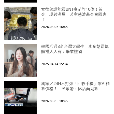
女律師誆能買BNT疫苗詐10億！黃
金、現鈔滿屋 苦主慈濟基金會回應
了
2026.08.06 16:45
韓國巧遇8名台灣大學生 李多慧霸氣
贈禮人人有：畢業禮物
2025.04.14 15:34
獨家／24H不打烊「回收手機」靠AI精
算價格！ 民眾驚：比店面划算
2026.08.05 18:45