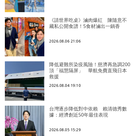
《請世界吃桌》滷肉爆紅 陳隨意不
藏私公開食譜！5食材滷出一鍋香
2026.08.06 21:06
降低避難所染疫風險！慈濟再急調200
頂「福慧隔屏」 華航免費直飛日本
救援
2026.08.04 19:10
台灣逐步降低對中依賴 賴清德秀數
據：經濟創近50年最佳表現
2026.08.05 15:29