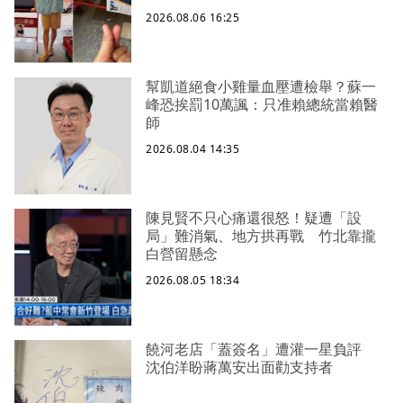
2026.08.06 16:25
幫凱道絕食小雞量血壓遭檢舉？蘇一
峰恐挨罰10萬諷：只准賴總統當賴醫
師
2026.08.04 14:35
陳見賢不只心痛還很怒！疑遭「設
局」難消氣、地方拱再戰 竹北靠攏
白營留懸念
2026.08.05 18:34
饒河老店「蓋簽名」遭灌一星負評
沈伯洋盼蔣萬安出面勸支持者