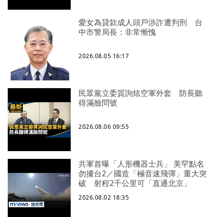
愛女為貸款成人頭戶涉詐遭判刑 台
中市警局長：非常慚愧
2026.08.05 16:17
民眾黨立委質詢炫空軍外套 防長聽
得滿臉問號
2026.08.06 09:55
共軍首曝「人形機器士兵」 美罕點名
勿擾台2／國造「極音速飛彈」重大突
破 射程2千公里可「直通北京」
2026.08.02 18:35