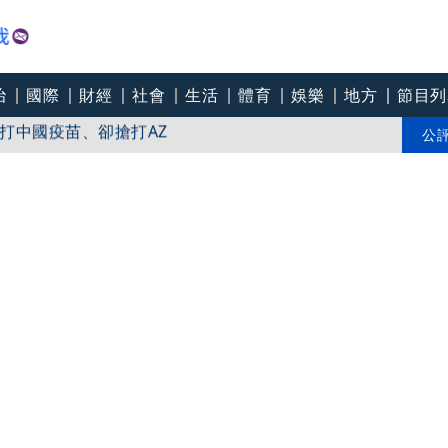
治
國際
財經
社會
生活
體育
娛樂
地方
節目列
打中國疫苗、卻搶打AZ
官媒舊片闢謠被抓包
公
「關鍵礦產」供應鏈