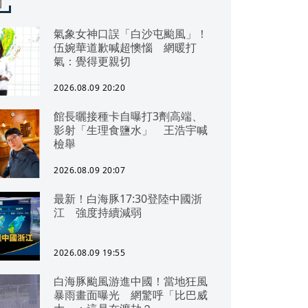
聞
氣象女神口誤「白沙屯颱風」！
伍婉華道歉喊超懊惱 網暖打
氣：覺得更親切
2026.08.09 20:20
館長曬接種卡自曝打3劑高端、
影射「生理食鹽水」 王浩宇喊
檢舉
2026.08.09 20:07
最新！白海豚17:30登陸中國浙
江 強度持續減弱
2026.08.09 19:55
白海豚颱風游進中國！當地狂風
暴雨畫面曝光 網驚呼「比巴威