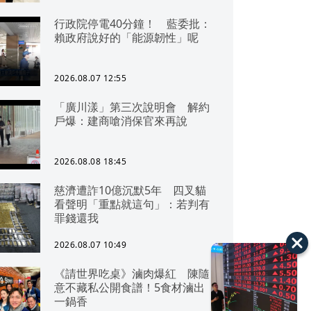
行政院停電40分鐘！ 藍委批：
賴政府說好的「能源韌性」呢
2026.08.07 12:55
「廣川漾」第三次說明會 解約
戶爆：建商嗆消保官來再說
2026.08.08 18:45
慈濟遭詐10億沉默5年 四叉貓
看聲明「重點就這句」：若判有
罪錢還我
2026.08.07 10:49
《請世界吃桌》滷肉爆紅 陳隨
意不藏私公開食譜！5食材滷出
一鍋香