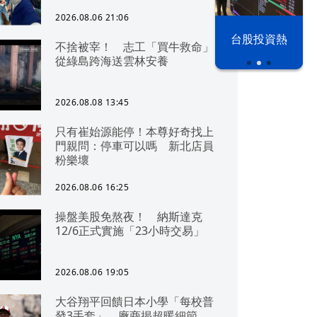
2026.08.06 21:06
漢光42演習
台股投資熱
不捨被宰！ 志工「買牛救命」
從綠島跨海送雲林安養
2026.08.08 13:45
只有崔始源能停！本尊好奇找上
門親問：停車可以嗎 新北店員
粉樂壞
2026.08.06 16:25
操盤美股免熬夜！ 納斯達克
12/6正式實施「23小時交易」
2026.08.06 19:05
大谷翔平回饋日本小學「每校普
發3手套」 廠商揭超暖細節