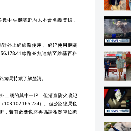
數中央機關IP均以本會名義登錄，
公路總局對外上網線路使用， 經IP使用機關
6.178.41線路並無連結至維基百科
公路總局持續了解釐清。
為其對外上網的其中一IP，但清查防火牆紀
3.102.166.224）。但公路總局也
IP，若有必要也將再協請相關單位調