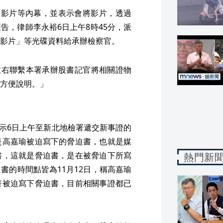
供影片等內幕，並表示會將影片，透過
告，律師李永裕6日上午8時45分，派
影片」等光碟資料給承辦檢察官。
左右聯繫本署承辦股書記官將相關證物
方便說明。」
表示6日上午至新北地檢署遞交新事證的
是高嘉瑜被迫寫下的脅迫書，也就是媒
書，這就是脅迫書，是在被脅迫下所寫
熱門新
書的時間點皆為11月12日，稱高嘉瑜
著被迫寫下脅迫書，目前相關事證都已