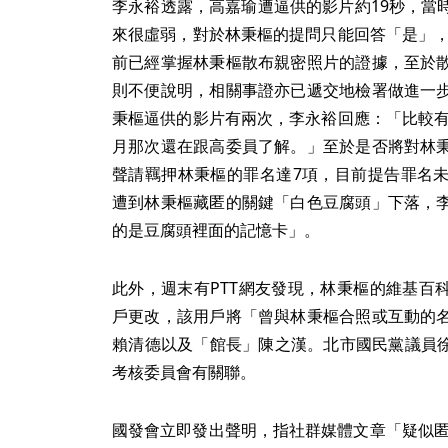
李永裕透露，高嘉瑜遭逼供的影片約19秒，當
來很虛弱，對於林秉樞的提問只能回答「是」，
前已經掌握林秉樞散布親密照片的證據，至於
則不便說明，相關事證亦已遞交地檢署做進一
秉樞逼供的影片有兩次，李永裕回應：「比較有
月那次還在跟高委員了解。」至於是否將對林
聲請羈押林秉樞的罪名達7項，目前提告罪名
遭到林秉樞藏匿的關鍵「白色豆腐頭」下落，
的是豆腐頭裡面的記憶卡」。
此外，週末有PTT網友發現，林秉樞的維基百
戶更改，該用戶將「曾與林秉樞合照或互動的
賴清德以及「館長」陳之漢。北市國民黨議員徐
考核委員會有關聯。
國發會立即發出聲明，指社群媒體文章「疑似匿名用戶透