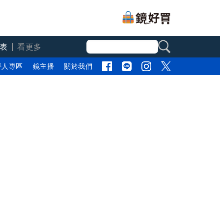
表
看更多
評人專區
鏡主播
關於我們