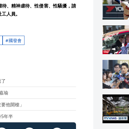
虐待、精神虐待、性侵害、性騷擾，請
社工人員。
國發會
應了
嘉瑜
沒要他開槍」
5年半