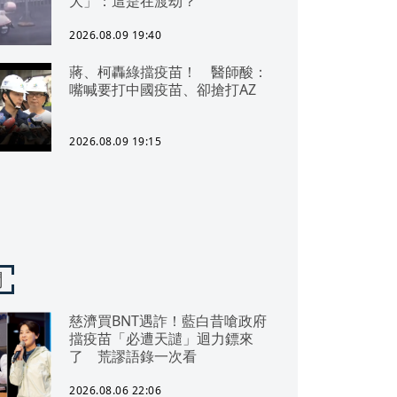
大」：這是在渡劫？
2026.08.09 19:40
蔣、柯轟綠擋疫苗！ 醫師酸：
嘴喊要打中國疫苗、卻搶打AZ
2026.08.09 19:15
聞
慈濟買BNT遇詐！藍白昔嗆政府
擋疫苗「必遭天譴」迴力鏢來
了 荒謬語錄一次看
2026.08.06 22:06