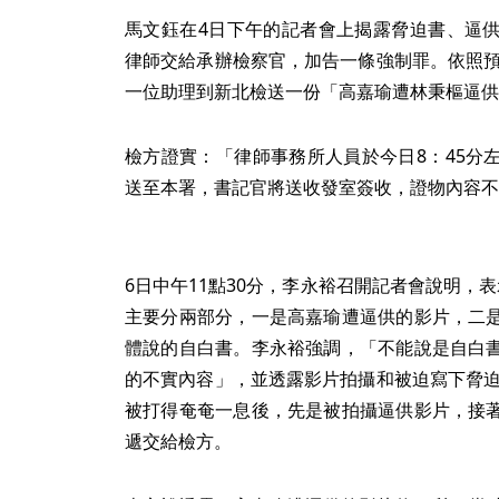
馬文鈺在4日下午的記者會上揭露脅迫書、逼
律師交給承辦檢察官，加告一條強制罪。依照預
一位助理到新北檢送一份「高嘉瑜遭林秉樞逼供
檢方證實：「律師事務所人員於今日8：45分
送至本署，書記官將送收發室簽收，證物內容不
6日中午11點30分，李永裕召開記者會說明，
主要分兩部分，一是高嘉瑜遭逼供的影片，二
體說的自白書。李永裕強調，「不能說是自白
的不實內容」，並透露影片拍攝和被迫寫下脅迫
被打得奄奄一息後，先是被拍攝逼供影片，接
遞交給檢方。