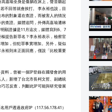
時高嘉瑜全身是傷躺在床上，聲音聽起
若不回答就會挨打。 李永裕也說，目
散布的對象還在查證，而被害人的情況
步的查證。媒體追問，外傳高嘉瑜遭林
明顯證據是11月這次，媒體寫到6、7
秉樞提告新罪名？李永裕表示，檢察官
未增加，但犯罪事實增加。另外，疑似
李永裕則未正面回應，僅說「比較重要
科資料，曾被一個IP登錄在國發會的用
名人」新增了台北市長柯文哲、副總統
巧芯反查，判斷此IP可能與研究發展
過政府IP（117.56.178.41）