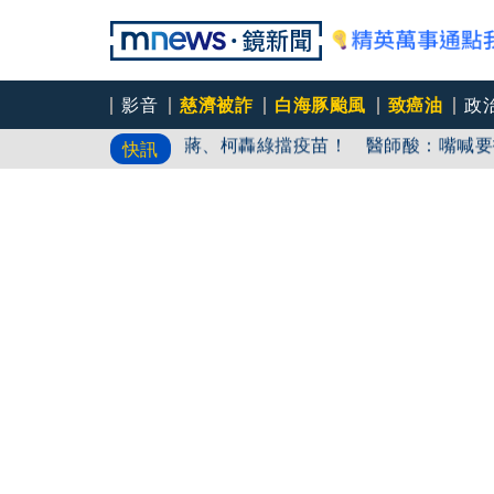
影音
慈濟被詐
白海豚颱風
致癌油
政
蔣、柯轟綠擋疫苗！ 醫師酸：嘴喊要
快訊
伊朗最高領袖傳病危「恐隨時過世」 
9月川習會前先出招！ 美國鉅額投資