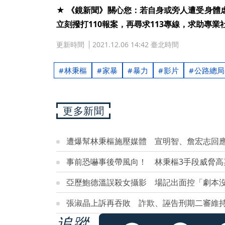
★ 《鏡新聞》關心您：若自身或旁人遭受身體
立刻撥打110報案，再尋求113專線，求助專業
更新時間
2021.12.06 14:42 臺北時間
林秉樞
家暴
暴力
影片
公路總局
更多新聞
遭爆幫林秉樞施壓媒體 宣明智、詹宏志回
事前恐嚇事後帶風向！ 林秉樞3手段威脅高
亞歷鮑德溫誤殺女攝影 場記出面控「劇本
張淑晶上訴再吞敗 詐欺、誣告刑期二審維持
追蹤