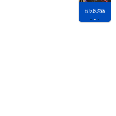
漢光42演習
台股投資熱