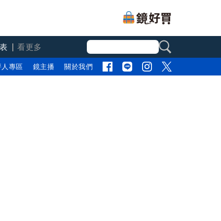
表
看更多
評人專區
鏡主播
關於我們