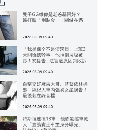
聞
兒子GG雄偉是老爸基因好？
醫打臉「別貼金」：關鍵在媽
2026.08.09 09:40
「我是保全不是清潔員」上班3
天開嗆總幹事 他拒倒垃圾被
炒！怒提告...法官這原因判敗訴
2026.08.09 09:40
自稱交好麻吉大哥、替蔡依林操
盤 經紀人車內強吻女星挨告！
最後栽在錄音檔
2026.08.09 09:40
特斯拉連撞13車！他霸氣擋車救
人「嘉義賓士車主身分曝光」