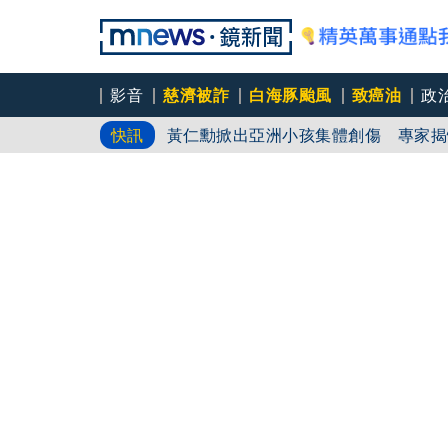
影音
慈濟被詐
白海豚颱風
致癌油
政
黃仁勳掀出亞洲小孩集體創傷 專家揭
快訊
選美佳麗舞台「與蛇共舞」爆紅！ 結
香港腳越穿越嚴重！台灣人超愛「洞洞