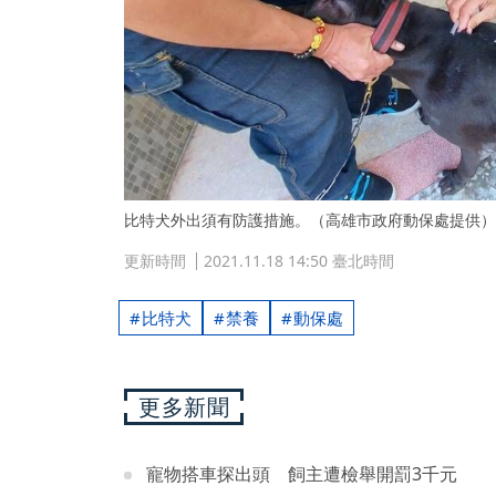
比特犬外出須有防護措施。（高雄市政府動保處提供）
更新時間
2021.11.18 14:50 臺北時間
比特犬
禁養
動保處
更多新聞
寵物搭車探出頭 飼主遭檢舉開罰3千元