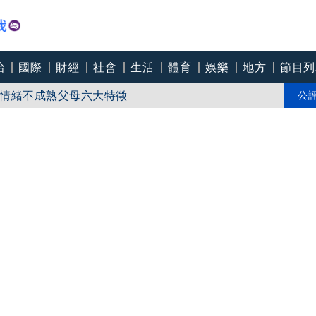
治
國際
財經
社會
生活
體育
娛樂
地方
節目列
情緒不成熟父母六大特徵
果慘了…遭法院開罰下場曝
公
鞋」其實不通風 藥師：恐變黴菌培養皿