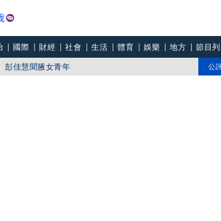
治
國際
財經
社會
生活
體育
娛樂
地方
節目列
腿 彭佳慧聞腋女青年
薇邊緣人怕冷
公
被次子點醒！哽咽吐露：不再偽裝完美