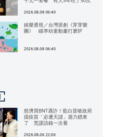
千元一客餐 有人5年吃了50次
2026.08.08 06:40
娛樂透視／台灣原創《芽芽樂
團》 瞄準幼童動畫打磨IP
2026.08.08 06:40
聞
慈濟買BNT遇詐！藍白昔嗆政府
擋疫苗「必遭天譴」迴力鏢來
了 荒謬語錄一次看
2026.08.06 22:06