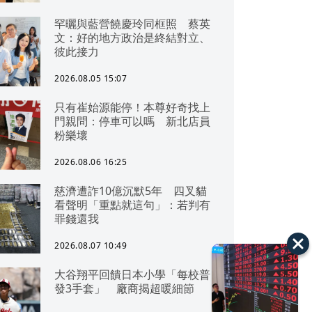
罕曬與藍營饒慶玲同框照 蔡英
文：好的地方政治是終結對立、
彼此接力
2026.08.05 15:07
只有崔始源能停！本尊好奇找上
門親問：停車可以嗎 新北店員
粉樂壞
2026.08.06 16:25
慈濟遭詐10億沉默5年 四叉貓
看聲明「重點就這句」：若判有
罪錢還我
2026.08.07 10:49
大谷翔平回饋日本小學「每校普
發3手套」 廠商揭超暖細節