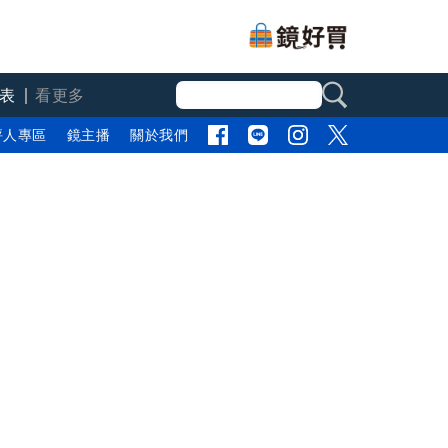
表
看更多
評人專區
鏡主播
關於我們