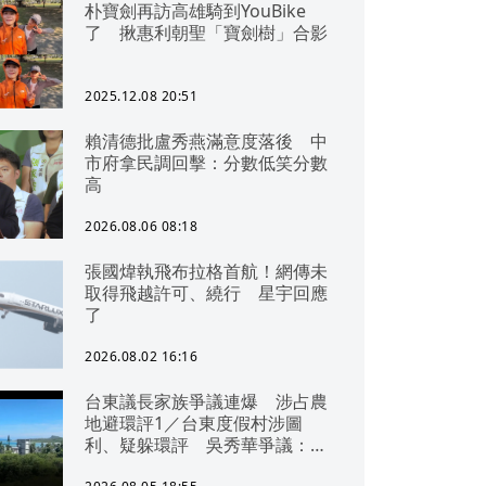
朴寶劍再訪高雄騎到YouBike
了 揪惠利朝聖「寶劍樹」合影
2025.12.08 20:51
賴清德批盧秀燕滿意度落後 中
市府拿民調回擊：分數低笑分數
高
2026.08.06 08:18
張國煒執飛布拉格首航！網傳未
取得飛越許可、繞行 星宇回應
了
2026.08.02 16:16
台東議長家族爭議連爆 涉占農
地避環評1／台東度假村涉圖
利、疑躲環評 吳秀華爭議：概
無參與