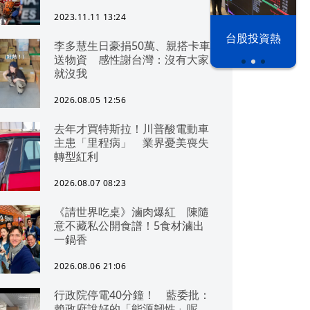
2023.11.11 13:24
漢光42演習
台股投資熱
李多慧生日豪捐50萬、親搭卡車
送物資 感性謝台灣：沒有大家
就沒我
2026.08.05 12:56
去年才買特斯拉！川普酸電動車
主患「里程病」 業界憂美喪失
轉型紅利
2026.08.07 08:23
《請世界吃桌》滷肉爆紅 陳隨
意不藏私公開食譜！5食材滷出
一鍋香
2026.08.06 21:06
行政院停電40分鐘！ 藍委批：
賴政府說好的「能源韌性」呢