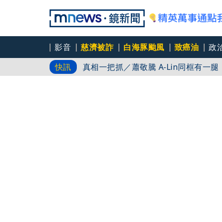
影音
慈濟被詐
白海豚颱風
致癌油
政
真相一把抓／蕭敬騰 A-Lin同框有一
快訊
真相一把抓／許韶恩我獨自清醒 邵雨
超速肇事停工一年首度受訪 廣末涼子