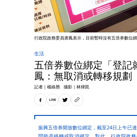
行政院政務委員唐鳳表示，目前暫時沒有五倍券數位綁
生活
五倍券數位綁定「登記
鳳：無取消或轉移規劃
記者
｜
楊絡懸
攝影
｜
林煒凱
振興五倍券開放數位綁定，截至24日上午已達
問能否移轉或取消綁定，對此，行政院政務