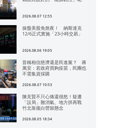
2026.08.07 12:55
操盤美股免熬夜！ 納斯達克
12/6正式實施「23小時交易」
2026.08.06 19:05
昔稱相信慈濟還是民進黨？ 蔣
萬安：若政府買夠疫苗，民團也
不需集資採購
2026.08.07 10:53
陳見賢不只心痛還很怒！疑遭
「設局」難消氣、地方拱再戰
竹北靠攏白營留懸念
2026.08.05 18:34