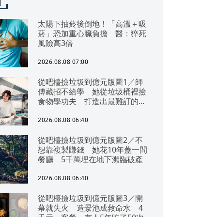
聞
太陽下抽菸後倒地！「高溫＋吸
菸」恐加重心臟負擔 醫：猝死
風險高3倍
2026.08.08 07:00
從吧檯撿垃圾到億元版圖1／師
傅藏招不給學 她從垃圾桶裡撿
食物學功夫 打造出最難訂的餐
廳
2026.08.08 06:40
從吧檯撿垃圾到億元版圖2／不
想靠複製賺錢 她花10年蓋一間
餐廳 5千萬埋在地下瀕臨破產
2026.08.08 06:40
從吧檯撿垃圾到億元版圖3／開
幕就失火 造景池成救命水 4