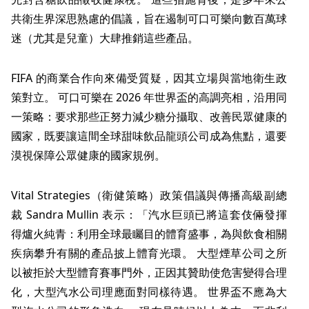
共衛生界深思熟慮的倡議，旨在遏制可口可樂向數百萬球
迷（尤其是兒童）大肆推銷這些產品。
FIFA 的商業合作向來備受質疑，因其立場與當地衛生政
策對立。 可口可樂在 2026 年世界盃的高調亮相，沿用同
一策略：要求那些正努力減少糖分攝取、改善民眾健康的
國家，既要讓這間全球甜味飲品龍頭公司成為焦點，還要
漠視保障公眾健康的國家規例。
Vital Strategies（衛健策略）政策倡議與傳播高級副總
裁 Sandra Mullin 表示：「汽水巨頭已將這套伎倆發揮
得爐火純青：利用全球最矚目的體育盛事，為與飲食相關
疾病攀升有關的產品披上體育光環。 大型煙草公司之所
以被拒於大型體育賽事門外，正因其贊助使危害變得合理
化，大型汽水公司理應面對同樣待遇。 世界盃不應為大