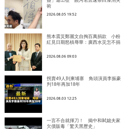
術
2026.08.05 19:52
熊本震災鄭麗文自掏百萬捐款 小粉
紅見日期怒槓辱華：廣西水災怎不捐
2026.08.06 09:03
拐賣49人到柬埔寨 角頭演員李振豪
判18年再加18年
2026.08.03 12:25
一言不合就揮刀！ 揭中和弒媳夫家
欠債販毒「驚天黑歷史」