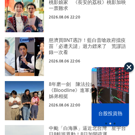
桃影娘家 《長安的荔枝》桃影加映
一票難求
2026.08.06 22:20
慈濟買BNT遇詐！藍白昔嗆政府擋疫
苗「必遭天譴」迴力鏢來了 荒謬語
錄一次看
2026.08.06 22:06
8年磨一劍 陳法拉自編自導
《Bloodline》進軍多倫多 柯林法洛
姊弟相挺
2026.08.06 22:00
以色列 穹頂
台股投資熱
之下
中颱「白海豚」逼近北台灣 星宇台
日8航班異動！8日加開疏運