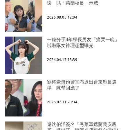
環 貼「萊爾校長」示威
2026.08.05 12:04
一粒分手4年學長男友「痛哭一晚」
啦啦隊女神理想型曝光
2024.04.17 15:39
劉櫂豪無預警宣布退出台東縣長選
舉 陳瑩回應了
2026.07.31 20:34
邀沈伯洋簽名「秀菜單遮蔣萬安親
簽」遭出征 饒河名店速祭白漆消失