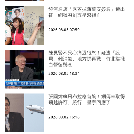
饒河名店「秀蓋掉蔣萬安簽名」遭出
征 網號召刷五星幫補血
2026.08.05 07:59
陳見賢不只心痛還很怒！疑遭「設
局」難消氣、地方拱再戰 竹北靠攏
白營留懸念
2026.08.05 18:34
張國煒執飛布拉格首航！網傳未取得
飛越許可、繞行 星宇回應了
2026.08.02 16:16