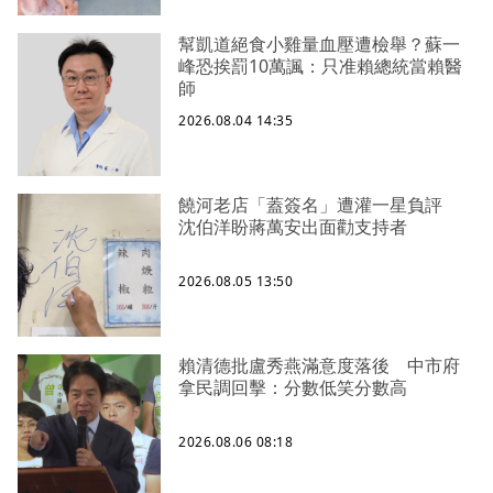
幫凱道絕食小雞量血壓遭檢舉？蘇一
峰恐挨罰10萬諷：只准賴總統當賴醫
師
2026.08.04 14:35
饒河老店「蓋簽名」遭灌一星負評
沈伯洋盼蔣萬安出面勸支持者
2026.08.05 13:50
賴清德批盧秀燕滿意度落後 中市府
拿民調回擊：分數低笑分數高
2026.08.06 08:18