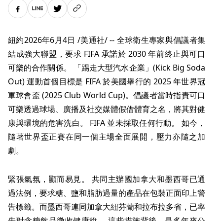
紐約
2026年6月4日
/美通社/ -- 全球衛生專家與倡議者集
結成強大聯盟，要求 FIFA 承諾於 2030 年前終止與可口
可樂的合作關係。 「踢走大型汽水企業」(Kick Big Soda
Out) 運動首個目標是 FIFA 於美國舉行的 2025 年世界冠
軍球會盃 (2025 Club World Cup)。倡議者當時指責可口
可樂透過球場、廣播及社交媒體假借體育之名，將其對健
康與環境的危害洗白。 FIFA 並未採取任何行動。 如今，
隨著世界盃正賽在同一個主場全面展開，壓力亦隨之加
劇。
緊張氣氛，顯而易見。 共同主辦國加拿大和墨西哥已通
過法例，要求糖、鹽和脂肪過量的產品在包裝正面印上警
告標籤。而墨西哥連同加拿大紐芬蘭和拉布拉多省，已率
先對含糖飲品徵收健康稅。 這些措施背後，是多年來公