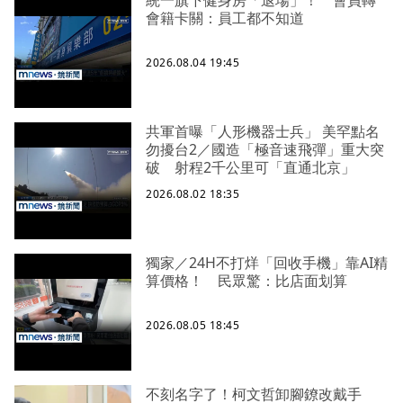
會籍卡關：員工都不知道
2026.08.04 19:45
共軍首曝「人形機器士兵」 美罕點名
勿擾台2／國造「極音速飛彈」重大突
破 射程2千公里可「直通北京」
2026.08.02 18:35
獨家／24H不打烊「回收手機」靠AI精
算價格！ 民眾驚：比店面划算
2026.08.05 18:45
不刻名字了！柯文哲卸腳鐐改戴手