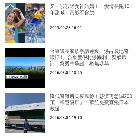
又一啦啦隊女神結婚！ 愛情長跑10
年甜喊：黃衫不會脫
2023.09.28 16:01
台東議長家族爭議連爆 涉占農地避
環評1／台東度假村涉圖利、疑躲環
評 吳秀華爭議：概無參與
2026.08.05 18:55
降低避難所染疫風險！慈濟再急調200
頂「福慧隔屏」 華航免費直飛日本
救援
2026.08.04 19:10