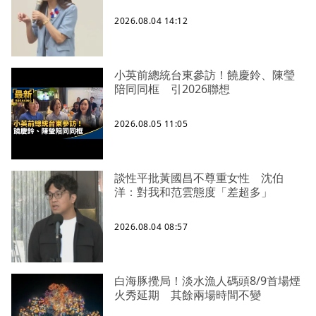
2026.08.04 14:12
小英前總統台東參訪！饒慶鈴、陳瑩
陪同同框 引2026聯想
2026.08.05 11:05
談性平批黃國昌不尊重女性 沈伯
洋：對我和范雲態度「差超多」
2026.08.04 08:57
白海豚攪局！淡水漁人碼頭8/9首場煙
火秀延期 其餘兩場時間不變