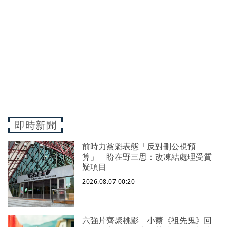
即時新聞
前時力黨魁表態「反對刪公視預
算」 盼在野三思：改凍結處理受質
疑項目
2026.08.07 00:20
六強片齊聚桃影 小薰《祖先鬼》回