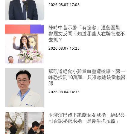
2026.08.07 17:08
陳時中昔示警「有掮客」遭藍圍剿
鄭麗文反問：知道哪些人在騙怎麼不
去抓？
2026.08.07 15:25
幫凱道絕食小雞量血壓遭檢舉？蘇一
峰恐挨罰10萬諷：只准賴總統當賴醫
師
2026.08.04 14:35
玉澤演巴黎下跪獻女友戒指 經紀公
司否認祕密求婚「是慶生抓拍照」