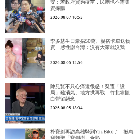
安：若政府買夠疫苗，民團也不需集
資採購
2026.08.07 10:53
李多慧生日豪捐50萬、親搭卡車送物
資 感性謝台灣：沒有大家就沒我
2026.08.05 12:56
陳見賢不只心痛還很怒！疑遭「設
局」難消氣、地方拱再戰 竹北靠攏
白營留懸念
2026.08.05 18:34
朴寶劍再訪高雄騎到YouBike了 揪惠
利朝聖「寶劍樹」合影