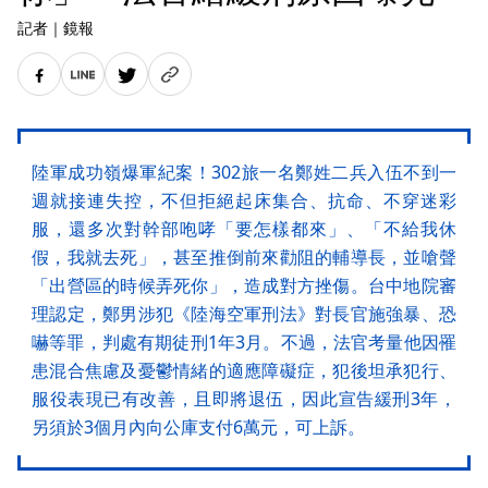
記者
｜
鏡報
陸軍成功嶺爆軍紀案！302旅一名鄭姓二兵入伍不到一
週就接連失控，不但拒絕起床集合、抗命、不穿迷彩
服，還多次對幹部咆哮「要怎樣都來」、「不給我休
假，我就去死」，甚至推倒前來勸阻的輔導長，並嗆聲
「出營區的時候弄死你」，造成對方挫傷。台中地院審
理認定，鄭男涉犯《陸海空軍刑法》對長官施強暴、恐
嚇等罪，判處有期徒刑1年3月。不過，法官考量他因罹
患混合焦慮及憂鬱情緒的適應障礙症，犯後坦承犯行、
服役表現已有改善，且即將退伍，因此宣告緩刑3年，
另須於3個月內向公庫支付6萬元，可上訴。