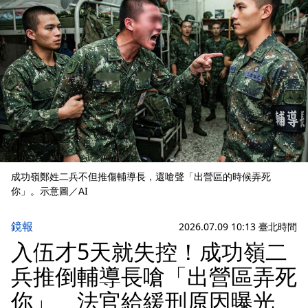
成功嶺鄭姓二兵不但推傷輔導長，還嗆聲「出營區的時候弄死
你」。示意圖／AI
鏡報
2026.07.09 10:13 臺北時間
入伍才5天就失控！成功嶺二
兵推倒輔導長嗆「出營區弄死
你」 法官給緩刑原因曝光