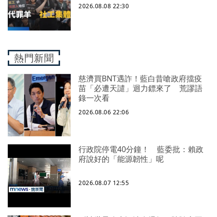
禦性社工不敢多做無奈趨勢？耗竭殆
2026.08.08 22:30
盡下的社安網危機｜社工消失中
熱門新聞
慈濟買BNT遇詐！藍白昔嗆政府擋疫
苗「必遭天譴」迴力鏢來了 荒謬語
錄一次看
2026.08.06 22:06
行政院停電40分鐘！ 藍委批：賴政
府說好的「能源韌性」呢
2026.08.07 12:55