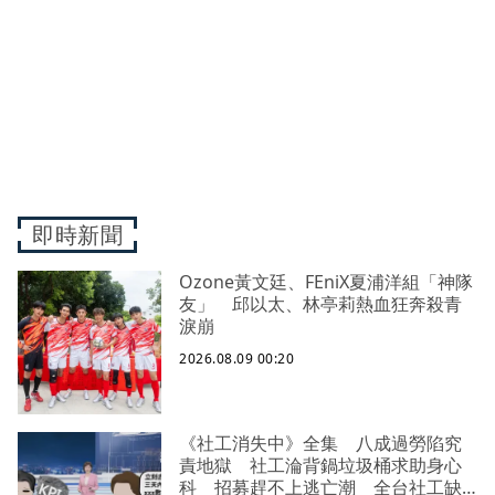
即時新聞
Ozone黃文廷、FEniX夏浦洋組「神隊
友」 邱以太、林亭莉熱血狂奔殺青
淚崩
2026.08.09 00:20
《社工消失中》全集 八成過勞陷究
責地獄 社工淪背鍋垃圾桶求助身心
科 招募趕不上逃亡潮 全台社工缺