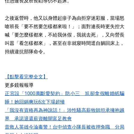
任憑連長及班長勸導仍不起床。
之後返營時，他又以身體起疹子為由拒穿迷彩服，當場怒
嗆班長「要不然要怎樣都來啦！」；面對連長時更失控大
喊「要怎麼樣都來，不給我休假，我就去死」，又向營長
叫囂「看怎樣都來」，甚至在非就寢時間逕自躺回床上，
持續違抗部隊命令。
【點擊看完整全文】
更多鏡報報導
正宮設「1000萬斷愛契約」防小三 尪卻拿假離婚紙騙
睡！她回鍋爽玩6次下場超慘
「我沒有資格再為神說話！」涉性騷高薪牧師坦承擁抱越
界 承諾退還薪資離開富足教會
昔救人英雄今淪毒警！台中偵查小隊長被收押免職 分局