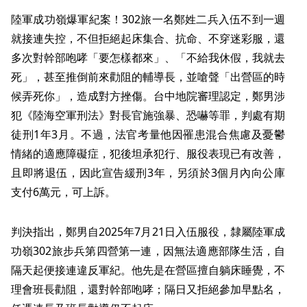
陸軍成功嶺爆軍紀案！302旅一名鄭姓二兵入伍不到一週
就接連失控，不但拒絕起床集合、抗命、不穿迷彩服，還
多次對幹部咆哮「要怎樣都來」、「不給我休假，我就去
死」，甚至推倒前來勸阻的輔導長，並嗆聲「出營區的時
候弄死你」，造成對方挫傷。台中地院審理認定，鄭男涉
犯《陸海空軍刑法》對長官施強暴、恐嚇等罪，判處有期
徒刑1年3月。不過，法官考量他因罹患混合焦慮及憂鬱
情緒的適應障礙症，犯後坦承犯行、服役表現已有改善，
且即將退伍，因此宣告緩刑3年，另須於3個月內向公庫
支付6萬元，可上訴。
判決指出，鄭男自2025年7月21日入伍服役，隸屬陸軍成
功嶺302旅步兵第四營第一連，因無法適應部隊生活，自
隔天起便接連違反軍紀。他先是在營區擅自躺床睡覺，不
理會班長勸阻，還對幹部咆哮；隔日又拒絕參加早點名，