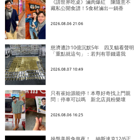
《請世界吃桌》滷肉爆紅 陳隨意不
藏私公開食譜！5食材滷出一鍋香
2026.08.06 21:06
慈濟遭詐10億沉默5年 四叉貓看聲明
「重點就這句」：若判有罪錢還我
2026.08.07 10:49
只有崔始源能停！本尊好奇找上門親
問：停車可以嗎 新北店員粉樂壞
2026.08.06 16:25
操盤美股免熬夜！ 納斯達克12/6正