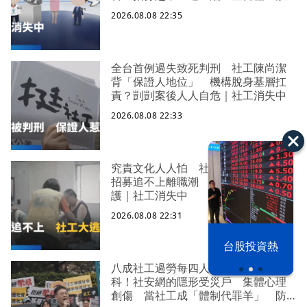
口警報 揭薪資回捐黑幕 血汗錢遭
2026.08.08 22:35
剝削
全台首例過失致死判刑 社工陳尚潔
背「保證人地位」 機構脫身基層扛
責？剴剴案後人人自危｜社工消失中
2026.08.08 22:33
究責文化人人怕 社福缺口拉警報
招募追不上離職潮 低薪過勞誰來守
護｜社工消失中
2026.08.08 22:31
漢光42演習
台股投資熱
八成社工過勞每四人有一人求助身心
科！社安網的隱形受災戶 集體心理
創傷 當社工成「體制代罪羊」 防