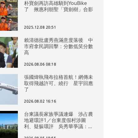
朴寶劍再訪高雄騎到YouBike
了 揪惠利朝聖「寶劍樹」合影
2025.12.08 20:51
賴清德批盧秀燕滿意度落後 中
市府拿民調回擊：分數低笑分數
高
2026.08.06 08:18
張國煒執飛布拉格首航！網傳未
取得飛越許可、繞行 星宇回應
了
2026.08.02 16:16
台東議長家族爭議連爆 涉占農
地避環評1／台東度假村涉圖
利、疑躲環評 吳秀華爭議：概
無參與