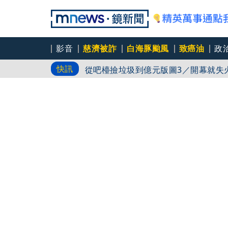
影音
慈濟被詐
白海豚颱風
致癌油
政
從吧檯撿垃圾到億元版圖2／不想靠複
快訊
產
從吧檯撿垃圾到億元版圖3／開幕就失
次
娛樂透視／台灣原創《芽芽樂團》 瞄