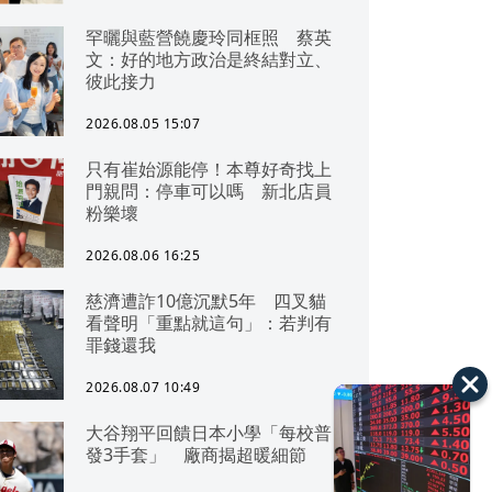
罕曬與藍營饒慶玲同框照 蔡英
文：好的地方政治是終結對立、
彼此接力
2026.08.05 15:07
只有崔始源能停！本尊好奇找上
門親問：停車可以嗎 新北店員
粉樂壞
2026.08.06 16:25
慈濟遭詐10億沉默5年 四叉貓
看聲明「重點就這句」：若判有
罪錢還我
2026.08.07 10:49
大谷翔平回饋日本小學「每校普
發3手套」 廠商揭超暖細節