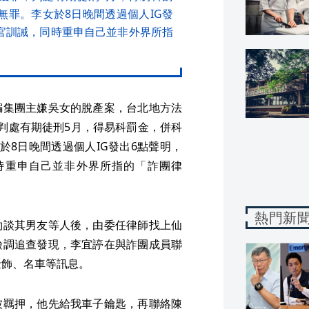
無罪。李女於8日晚間透過個人IG發
官訓誡，同時重申自己並非外界所指
騙集團主嫌吳女的脫產案，台北地方法
判處有期徒刑5月，得易科罰金，併科
於8日晚間透過個人IG發出6點聲明，
時重申自己並非外界所指的「詐團律
熱門新
約談其男友等人後，由委任律師找上仙
檢調追查發現，李宜諪在與詐團成員聯
金飾、名車等訊息。
被羈押，他先給我車子鑰匙，再聯絡陳