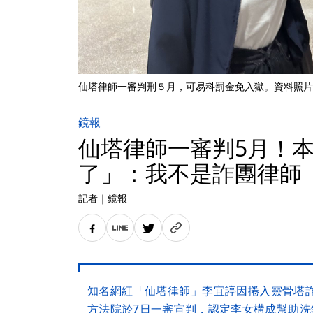
仙塔律師一審判刑５月，可易科罰金免入獄。資料照片
鏡報
仙塔律師一審判5月！本
了」：我不是詐團律師
記者
｜
鏡報
知名網紅「仙塔律師」李宜諪因捲入靈骨塔
方法院於7日一審宣判，認定李女構成幫助洗