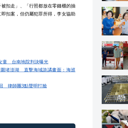
子被扣走」、「行照都放在零錢櫃的抽
立即扣案，但仍屬犯罪所得，李女協助
女童 台南地院判決曝光
輪圍堵澎湖 直擊海域詭譎畫面：海巡
回 律師團3點聲明打臉