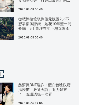
食物學功夫 打造出最難訂的餐
廳
2026.08.08 06:40
從吧檯撿垃圾到億元版圖2／不
想靠複製賺錢 她花10年蓋一間
餐廳 5千萬埋在地下瀕臨破產
2026.08.08 06:40
聞
慈濟買BNT遇詐！藍白昔嗆政府
擋疫苗「必遭天譴」迴力鏢來
了 荒謬語錄一次看
2026.08.06 22:06