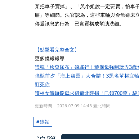
某把車子賣掉」、「吳小姐說一定要賣，怕車
屜」等細節。法官認為，這些車輛與金飾雖未
傳遞訊息的行為，已實質構成幫助洗錢。
【點擊看完整全文】
更多鏡報報導
謊稱「檢查尿布」躲罪行！狼保母強制玩弄3歲
強颱前夕「海上幽靈」大合體！3黑名單權宜
盯死你
護校女遭輾斃母求償遭北院指「已領700萬」駁
更新時間
2026.07.09 14:45 臺北時間
鏡報