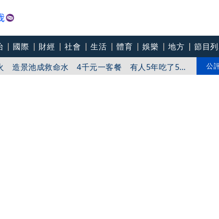
治
國際
財經
社會
生活
體育
娛樂
地方
節目列
製賺錢 她花10年蓋一間餐廳 5千萬埋在地下瀕臨破
火 造景池成救命水 4千元一客餐 有人5年吃了50
公
準幼童動畫打磨IP