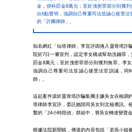
金，併科罰金8萬元；至於洩密罪部分則獲判
出6點聲明，強調自己尊重司法並誠心接受法
的「詐團律師」。
知名網紅「仙塔律師」李宜諪因捲入靈骨塔詐
院於7日一審宣判，認定李女構成幫助洗錢罪，
罰金8萬元；至於洩密罪部分則獲判無罪。李女
強調自己尊重司法並誠心接受法官訓誡，同
師」。
這起案件源於靈骨塔詐騙集團主嫌吳女在檢調
塔律師李宜諪，委託她陪同吳女到北檢應訊。
繫的「24小時陪偵」群組中，替吳女轉達變賣
根據法院新聞稿，傳達的內容包括「若吳小姐