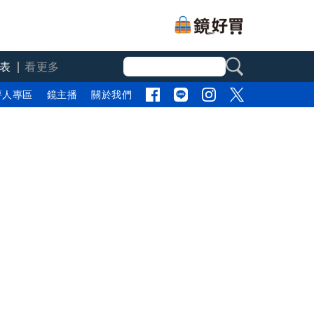
表
看更多
評人專區
鏡主播
關於我們