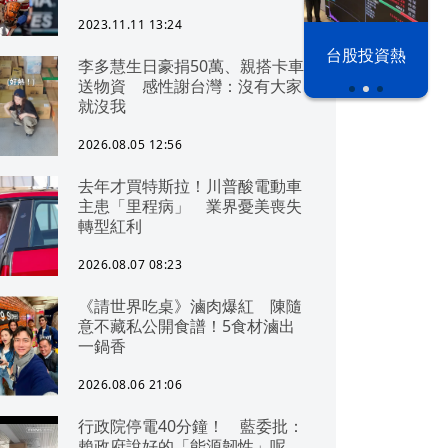
2023.11.11 13:24
漢光42演習
台股投資熱
李多慧生日豪捐50萬、親搭卡車
送物資 感性謝台灣：沒有大家
就沒我
2026.08.05 12:56
去年才買特斯拉！川普酸電動車
主患「里程病」 業界憂美喪失
轉型紅利
2026.08.07 08:23
《請世界吃桌》滷肉爆紅 陳隨
意不藏私公開食譜！5食材滷出
一鍋香
2026.08.06 21:06
行政院停電40分鐘！ 藍委批：
賴政府說好的「能源韌性」呢