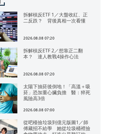
聞
拆解槓反ETF 1／大盤收紅、正
二反跌？ 背後真相一次看懂
2026.08.08 07:20
拆解槓反ETF 2／想靠正二翻
本？ 達人教戰4操作心法
2026.08.08 07:20
太陽下抽菸後倒地！「高溫＋吸
菸」恐加重心臟負擔 醫：猝死
風險高3倍
2026.08.08 07:00
從吧檯撿垃圾到億元版圖1／師
傅藏招不給學 她從垃圾桶裡撿