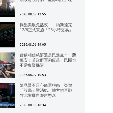
2026.08.07 12:55
操盤美股免熬夜！ 納斯達克
12/6正式實施「23小時交易」
2026.08.06 19:05
昔稱相信慈濟還是民進黨？ 蔣
萬安：若政府買夠疫苗，民團也
不需集資採購
2026.08.07 10:53
陳見賢不只心痛還很怒！疑遭
「設局」難消氣、地方拱再戰
竹北靠攏白營留懸念
2026.08.05 18:34