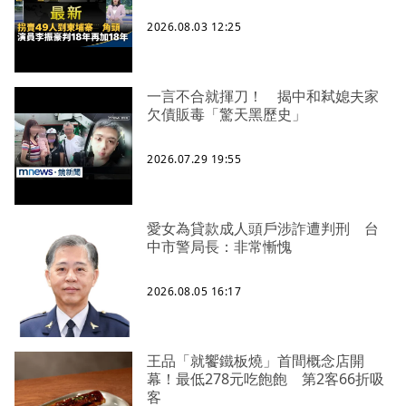
2026.08.03 12:25
一言不合就揮刀！ 揭中和弒媳夫家
欠債販毒「驚天黑歷史」
2026.07.29 19:55
愛女為貸款成人頭戶涉詐遭判刑 台
中市警局長：非常慚愧
2026.08.05 16:17
王品「就饗鐵板燒」首間概念店開
幕！最低278元吃飽飽 第2客66折吸
客