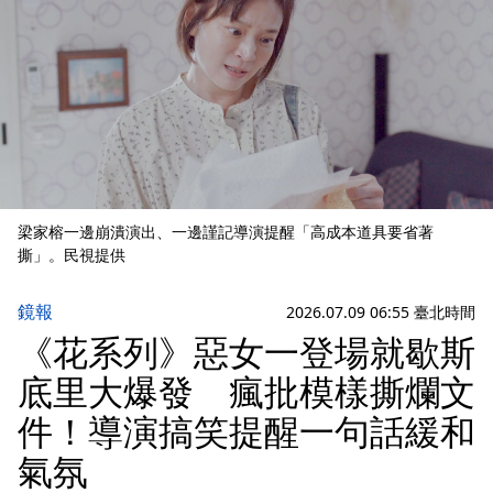
梁家榕一邊崩潰演出、一邊謹記導演提醒「高成本道具要省著
撕」。民視提供
鏡報
2026.07.09 06:55 臺北時間
《花系列》惡女一登場就歇斯
底里大爆發 瘋批模樣撕爛文
件！導演搞笑提醒一句話緩和
氣氛