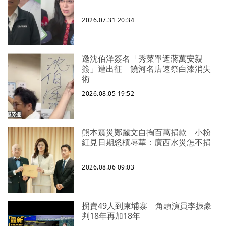
2026.07.31 20:34
邀沈伯洋簽名「秀菜單遮蔣萬安親
簽」遭出征 饒河名店速祭白漆消失
術
2026.08.05 19:52
熊本震災鄭麗文自掏百萬捐款 小粉
紅見日期怒槓辱華：廣西水災怎不捐
2026.08.06 09:03
拐賣49人到柬埔寨 角頭演員李振豪
判18年再加18年