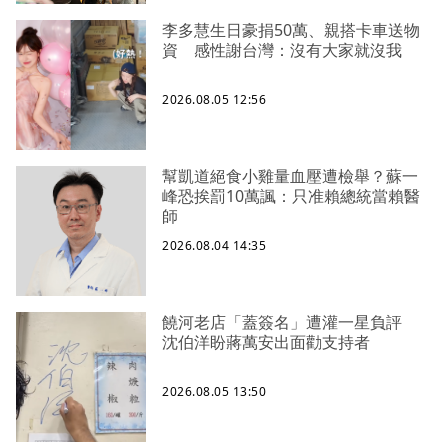
李多慧生日豪捐50萬、親搭卡車送物
資 感性謝台灣：沒有大家就沒我
2026.08.05 12:56
幫凱道絕食小雞量血壓遭檢舉？蘇一
峰恐挨罰10萬諷：只准賴總統當賴醫
師
2026.08.04 14:35
饒河老店「蓋簽名」遭灌一星負評
沈伯洋盼蔣萬安出面勸支持者
2026.08.05 13:50