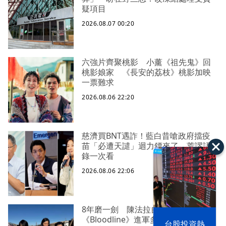
疑項目
2026.08.07 00:20
六強片齊聚桃影 小薰《祖先鬼》回
桃影娘家 《長安的荔枝》桃影加映
一票難求
2026.08.06 22:20
慈濟買BNT遇詐！藍白昔嗆政府擋疫
苗「必遭天譴」迴力鏢來了 荒謬語
錄一次看
2026.08.06 22:06
8年磨一劍 陳法拉自編自導
以色列 穹頂
《Bloodline》進軍多倫多 柯林法洛
台股投資熱