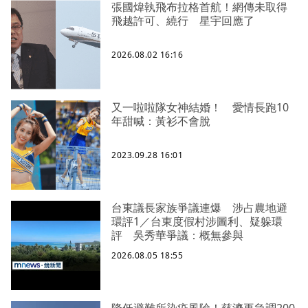
張國煒執飛布拉格首航！網傳未取得
飛越許可、繞行 星宇回應了
2026.08.02 16:16
又一啦啦隊女神結婚！ 愛情長跑10
年甜喊：黃衫不會脫
2023.09.28 16:01
台東議長家族爭議連爆 涉占農地避
環評1／台東度假村涉圖利、疑躲環
評 吳秀華爭議：概無參與
2026.08.05 18:55