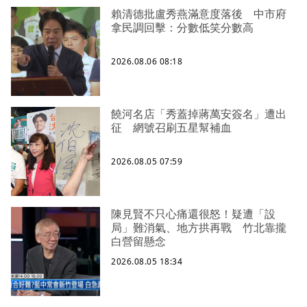
賴清德批盧秀燕滿意度落後 中市府
拿民調回擊：分數低笑分數高
2026.08.06 08:18
饒河名店「秀蓋掉蔣萬安簽名」遭出
征 網號召刷五星幫補血
2026.08.05 07:59
陳見賢不只心痛還很怒！疑遭「設
局」難消氣、地方拱再戰 竹北靠攏
白營留懸念
2026.08.05 18:34