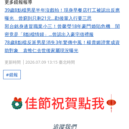
更多鏡報報導
39歲8點檔男星半年沒戲拍！現身早餐店打工被認出反應
曝光 曾窮到只剩21元...勸後輩入行要三思
郭台銘身邊冒職業小三！曾馨瑩18年豪門婚陷危機 閨
密竟是「8點檔情婦」...曾認出入豪宅借禮服
78歲8點檔反派男星消失3年驚傳中風！楊貴媚證實成資
助對象 袁惟仁去世後家屬現況曝光
更新時間
2026.07.09 13:15 臺北時間
鏡報
追蹤我們