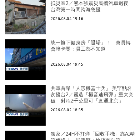
抵災區2／熊本強震災民擠汽車過夜
台灣第一時間跨海急援
2026.08.04 19:16
統一旗下健身房「退場」！ 會員轉
會籍卡關：員工都不知道
2026.08.04 19:45
共軍首曝「人形機器士兵」 美罕點名
勿擾台2／國造「極音速飛彈」重大突
破 射程2千公里可「直通北京」
2026.08.02 18:35
獨家／24H不打烊「回收手機」靠AI精