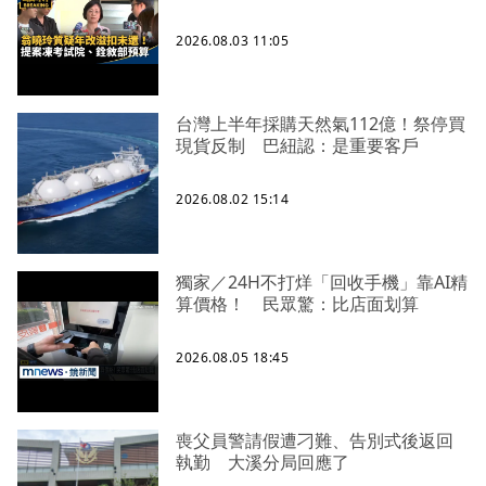
2026.08.03 11:05
台灣上半年採購天然氣112億！祭停買
現貨反制 巴紐認：是重要客戶
2026.08.02 15:14
獨家／24H不打烊「回收手機」靠AI精
算價格！ 民眾驚：比店面划算
2026.08.05 18:45
喪父員警請假遭刁難、告別式後返回
執勤 大溪分局回應了