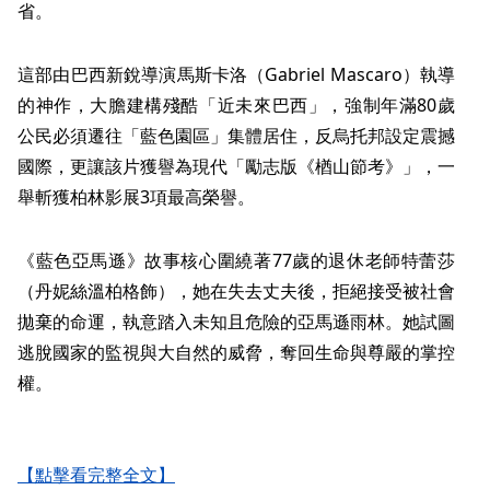
省。
這部由巴西新銳導演馬斯卡洛（Gabriel Mascaro）執導
的神作，大膽建構殘酷「近未來巴西」，強制年滿80歲
公民必須遷往「藍色園區」集體居住，反烏托邦設定震撼
國際，更讓該片獲譽為現代「勵志版《楢山節考》」，一
舉斬獲柏林影展3項最高榮譽。
《藍色亞馬遜》故事核心圍繞著77歲的退休老師特蕾莎
（丹妮絲溫柏格飾），她在失去丈夫後，拒絕接受被社會
拋棄的命運，執意踏入未知且危險的亞馬遜雨林。她試圖
逃脫國家的監視與大自然的威脅，奪回生命與尊嚴的掌控
權。
【點擊看完整全文】