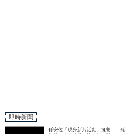
即時新聞
孫安佐「現身新片活動」挺爸！ 孫