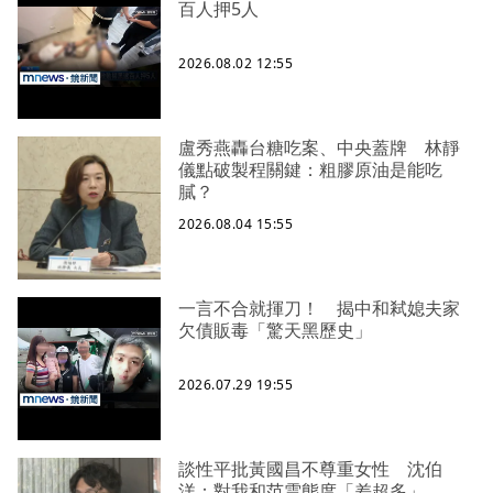
百人押5人
2026.08.02 12:55
盧秀燕轟台糖吃案、中央蓋牌 林靜
儀點破製程關鍵：粗膠原油是能吃
膩？
2026.08.04 15:55
一言不合就揮刀！ 揭中和弒媳夫家
欠債販毒「驚天黑歷史」
2026.07.29 19:55
談性平批黃國昌不尊重女性 沈伯
洋：對我和范雲態度「差超多」