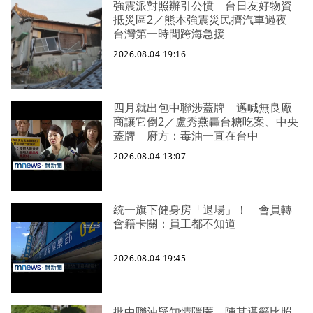
強震派對照辦引公憤 台日友好物資
抵災區2／熊本強震災民擠汽車過夜
台灣第一時間跨海急援
2026.08.04 19:16
四月就出包中聯涉蓋牌 邁喊無良廠
商讓它倒2／盧秀燕轟台糖吃案、中央
蓋牌 府方：毒油一直在台中
2026.08.04 13:07
統一旗下健身房「退場」！ 會員轉
會籍卡關：員工都不知道
2026.08.04 19:45
批中聯油疑知情隱匿 陳其邁籲比照