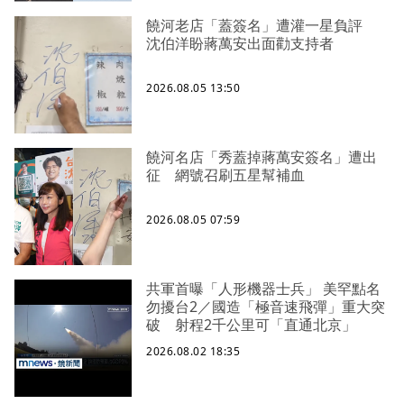
饒河老店「蓋簽名」遭灌一星負評
沈伯洋盼蔣萬安出面勸支持者
2026.08.05 13:50
饒河名店「秀蓋掉蔣萬安簽名」遭出
征 網號召刷五星幫補血
2026.08.05 07:59
共軍首曝「人形機器士兵」 美罕點名
勿擾台2／國造「極音速飛彈」重大突
破 射程2千公里可「直通北京」
2026.08.02 18:35