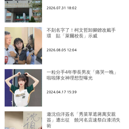
2026.07.31 18:02
不刻名字了！柯文哲卸腳鐐改戴手
環 貼「萊爾校長」示威
2026.08.05 12:04
一粒分手4年學長男友「痛哭一晚」
啦啦隊女神理想型曝光
2024.04.17 15:39
邀沈伯洋簽名「秀菜單遮蔣萬安親
簽」遭出征 饒河名店速祭白漆消失
術