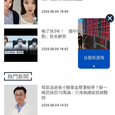
2026.08.06 18:48
晚了快3年！ 國中割頸案死者「楊承
勳」姓名解禁
2026.08.06 18:45
以色列 穹頂
台股投資熱
之下
熱門新聞
幫凱道絕食小雞量血壓遭檢舉？蘇一
峰恐挨罰10萬諷：只准賴總統當賴醫
師
2026.08.04 14:35