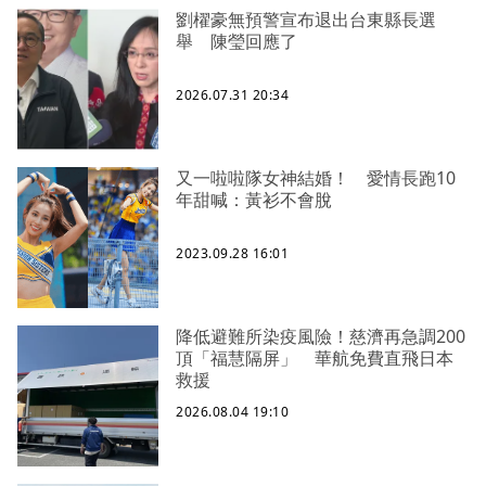
劉櫂豪無預警宣布退出台東縣長選
舉 陳瑩回應了
2026.07.31 20:34
又一啦啦隊女神結婚！ 愛情長跑10
年甜喊：黃衫不會脫
2023.09.28 16:01
降低避難所染疫風險！慈濟再急調200
頂「福慧隔屏」 華航免費直飛日本
救援
2026.08.04 19:10