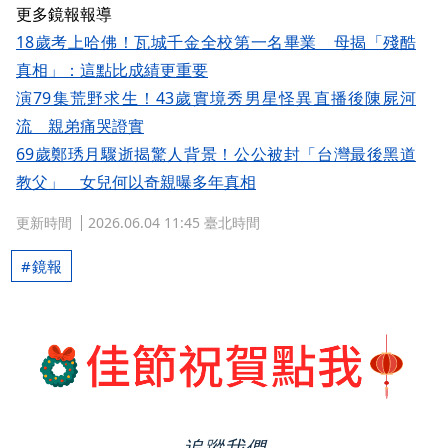
更多鏡報報導
18歲考上哈佛！瓦城千金全校第一名畢業 母揭「殘酷
真相」：這點比成績更重要
演79集荒野求生！43歲實境秀男星怪異直播後陳屍河
流 親弟痛哭證實
69歲鄭琇月驟逝揭驚人背景！公公被封「台灣最後黑道
教父」 女兒何以奇親曝多年真相
更新時間
2026.06.04 11:45 臺北時間
鏡報
追蹤我們