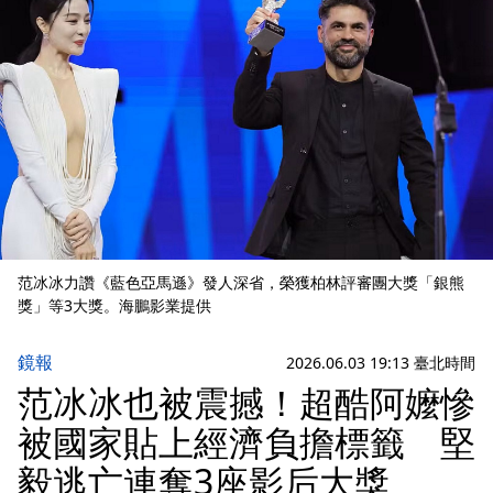
范冰冰力讚《藍色亞馬遜》發人深省，榮獲柏林評審團大獎「銀熊
獎」等3大獎。海鵬影業提供
鏡報
2026.06.03 19:13 臺北時間
范冰冰也被震撼！超酷阿嬤慘
被國家貼上經濟負擔標籤 堅
毅逃亡連奪3座影后大獎