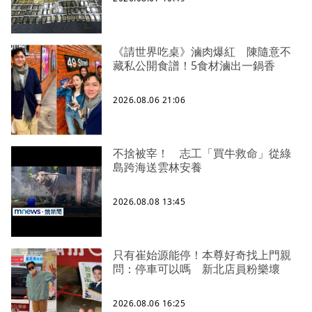
《請世界吃桌》滷肉爆紅 陳隨意不
藏私公開食譜！5食材滷出一鍋香
2026.08.06 21:06
不捨被宰！ 志工「買牛救命」從綠
島跨海送雲林安養
2026.08.08 13:45
只有崔始源能停！本尊好奇找上門親
問：停車可以嗎 新北店員粉樂壞
2026.08.06 16:25