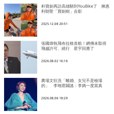
朴寶劍再訪高雄騎到YouBike了 揪惠
利朝聖「寶劍樹」合影
2025.12.08 20:51
張國煒執飛布拉格首航！網傳未取得
飛越許可、繞行 星宇回應了
2026.08.02 16:16
農場文狂洗「離婚、女兒不是檢場
的」 李翊君闢謠：李媽一度當真
2026.08.06 18:29