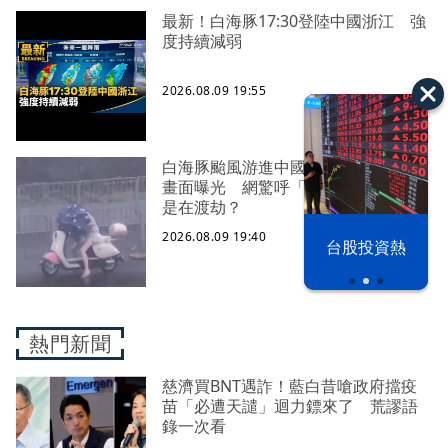
最新！白海豚17:30登陸中國浙江 強
度持續減弱
2026.08.09 19:55
白海豚颱風游進中國！當地狂風暴雨
畫面曝光 網驚呼「比巴威大」：這
是在渡劫？
2026.08.09 19:40
漢光42演習
台股投資熱
熱門新聞
慈濟買BNT遇詐！藍白昔嗆政府擋疫
苗「必遭天譴」迴力鏢來了 荒謬語
錄一次看