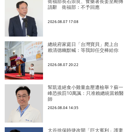
衛福部長石崇良、食藥署長姜至剛傳
請辭 衛福部：不予回應
2026.08.07 17:08
總統府家庭日「台灣寶貝」爬上台
賴清德幽默喊：等我卸任交棒給你
2026.08.07 20:22
幫凱道絕食小雞量血壓遭檢舉？蘇一
峰恐挨罰10萬諷：只准賴總統當賴醫
師
2026.08.04 14:35
大谷捨保時捷改開「巨大賓利」護妻