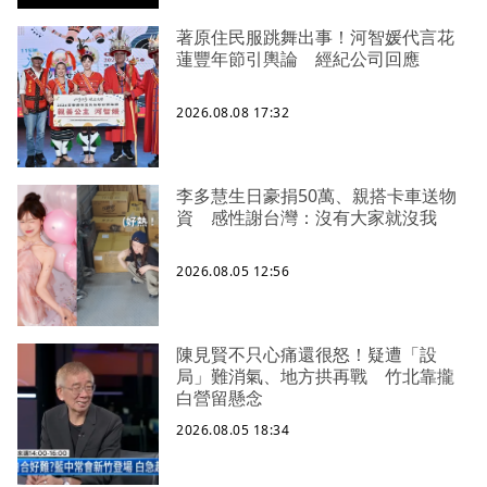
著原住民服跳舞出事！河智媛代言花
蓮豐年節引輿論 經紀公司回應
2026.08.08 17:32
李多慧生日豪捐50萬、親搭卡車送物
資 感性謝台灣：沒有大家就沒我
2026.08.05 12:56
陳見賢不只心痛還很怒！疑遭「設
局」難消氣、地方拱再戰 竹北靠攏
白營留懸念
2026.08.05 18:34