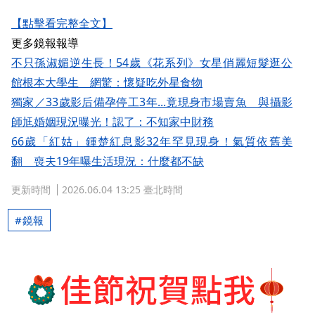
【點擊看完整全文】
更多鏡報報導
不只孫淑媚逆生長！54歲《花系列》女星俏麗短髮逛公
館根本大學生 網驚：懷疑吃外星食物
獨家／33歲影后備孕停工3年...竟現身市場賣魚 與攝影
師尪婚姻現況曝光！認了：不知家中財務
66歲「紅姑」鍾楚紅息影32年罕見現身！氣質依舊美
翻 喪夫19年曝生活現況：什麼都不缺
更新時間
2026.06.04 13:25 臺北時間
鏡報