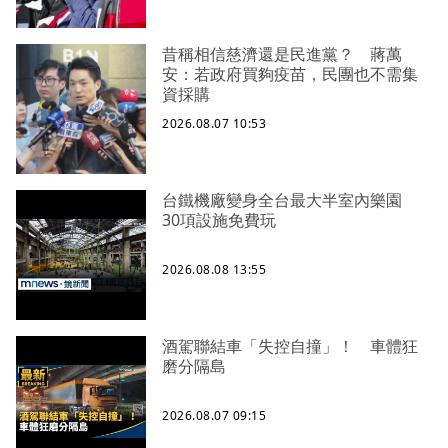
昔稱相信慈濟還是民進黨？ 蔣萬
安：若政府買夠疫苗，民團也不需集
資採購
2026.08.07 10:53
台鐵機廠變身全台最大半室內樂園
30項設施免費玩
2026.08.08 13:55
酒駕聯結車「失控自撞」！ 車體狂
磨分隔島
2026.08.07 09:15