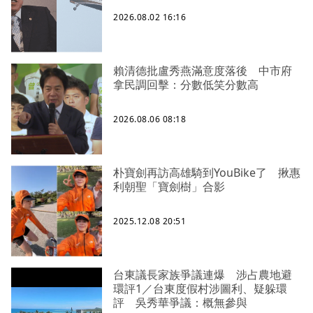
2026.08.02 16:16
賴清德批盧秀燕滿意度落後 中市府
拿民調回擊：分數低笑分數高
2026.08.06 08:18
朴寶劍再訪高雄騎到YouBike了 揪惠
利朝聖「寶劍樹」合影
2025.12.08 20:51
台東議長家族爭議連爆 涉占農地避
環評1／台東度假村涉圖利、疑躲環
評 吳秀華爭議：概無參與