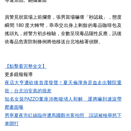
員警見狀當場上前攔查，張男當場嚇壞「秒認栽」，態度
瞬間 180 度大轉彎，乖乖交出身上剩餘的毒品咖啡包及
搖頭丸，經警方初步檢驗，全數呈現毒品陽性反應，訊後
依毒品危害防制條例將他移送台北地檢署偵辦。
【點擊看完整全文】
更多鏡報報導
夜店大亨遭砍後首度發聲！夏天倫渾身是血走出醫院重
批：台北治安真的很差
知名女裝PAZZO董座涉教唆堵人和解 運將嚇到連滾帶
爬畫面曝
男寧夏夜市紅線臨停遭馬國觀光客拍照 誤認被檢舉怒下
車開打