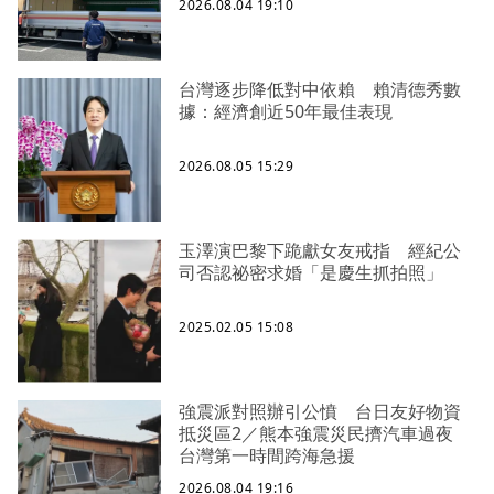
2026.08.04 19:10
台灣逐步降低對中依賴 賴清德秀數
據：經濟創近50年最佳表現
2026.08.05 15:29
玉澤演巴黎下跪獻女友戒指 經紀公
司否認祕密求婚「是慶生抓拍照」
2025.02.05 15:08
強震派對照辦引公憤 台日友好物資
抵災區2／熊本強震災民擠汽車過夜
台灣第一時間跨海急援
2026.08.04 19:16