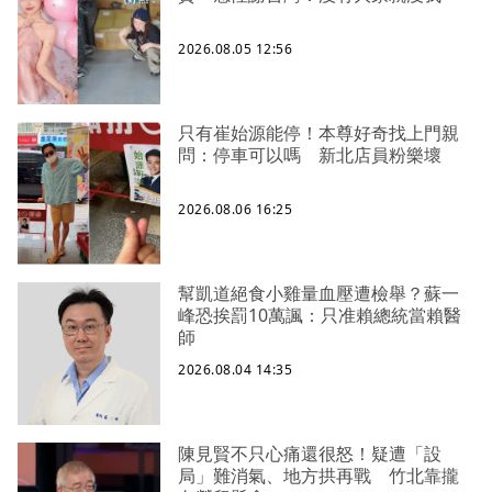
2026.08.05 12:56
只有崔始源能停！本尊好奇找上門親
問：停車可以嗎 新北店員粉樂壞
2026.08.06 16:25
幫凱道絕食小雞量血壓遭檢舉？蘇一
峰恐挨罰10萬諷：只准賴總統當賴醫
師
2026.08.04 14:35
陳見賢不只心痛還很怒！疑遭「設
局」難消氣、地方拱再戰 竹北靠攏