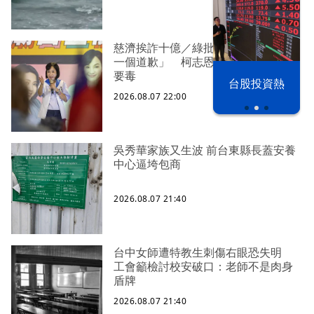
慈濟挨詐十億／綠批抹黑「欠陳時中
一個道歉」 柯志恩反嗆：比病毒還
要毒
漢光42演習
台股投資熱
2026.08.07 22:00
吳秀華家族又生波 前台東縣長蓋安養
中心逼垮包商
2026.08.07 21:40
台中女師遭特教生刺傷右眼恐失明
工會籲檢討校安破口：老師不是肉身
盾牌
2026.08.07 21:40