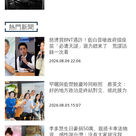
熱門新聞
慈濟買BNT遇詐！藍白昔嗆政府擋疫
苗「必遭天譴」迴力鏢來了 荒謬語
錄一次看
2026.08.06 22:06
罕曬與藍營饒慶玲同框照 蔡英文：
好的地方政治是終結對立、彼此接力
2026.08.05 15:07
李多慧生日豪捐50萬、親搭卡車送物
資 感性謝台灣：沒有大家就沒我