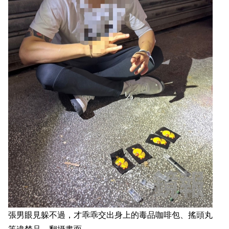
張男眼見躲不過，才乖乖交出身上的毒品咖啡包、搖頭丸
等違禁品。翻攝畫面