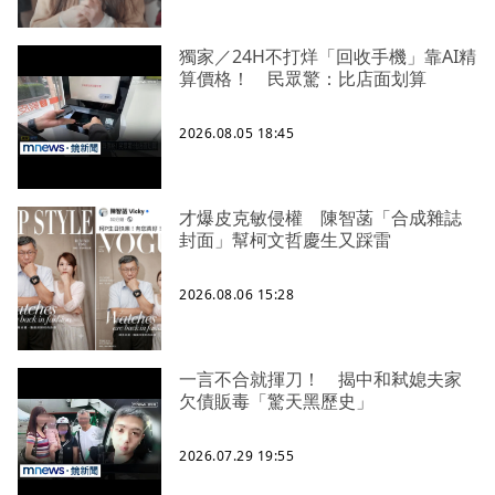
獨家／24H不打烊「回收手機」靠AI精
算價格！ 民眾驚：比店面划算
2026.08.05 18:45
才爆皮克敏侵權 陳智菡「合成雜誌
封面」幫柯文哲慶生又踩雷
2026.08.06 15:28
一言不合就揮刀！ 揭中和弒媳夫家
欠債販毒「驚天黑歷史」
2026.07.29 19:55