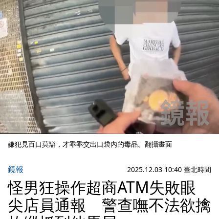
嫌犯見百口莫辯，才乖乖交出口袋內的毒品。翻攝畫面
鏡報
2025.12.03 10:40 臺北時間
怪男狂操作超商ATM失敗眼
尖店員通報 警查嘸不法欲擒