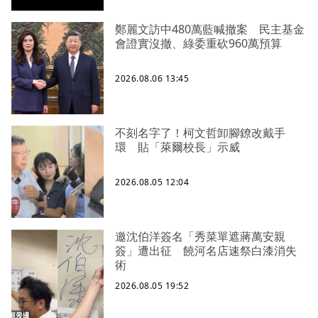
鄭麗文訪中480萬藍喊撤案 民主基金
會證實沒撤、綠委重砍960萬預算
2026.08.06 13:45
不刻名字了！柯文哲卸腳鐐改戴手
環 貼「萊爾校長」示威
2026.08.05 12:04
邀沈伯洋簽名「秀菜單遮蔣萬安親
簽」遭出征 饒河名店速祭白漆消失
術
2026.08.05 19:52