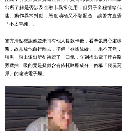
出所了解是否涉及金融卡異常使用，但男子全程情緒低
迷、動作異常抖動，態度消極又不願配合，讓警方直覺
「不太單純」。
警方清點確認他並未持有他人提款卡後，看準張男心虛樣
態，故意放他自行離去，準備「欲擒故縱」。果不其然，
張男一踏出派出所彷彿鬆了一口氣，立刻掏出電子煙在路
旁猛抽，吸的竟是疑似含有依托咪酯成分、俗稱「喪屍菸
彈」的違法電子煙。