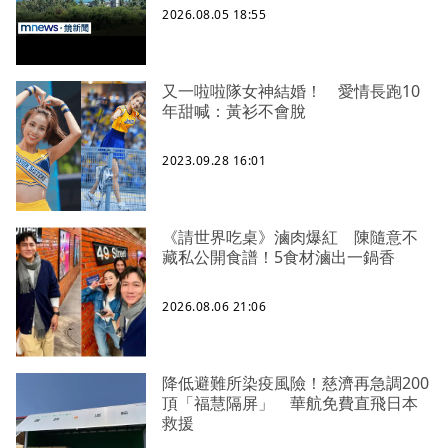
2026.08.05 18:55
又一啦啦隊女神結婚！ 愛情長跑10
年甜喊：黃衫不會脫
2023.09.28 16:01
《請世界吃桌》滷肉爆紅 陳隨意不
藏私公開食譜！5食材滷出一鍋香
2026.08.06 21:06
降低避難所染疫風險！慈濟再急調200
頂「福慧隔屏」 華航免費直飛日本
救援