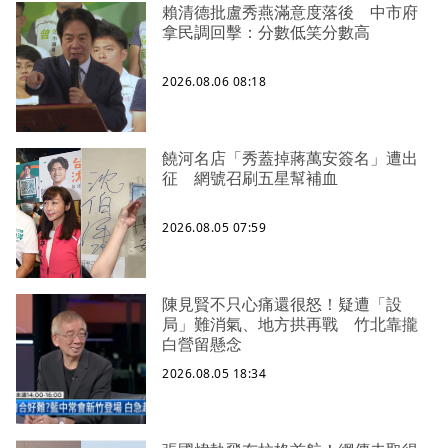
賴清德批盧秀燕滿意度落後 中市府
拿民調回擊：分數低笑分數高
2026.08.06 08:18
饒河名店「秀蓋掉蔣萬安簽名」遭出
征 網號召刷五星幫補血
2026.08.05 07:59
陳見賢不只心痛還很怒！疑遭「設
局」難消氣、地方拱再戰 竹北靠攏
白營留懸念
2026.08.05 18:34