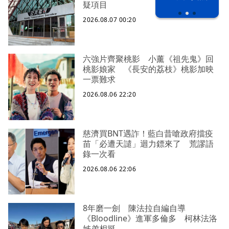
之下
疑項目
2026.08.07 00:20
六強片齊聚桃影 小薰《祖先鬼》回
桃影娘家 《長安的荔枝》桃影加映
一票難求
2026.08.06 22:20
慈濟買BNT遇詐！藍白昔嗆政府擋疫
苗「必遭天譴」迴力鏢來了 荒謬語
錄一次看
2026.08.06 22:06
8年磨一劍 陳法拉自編自導
《Bloodline》進軍多倫多 柯林法洛
姊弟相挺