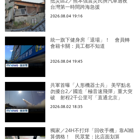
抵災區2／熊本強震災民擠汽車過夜
台灣第一時間跨海急援
2026.08.04 19:16
統一旗下健身房「退場」！ 會員轉
會籍卡關：員工都不知道
2026.08.04 19:45
共軍首曝「人形機器士兵」 美罕點名
勿擾台2／國造「極音速飛彈」重大突
破 射程2千公里可「直通北京」
2026.08.02 18:35
獨家／24H不打烊「回收手機」靠AI精
算價格！ 民眾驚：比店面划算