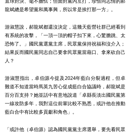
直球對決、毫不膽怯；但面對黨內互打，珍惜同志情的郝
龍斌總是希望黨和萬事興，所以常是挨打那一方」。
游淑慧說，郝龍斌都還沒決定，這幾天藍營社群已經看到
有系統的攻擊，「一頂一頂的帽子扣下來，心驚膽跳、太
恐怖了。」國民黨選黨主席，民眾黨保持祝福和沒介入；
結果反而國民黨同志自己要拿民眾黨當藉口、拿來砍自己
人？
游淑慧指出，卓伯源今提及2024年藍白分裂過程，但卓
難道不知道當時馬英九苦心促成藍白合協議時，郝龍斌是
百分百支持？她並話中有意地說道「卓縣長淡出國民黨第
一線攻防多年，我對這位前輩比較不熟悉，或許他在推動
藍白合中有比較多貢獻和角色」。
「或許他（卓伯源）認為國民黨黨主席選舉，要先看民眾