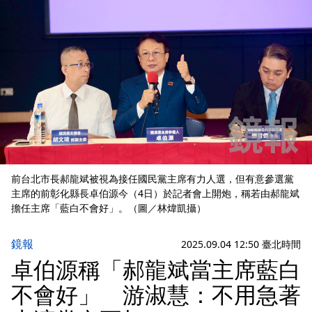
前台北市長郝龍斌被視為接任國民黨主席有力人選，但有意參選黨
主席的前彰化縣長卓伯源今（4日）於記者會上開炮，稱若由郝龍斌
擔任主席「藍白不會好」。（圖／林煒凱攝）
鏡報
2025.09.04 12:50 臺北時間
卓伯源稱「郝龍斌當主席藍白
不會好」 游淑慧：不用急著