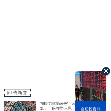
即時新聞
前時力黨魁表態「反對刪公視預
以色列 穹頂
算」 盼在野三思：改凍結處理受質
台股投資熱