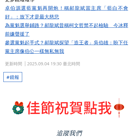
卓伯源選藍黨魁再開炮！稱郝龍斌當主席「藍白不會
好」：放下才是最大慈悲
為黨魁選舉鋪路？郝龍斌昔稱柯文哲禁不起檢驗 今冰釋
前嫌聲援了
參選黨魁起手式？郝龍斌探望「造王者」吳伯雄：盼下任
黨主席像伯公一樣無私無我
更新時間
2025.09.04 19:30 臺北時間
鏡報
追蹤我們