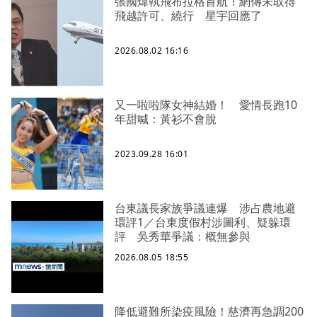
張國煒執飛布拉格首航！網傳未取得
飛越許可、繞行 星宇回應了
2026.08.02 16:16
又一啦啦隊女神結婚！ 愛情長跑10
年甜喊：黃衫不會脫
2023.09.28 16:01
台東議長家族爭議連爆 涉占農地避
環評1／台東度假村涉圖利、疑躲環
評 吳秀華爭議：概無參與
2026.08.05 18:55
降低避難所染疫風險！慈濟再急調200