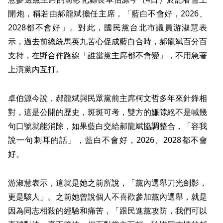
開炮，稱若由郝龍斌擔任主席，「藍白不會好，2026、
2028都不會好」。對此，國民黨台北市議員游淑慧表
示，過去前總統馬英九苦心促成藍白合時，郝龍斌百分百
支持，在野合作路線「誰當黨主席都不會變」，不用急著
上演黨內互打。
卓伯源今說，郝龍斌與民眾黨前主席柯文哲多年來針鋒相
對，這是公開的歷史，斑斑可考，雙方的嫌隙絕不是喊幾
句口號就能消除，如果藍白交給郝龍斌協調整合，「容我
說一句刺耳的話」，藍白不會好，2026、2028都不會
好。
游淑慧表示，這就是她之前所說，「黨內選舉刀光劍影，
更是駭人」。之前她曾說個人不喜歡參加黨內選舉，就是
因為同志相殺的經驗和痛苦，「跟民進黨攻防，我們可以