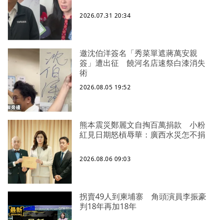
2026.07.31 20:34
邀沈伯洋簽名「秀菜單遮蔣萬安親
簽」遭出征 饒河名店速祭白漆消失
術
2026.08.05 19:52
熊本震災鄭麗文自掏百萬捐款 小粉
紅見日期怒槓辱華：廣西水災怎不捐
2026.08.06 09:03
拐賣49人到柬埔寨 角頭演員李振豪
判18年再加18年