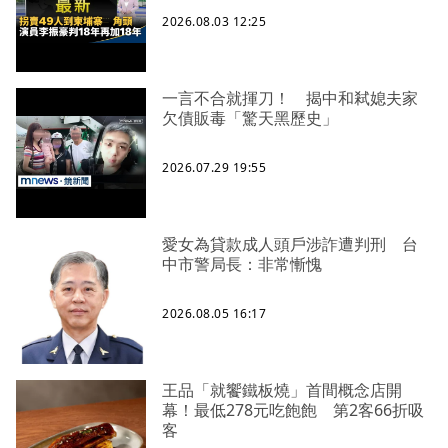
2026.08.03 12:25
一言不合就揮刀！ 揭中和弒媳夫家
欠債販毒「驚天黑歷史」
2026.07.29 19:55
愛女為貸款成人頭戶涉詐遭判刑 台
中市警局長：非常慚愧
2026.08.05 16:17
王品「就饗鐵板燒」首間概念店開
幕！最低278元吃飽飽 第2客66折吸
客