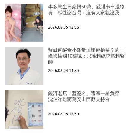
李多慧生日豪捐50萬、親搭卡車送物
資 感性謝台灣：沒有大家就沒我
2026.08.05 12:56
幫凱道絕食小雞量血壓遭檢舉？蘇一
峰恐挨罰10萬諷：只准賴總統當賴醫
師
2026.08.04 14:35
饒河老店「蓋簽名」遭灌一星負評
沈伯洋盼蔣萬安出面勸支持者
2026.08.05 13:50