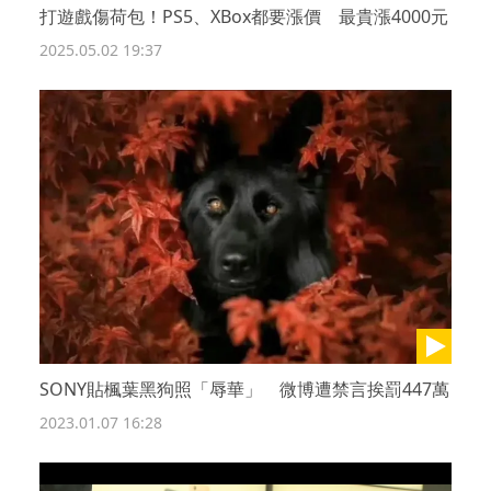
打遊戲傷荷包！PS5、XBox都要漲價 最貴漲4000元
2025.05.02 19:37
SONY貼楓葉黑狗照「辱華」 微博遭禁言挨罰447萬
2023.01.07 16:28