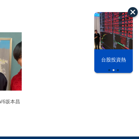
漢光42演習
台股投資熱
V6坂本昌