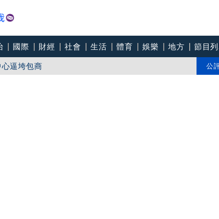
治
國際
財經
社會
生活
體育
娛樂
地方
節目列
個道歉」 柯志恩反嗆：比病毒還要毒
中心逼垮包商
公
會籲檢討校安破口：老師不是肉身盾牌