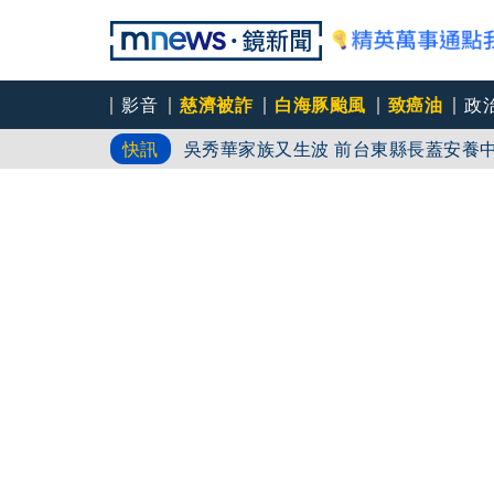
影音
慈濟被詐
白海豚颱風
致癌油
政
慈濟挨詐十億／綠批抹黑「欠陳時中一
快訊
吳秀華家族又生波 前台東縣長蓋安養
台中女師遭特教生刺傷右眼恐失明 工