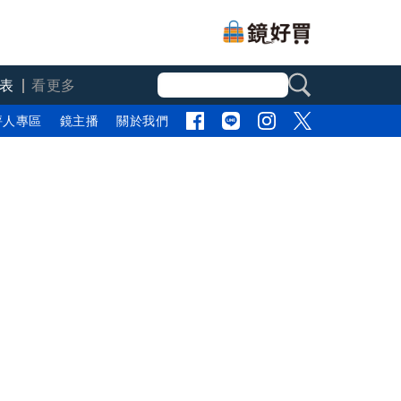
表
看更多
評人專區
鏡主播
關於我們