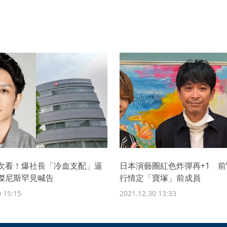
次看！爆社長「冷血支配」逼
日本演藝圈紅色炸彈再+1 前
傑尼斯罕見喊告
行情定「寶塚」前成員
 15:15
2021.12.30 13:33