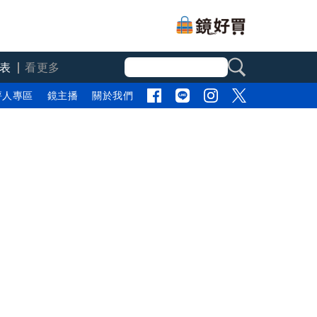
表
看更多
評人專區
鏡主播
關於我們