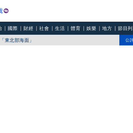
治
國際
財經
社會
生活
體育
娛樂
地方
節目列
推Humanitarian系列 「give love」成今夏最暖時尚宣言
「東北部海面」
公
個道歉」 柯志恩反嗆：比病毒還要毒