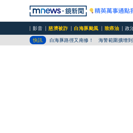
影音
慈濟被詐
白海豚颱風
致癌油
政
agnès b.
快訊
白海豚路徑又南修！ 海警範圍擴增到
慈濟挨詐十億／綠批抹黑「欠陳時中一