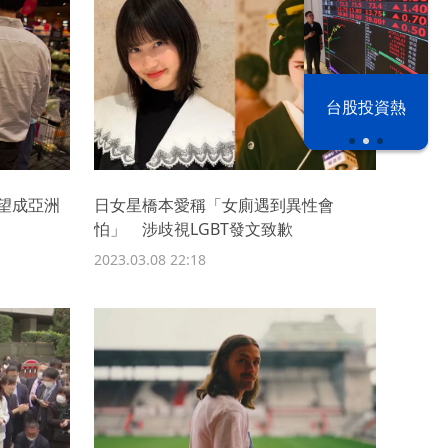
漢光42演習
台股投資熱
望成亞洲
日女星橋本愛稱「女廁遇到異性會
怕」 涉歧視LGBT發文致歉
2023.03.08 22:18