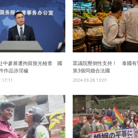
赴中參展遭拘留脫光檢查 國
眾議院壓倒性支持！ 泰國有
8件作品涉淫穢
第3個同婚合法國
 17:11
2024.03.28 13:01