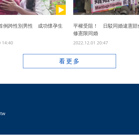
首例跨性別男性 成功懷孕生
平權受阻！ 日駁同婚違憲賠
修憲限同婚
 14:40
2022.12.01 20:47
看更多
tw