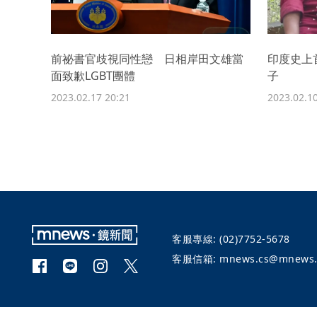
前祕書官歧視同性戀 日相岸田文雄當
印度史上
面致歉LGBT團體
子
2023.02.17 20:21
2023.02.10
客服專線:
(02)7752-5678
客服信箱:
mnews.cs@mnews.