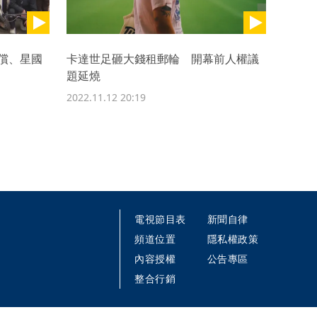
償、星國
卡達世足砸大錢租郵輪 開幕前人權議
題延燒
2022.11.12 20:19
電視節目表
新聞自律
頻道位置
隱私權政策
內容授權
公告專區
整合行銷