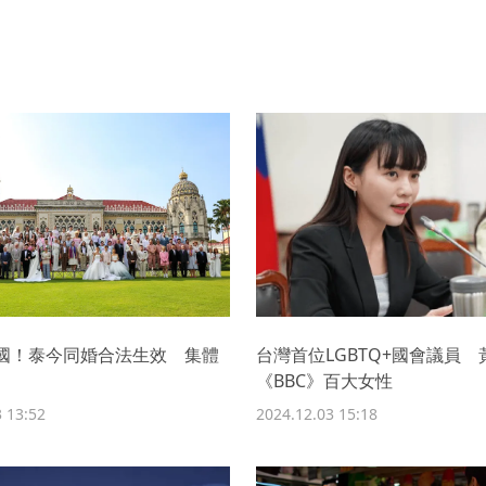
國！泰今同婚合法生效 集體
台灣首位LGBTQ+國會議員
《BBC》百大女性
 13:52
2024.12.03 15:18