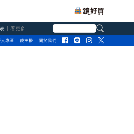
表
看更多
評人專區
鏡主播
關於我們