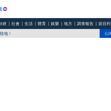
財經
社會
生活
體育
娛樂
地方
調查報告
節目列
er Eats
陸地！
公
規闖關 靠港全被查扣恐挨罰