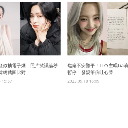
留真疑似抽電子煙！照片掀議論秒
焦慮不安難平！ITZY主唱Lia
韓網截圖比對
暫停 發親筆信吐心聲
 15:57
2023.09.18 16:09