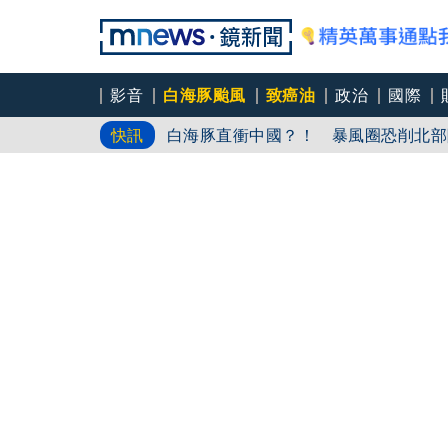
影音
白海豚颱風
致癌油
政治
國際
疊單計時算法現歧異 外送工會開戰Ub
快訊
白海豚直衝中國？！ 暴風圈恐削北部
台旅客搭船帶3箱「中國刺梨原汁」違