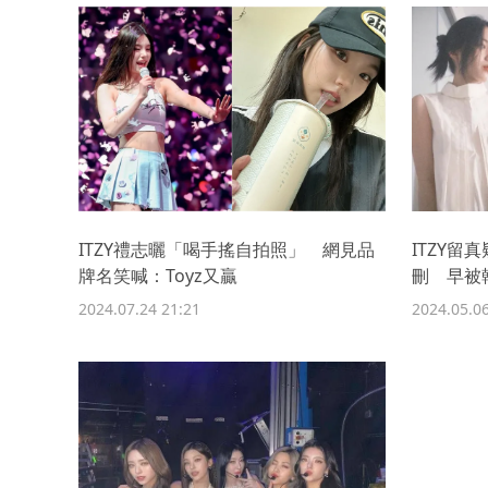
ITZY禮志曬「喝手搖自拍照」 網見品
ITZY
牌名笑喊：Toyz又贏
刪 早被
2024.07.24 21:21
2024.05.06