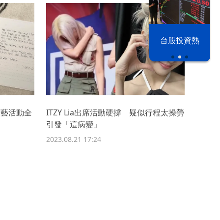
以色列 穹頂
台股投資熱
之下
演藝活動全
ITZY Lia出席活動硬撐 疑似行程太操勞
引發「這病變」
2023.08.21 17:24