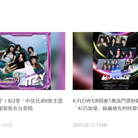
來了！8/2登「中信兄弟K歌主題
K-FLOW3演唱會1萬張門票
獻新歌在台首唱
「4/25加場」銀赫搶先利特當
 13:21
2025.03.12 13:00