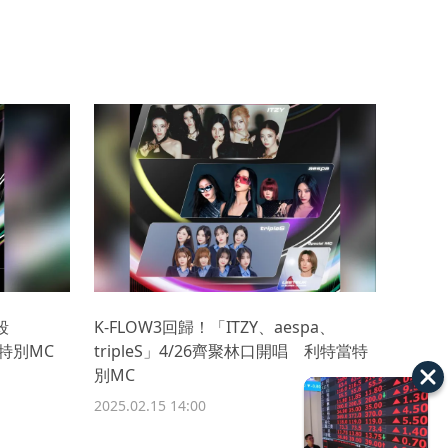
秒殺
K-FLOW3回歸！「ITZY、aespa、
特別MC
tripleS」4/26齊聚林口開唱 利特當特
別MC
2025.02.15 14:00