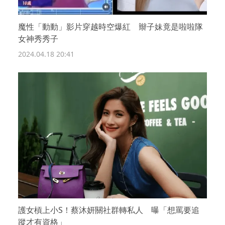
魔性「動動」影片穿越時空爆紅 辮子妹竟是啦啦隊
女神秀秀子
2024.04.18 20:41
護女槓上小S！蔡沐妍關社群轉私人 曝「想罵要追
蹤才有資格」