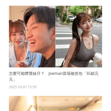
怎麼可能噤聲妹仔？ Joeman當場被抓包「IG鎖元
元」
2025.10.07 15:55