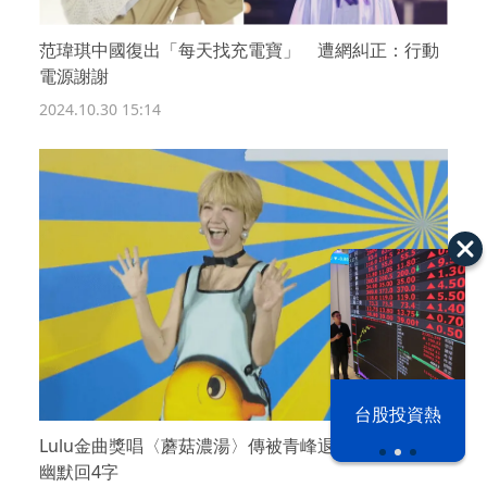
范瑋琪中國復出「每天找充電寶」 遭網糾正：行動
電源謝謝
2024.10.30 15:14
漢光42演習
台股投資熱
Lulu金曲獎唱〈蘑菇濃湯〉傳被青峰退追 她首露面
幽默回4字