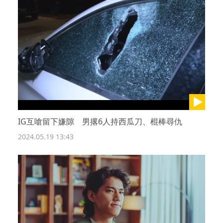
IG互嗆留下嫌隙 男撂6人持西瓜刀、棍棒尋仇
2024.05.19 13:43