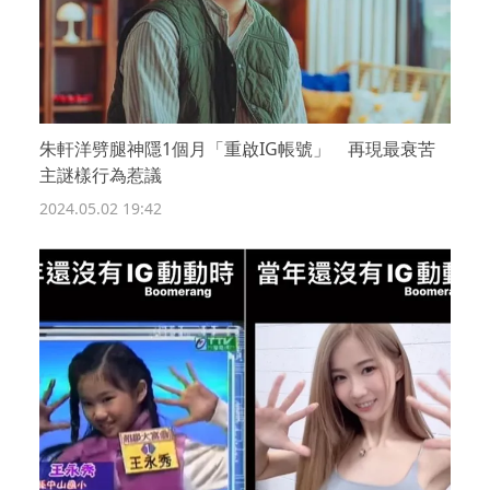
朱軒洋劈腿神隱1個月「重啟IG帳號」 再現最衰苦
主謎樣行為惹議
2024.05.02 19:42