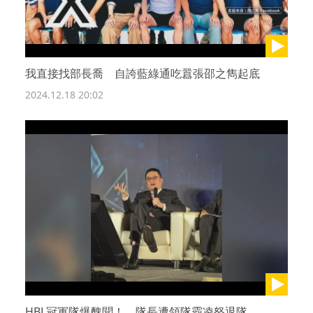
我直接找部長喬 自誇藍綠通吃囂張邵之雋起底
2024.12.18 20:02
HBL冠軍隊爆醜聞！ 隊長遭領隊霸凌怒退隊