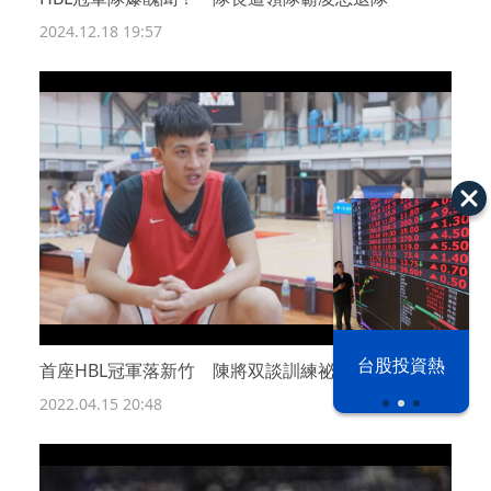
2024.12.18 19:57
漢光42演習
台股投資熱
首座HBL冠軍落新竹 陳將双談訓練祕辛
2022.04.15 20:48