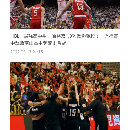
HBL「最強高中生」陳將双1.9秒致勝跳投！ 光復高
中擊敗南山高中奪隊史首冠
2022.03.13 21:15