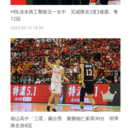
HBL淡水商工擊敗北一女中 完成隊史2度3連霸、奪
12冠
2022.03.13 18:30
南山高中「三星」飆分秀 樂勝能仁家商30分 明爭
隊史第8冠