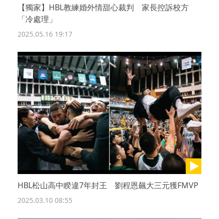
【獨家】HBL教練婚外情甜心裁判 家長控訴校方
「冷處理」
2025.05.16 19:17
HBL松山高中睽違7年封王 劉程恩飆大三元獲FMVP
2025.03.10 08:55