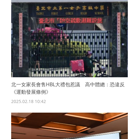
北一女家長會售HBL大禮包惹議 高中體總：恐違反
《運動發展條例》
2025.02.18 10:42