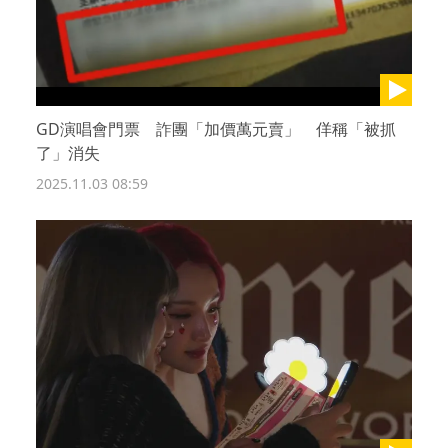
GD演唱會門票 詐團「加價萬元賣」 佯稱「被抓
了」消失
2025.11.03 08:59