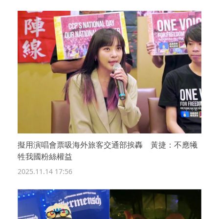
擬用演唱會票吸海外旅客交通部挨轟 黃捷：不應犧
牲我國粉絲權益
2025.11.14 17:56