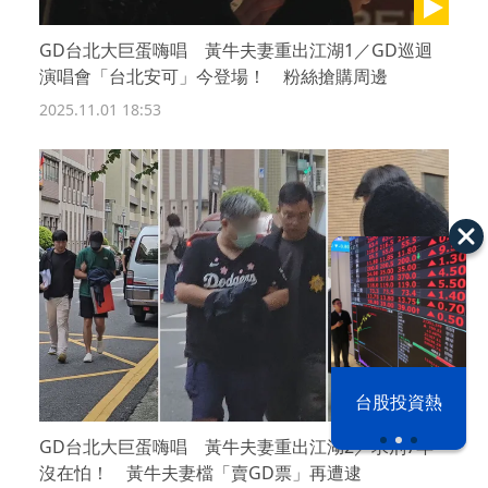
GD台北大巨蛋嗨唱 黃牛夫妻重出江湖1／GD巡迴
演唱會「台北安可」今登場！ 粉絲搶購周邊
2025.11.01 18:53
漢光42演習
台股投資熱
GD台北大巨蛋嗨唱 黃牛夫妻重出江湖2／求刑7年
沒在怕！ 黃牛夫妻檔「賣GD票」再遭逮