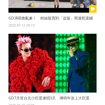
GD演唱會亂象！ 粉絲疑買到「盜版」周邊怒退錢
2025.07.12 20:13
GD7月登台北小巨蛋連唱3天 傳明年攻上大巨蛋