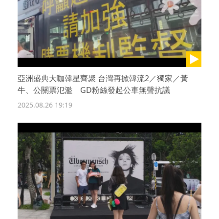
亞洲盛典大咖韓星齊聚 台灣再掀韓流2／獨家／黃
牛、公關票氾濫 GD粉絲發起公車無聲抗議
2025.08.26 19:19