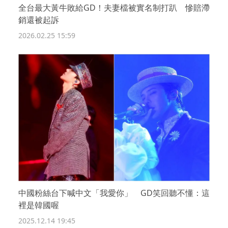
全台最大黃牛敗給GD！夫妻檔被實名制打趴 慘賠滯
銷還被起訴
2026.02.25 15:59
中國粉絲台下喊中文「我愛你」 GD笑回聽不懂：這
裡是韓國喔
2025.12.14 19:45