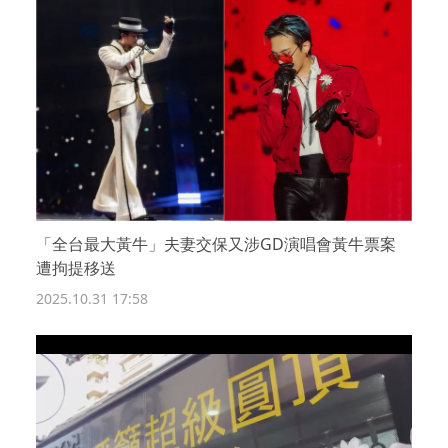
「全台最大黃牛」夫妻交保又涉GD演唱會黃牛票案
遭拘提移送
2025.10.31 17:58