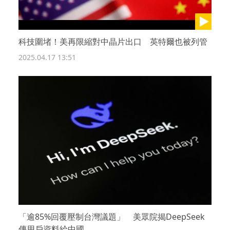
科技圍堵！美再限縮對中晶片出口 英特爾也被列管
2025.04.17 13:51
「逾85%回覆壓制台灣議題」 美眾院揭DeepSeek
傳用戶資料給中國