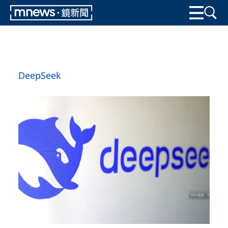
DeepSeek