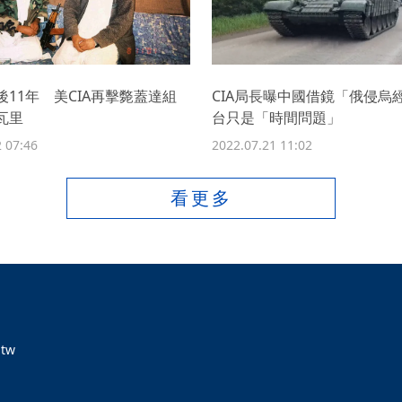
後11年 美CIA再擊斃蓋達組
CIA局長曝中國借鏡「俄侵烏
瓦里
台只是「時間問題」
 07:46
2022.07.21 11:02
看更多
tw