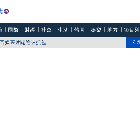
治
國際
財經
社會
生活
體育
娛樂
地方
節目列
打中國疫苗、卻搶打AZ
官媒舊片闢謠被抓包
公
「關鍵礦產」供應鏈