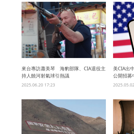
來台專訪蕭美琴 海豹部隊、CIA退役主
美CIA
持人饒河射氣球引熱議
公開招募
2025.06.20 17:23
2025.05.02