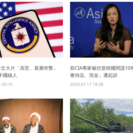
出中文大片「高官、基層夾擊」
前CIA專家被控當韓國間諜10
中國線人
奢持品、現金」遭起訴
 20:10
2024.07.17 18:38