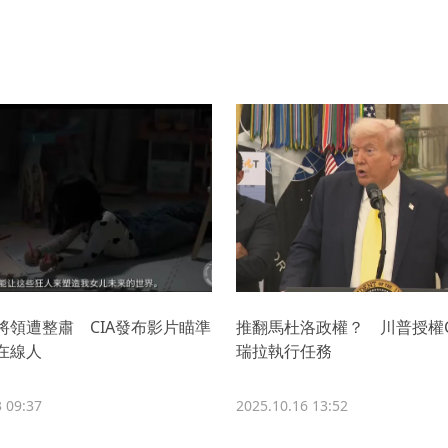
將領遭整肅 CIA發布影片瞄準
推翻馬杜洛政權？ 川普授權C
在線人
瑞拉執行任務
 09:37
2025.10.16 13:52