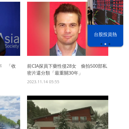
漢光42演習
台股投資熱
年 「收
前CIA探員下藥性侵28女 偷拍500部私
密片還分類「最重關30年」
2023.11.14 05:55