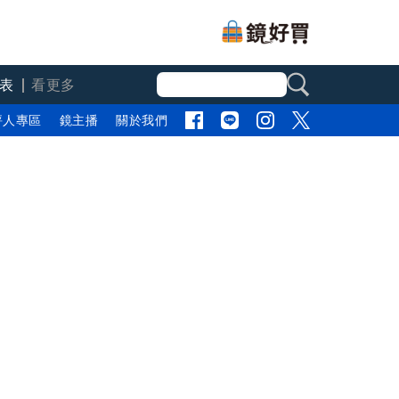
表
看更多
評人專區
鏡主播
關於我們