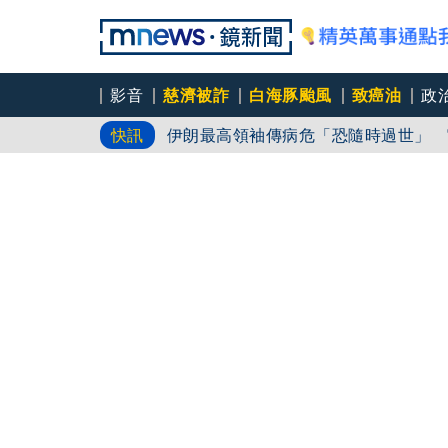
影音
慈濟被詐
白海豚颱風
致癌油
政
蔣、柯轟綠擋疫苗！ 醫師酸：嘴喊要
快訊
伊朗最高領袖傳病危「恐隨時過世」 
9月川習會前先出招！ 美國鉅額投資