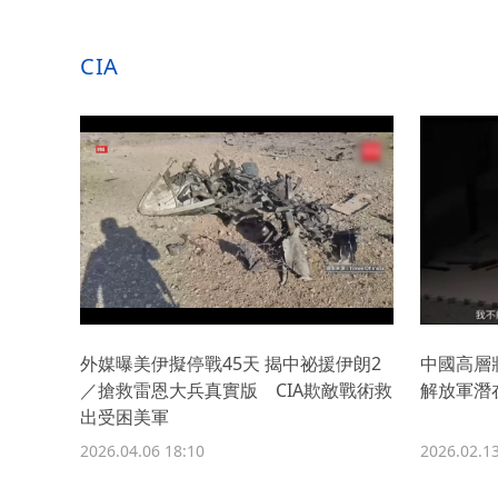
CIA
外媒曝美伊擬停戰45天 揭中祕援伊朗2
中國高層
／搶救雷恩大兵真實版 CIA欺敵戰術救
解放軍潛
出受困美軍
2026.04.06 18:10
2026.02.13