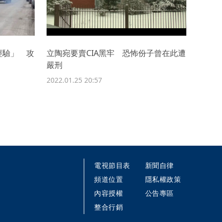
經驗」 攻
立陶宛要賣CIA黑牢 恐怖份子曾在此遭
嚴刑
2022.01.25 20:57
電視節目表
新聞自律
頻道位置
隱私權政策
內容授權
公告專區
整合行銷