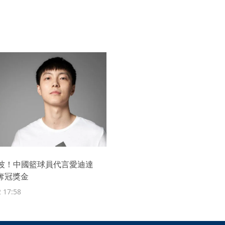
波！中國籃球員代言愛迪達
%奪冠獎金
 17:58