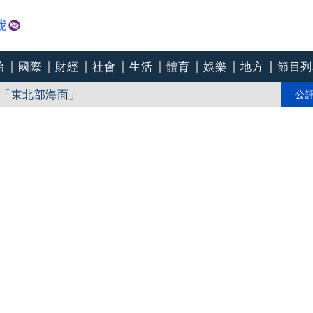
治
國際
財經
社會
生活
體育
娛樂
地方
節目列
推Humanitarian系列 「give love」成今夏最暖時尚宣言
「東北部海面」
公
個道歉」 柯志恩反嗆：比病毒還要毒