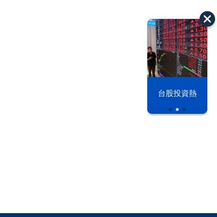
漢光42演習
台股投資熱