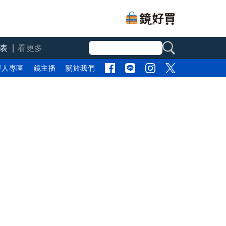
表
看更多
評人專區
鏡主播
關於我們