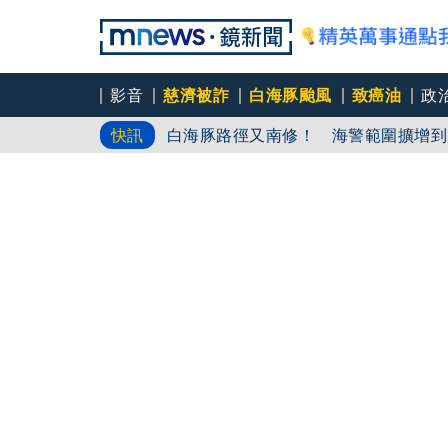
影音
慈濟被詐
白海豚颱風
致癌油
政
agnès b.
快訊
白海豚路徑又南修！ 海警範圍擴增到
慈濟挨詐十億／綠批抹黑「欠陳時中一