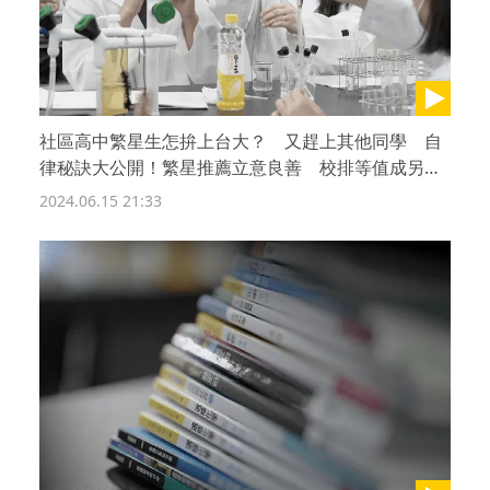
社區高中繁星生怎拚上台大？ 又趕上其他同學 自
律秘訣大公開！繁星推薦立意良善 校排等值成另類
戰場｜108課綱忙與茫
2024.06.15 21:33