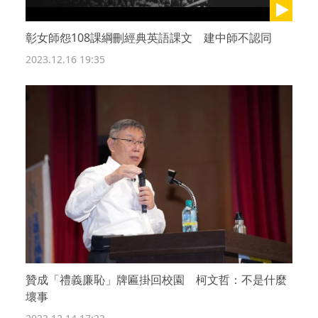
彰女師怨108課綱刪經典英語課文 建中師不認同
2023.12.16 19:35
贊成「禮義廉恥」牌匾掛回校園 柯文哲：不是什麼
壞事