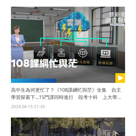
高中生為何更忙了？《108課綱忙與茫》全集 自主
學習探索下...15門課同時進行 段考十科 上大學數
理弱化？私校競技場搶破頭
2024.06.15 21:35