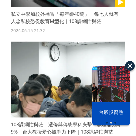
私立中學加校外補習「每年砸40萬」 每七人就有一
人念私校恐促教育M型化｜108課綱忙與茫
2024.06.15 21:32
漢光42演習
台股投資熱
108課綱忙與茫 選修與傳統學科夾擊 數理能力降
9% 台大教授憂心競爭力下降｜108課綱忙與茫