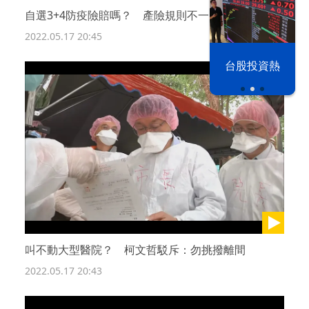
自選3+4防疫險賠嗎？ 產險規則不一、金管會喊賠
2022.05.17 20:45
以色列 穹頂
台股投資熱
之下
叫不動大型醫院？ 柯文哲駁斥：勿挑撥離間
2022.05.17 20:43