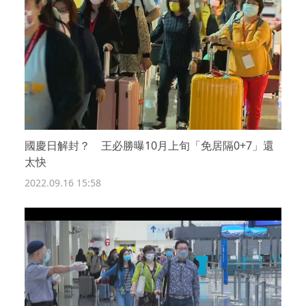
國慶日解封？ 王必勝曝10月上旬「免居隔0+7」還
太快
2022.09.16 15:58