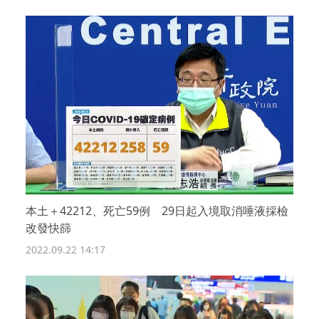
本土＋42212、死亡59例 29日起入境取消唾液採檢
改發快篩
2022.09.22 14:17