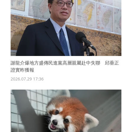
謝龍介爆地方盛傳民進黨高層親屬赴中失聯 邱垂正
證實昨獲報
2026.07.29 17:36