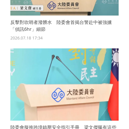
反擊對吹哨者潑髒水 陸委會首揭台警赴中被強擄
「偵訊6hr」細節
2026.07.18 17:34
陸委會擬推跨境鎮壓安全指引手冊 梁文傑曝有這些