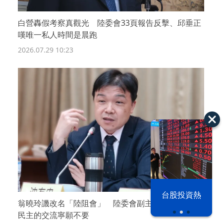
白營轟假考察真觀光 陸委會33頁報告反擊、邱垂正
嘆唯一私人時間是晨跑
2026.07.29 10:23
漢光42演習
台股投資熱
翁曉玲譏改名「陸阻會」 陸委會副主委：傷主權、
民主的交流寧願不要