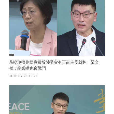
翁曉玲擬刪媒宣費酸陸委會有正副主委就夠 梁文
傑：剩張嘴也會戰鬥
2026.07.26 19:21