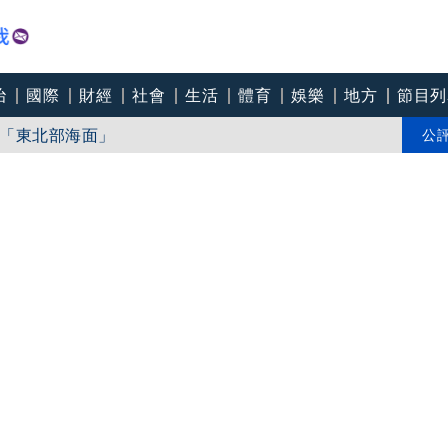
治
國際
財經
社會
生活
體育
娛樂
地方
節目列
推Humanitarian系列 「give love」成今夏最暖時尚宣言
「東北部海面」
公
個道歉」 柯志恩反嗆：比病毒還要毒