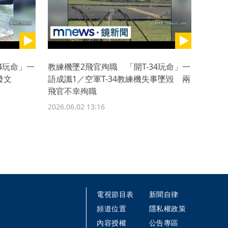
4玩命」一
教練機墜2飛官殉職 「開T-34玩命」一
曾發文
語成讖1／空軍T-34教練機失事墜毀 兩
飛官不幸殉職
2026.06.02 13:16
電視節目表
新聞自律
頻道位置
隱私權政策
內容授權
公告專區