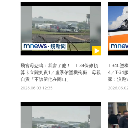
飛官母悲鳴：我害了他！ T-34保修預
T-34C
算卡立院究責1／盧季佑墜機殉職 母親
4／T-3
自責「不該留他在岡山」
家：沒跑
2026.06.03 12:35
2026.06.02