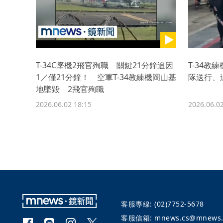
T-34C墜機2飛官殉職 關鍵21分鐘追因
T-34教
1／僅21分鐘！ 空軍T-34教練機岡山基
隊送行、
地墜毀 2飛官殉職
2026.06.02 18:15
2026.06.02
客服專線:
(02)7752-5678
客服信箱:
mnews.cs@mnews.