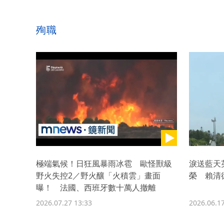
殉職
極端氣候！日狂風暴雨冰雹 歐怪獸級
淚送藍天
野火失控2／野火釀「火積雲」畫面
榮 賴清
曝！ 法國、西班牙數十萬人撤離
2026.07.27 13:33
2026.06.17