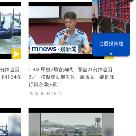
漢光42演習
台股投資熱
1分鐘追因
T-34C墜機2飛官殉職 關鍵21分鐘追因
開T-34在
3／「模擬發動機失效」風險高 卻是飛
行員必備技能！
2026.06.02 18:15