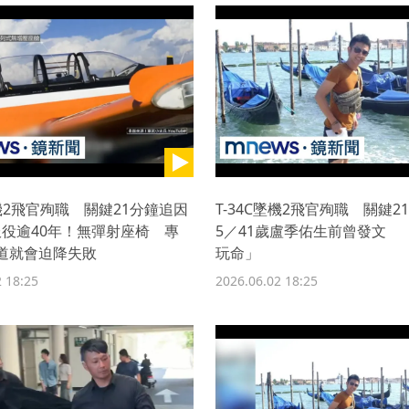
墜機2飛官殉職 關鍵21分鐘追因
T-34C墜機2飛官殉職 關鍵2
4服役逾40年！無彈射座椅 專
5／41歲盧季佑生前曾發文 「
道就會迫降失敗
玩命」
 18:25
2026.06.02 18:25