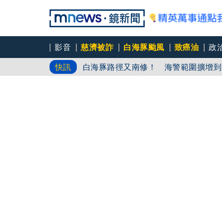
影音
慈濟被詐
白海豚颱風
致癌油
政
agnès b.
快訊
白海豚路徑又南修！ 海警範圍擴增到
慈濟挨詐十億／綠批抹黑「欠陳時中一