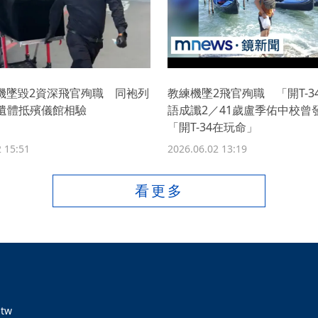
練機墜毀2資深飛官殉職 同袍列
教練機墜2飛官殉職 「開T-3
遺體抵殯儀館相驗
語成讖2／41歲盧季佑中校
「開T-34在玩命」
 15:51
2026.06.02 13:19
看更多
tw