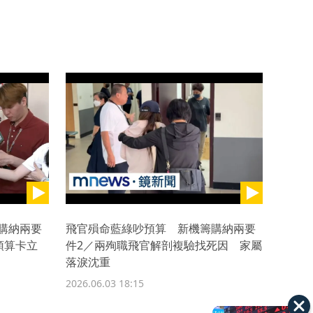
購納兩要
飛官殞命藍綠吵預算 新機籌購納兩要
修預算卡立
件2／兩殉職飛官解剖複驗找死因 家屬
落淚沈重
2026.06.03 18:15