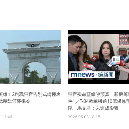
英雄！2殉職飛官告別式備極哀
飛官殞命藍綠吵預算 新機籌
德親臨頒褒揚令
件1／T-34教練機逾10億保
院 馬文君：未造成影響
 11:46
2026.06.03 18:15