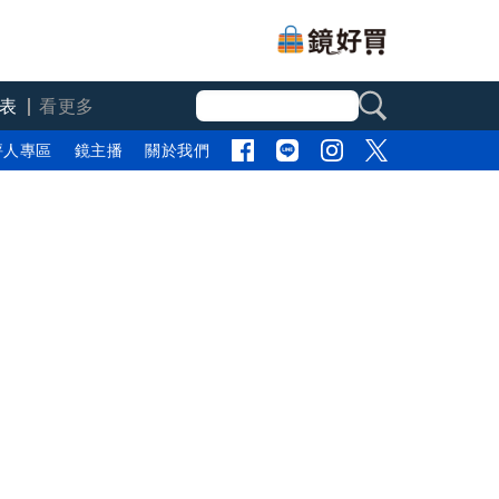
表
看更多
評人專區
鏡主播
關於我們