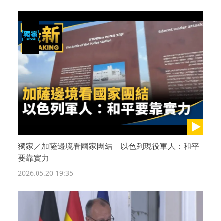
救援線 以國當兵煉金術？小國籌碼大國博弈 民族
認同撐國家韌性
獨家／加薩邊境看國家團結 以色列現役軍人：和平
要靠實力
2026.05.20 19:35