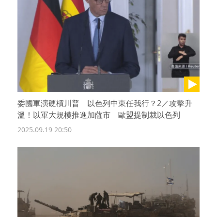
委國軍演硬槓川普 以色列中東任我行？2／攻擊升
溫！以軍大規模推進加薩市 歐盟提制裁以色列
2025.09.19 20:50