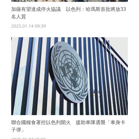
加薩有望達成停火協議 以色列：哈瑪斯首批將放33
名人質
2025.01.14 09:39
聯合國糧食署控以色列開火 援助車隊遇襲「車身卡
子彈」