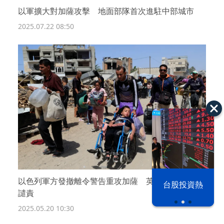
以軍擴大對加薩攻擊 地面部隊首次進駐中部城市
2025.07.22 08:50
以色列 穹頂
以色列軍方發撤離令警告重攻加薩 英加法3國齊聲
台股投資熱
之下
譴責
2025.05.20 10:30