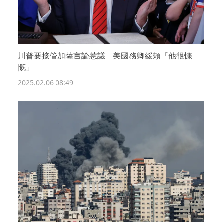
川普要接管加薩言論惹議 美國務卿緩頰「他很慷
慨」
2025.02.06 08:49