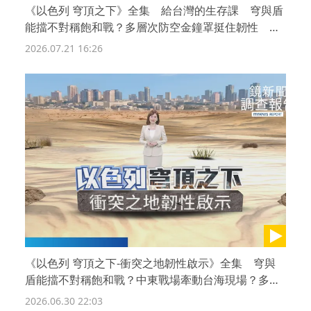
《以色列 穹頂之下》全集 給台灣的生存課 穹與盾
能擋不對稱飽和戰？多層次防空金鐘罩挺住韌性 獨
家直擊以色列地下防彈血庫救援線 以國當兵煉金
2026.07.21 16:26
術？戰場外交學 反思台灣之盾
《以色列 穹頂之下-衝突之地韌性啟示》全集 穹與
盾能擋不對稱飽和戰？中東戰場牽動台海現場？多層
次防空金鐘罩挺住日常 獨家看以色列地下防彈血庫
2026.06.30 22:03