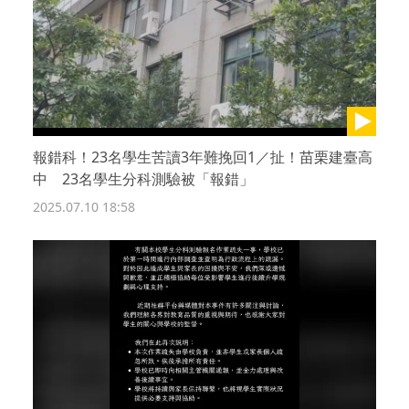
報錯科！23名學生苦讀3年難挽回1／扯！苗栗建臺高
中 23名學生分科測驗被「報錯」
2025.07.10 18:58