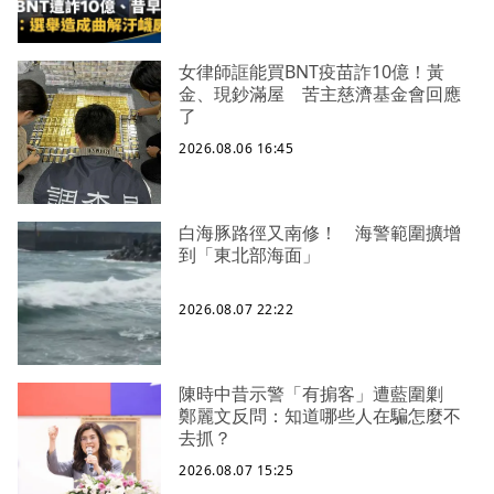
女律師誆能買BNT疫苗詐10億！黃
金、現鈔滿屋 苦主慈濟基金會回應
了
2026.08.06 16:45
白海豚路徑又南修！ 海警範圍擴增
到「東北部海面」
2026.08.07 22:22
陳時中昔示警「有掮客」遭藍圍剿
鄭麗文反問：知道哪些人在騙怎麼不
去抓？
2026.08.07 15:25