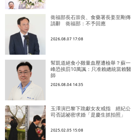
衛福部長石崇良、食藥署長姜至剛傳
請辭 衛福部：不予回應
2026.08.07 17:08
幫凱道絕食小雞量血壓遭檢舉？蘇一
峰恐挨罰10萬諷：只准賴總統當賴醫
師
2026.08.04 14:35
玉澤演巴黎下跪獻女友戒指 經紀公
司否認祕密求婚「是慶生抓拍照」
2025.02.05 15:08