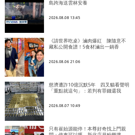
島跨海送雲林安養
2026.08.08 13:45
《請世界吃桌》滷肉爆紅 陳隨意不
藏私公開食譜！5食材滷出一鍋香
2026.08.06 21:06
慈濟遭詐10億沉默5年 四叉貓看聲明
「重點就這句」：若判有罪錢還我
2026.08.07 10:49
只有崔始源能停！本尊好奇找上門親
問：停車可以嗎 新北店員粉樂壞