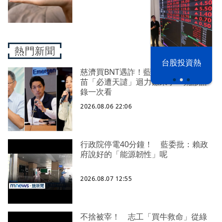
熱門新聞
漢光42演習
台股投資熱
慈濟買BNT遇詐！藍白昔嗆政府擋疫
苗「必遭天譴」迴力鏢來了 荒謬語
錄一次看
2026.08.06 22:06
行政院停電40分鐘！ 藍委批：賴政
府說好的「能源韌性」呢
2026.08.07 12:55
不捨被宰！ 志工「買牛救命」從綠