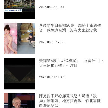
2026.08.08 13:55
李多慧生日豪捐50萬、親搭卡車送物
資 感性謝台灣：沒有大家就沒我
2026.08.05 12:56
美釋第5波「UFO檔案」 阿富汗「巨
大三角飛行物」引注目
2026.08.08 17:25
陳見賢不只心痛還很怒！疑遭「設
局」難消氣、地方拱再戰 竹北靠攏
白營留懸念