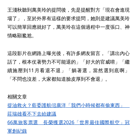
王淺秋聽到萬美玲的提問後，先是提醒對方「現在會進現
場了」，至於外界有這樣的要求提問，她則是建議萬美玲
可以簡單回應就好了，萬美玲在這個過程中一度張口、神
情略顯尷尬。
這段影片在網路上曝光後，有許多網友留言，「講出內心
話了，根本仗著勢力不可能退的」「好大的官威唷」「繼
續施壓到11月看退不退」「躺著選，當然選到底啊」
「不問也沒差，大家都知道臉皮厚到不會退」。
相關文章
提油救火？藍委護航佀廣洋「我們小時候都有偷東西」
莊瑞雄看不下去給建議
66萬旅客票選 長榮獲選2026「世界最佳國際航空」冠
軍創紀錄