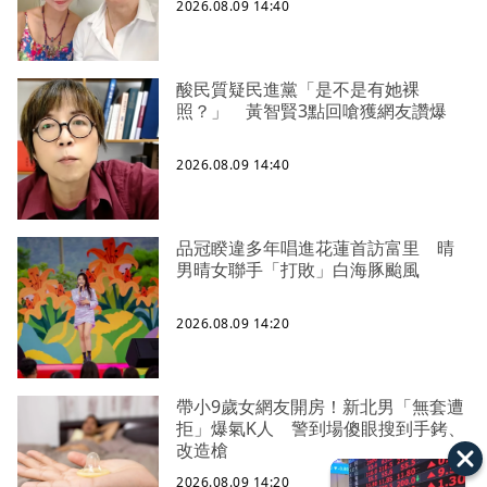
2026.08.09 14:40
酸民質疑民進黨「是不是有她裸
照？」 黃智賢3點回嗆獲網友讚爆
2026.08.09 14:40
品冠睽違多年唱進花蓮首訪富里 晴
男晴女聯手「打敗」白海豚颱風
2026.08.09 14:20
帶小9歲女網友開房！新北男「無套遭
拒」爆氣K人 警到場傻眼搜到手銬、
改造槍
2026.08.09 14:20