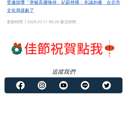
受邀頒獎「突被高層換掉」紀蔚然嘆：非誠勿擾 台北市
文化局道歉了
更新時間
2026.07.11 06:20 臺北時間
追蹤我們