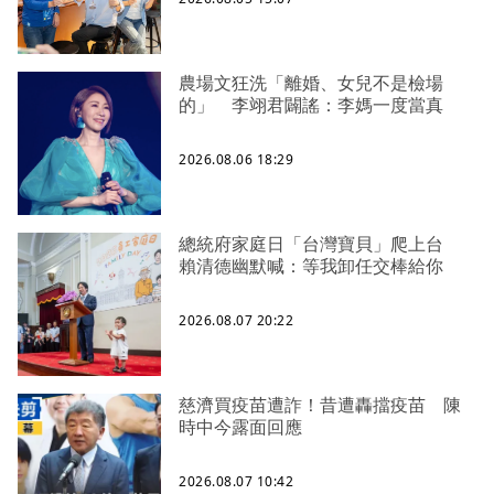
農場文狂洗「離婚、女兒不是檢場
的」 李翊君闢謠：李媽一度當真
2026.08.06 18:29
總統府家庭日「台灣寶貝」爬上台
賴清德幽默喊：等我卸任交棒給你
2026.08.07 20:22
慈濟買疫苗遭詐！昔遭轟擋疫苗 陳
時中今露面回應
2026.08.07 10:42