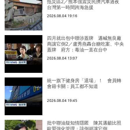
抵災區2／熊本強震災民擠汽車過夜
台灣第一時間跨海急援
2026.08.04 19:16
四月就出包中聯涉蓋牌 邁喊無良廠
商讓它倒2／盧秀燕轟台糖吃案、中央
蓋牌 府方：毒油一直在台中
2026.08.04 13:07
統一旗下健身房「退場」！ 會員轉
會籍卡關：員工都不知道
2026.08.04 19:45
批中聯油疑知情隱匿 陳其邁籲比照
歐盟強化管理：該倒就讓它倒