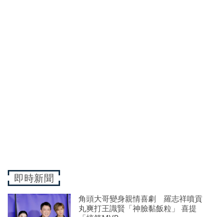
即時新聞
角頭大哥變身親情喜劇 羅志祥噴貢
丸爽打王識賢「神臉黏飯粒」 喜提