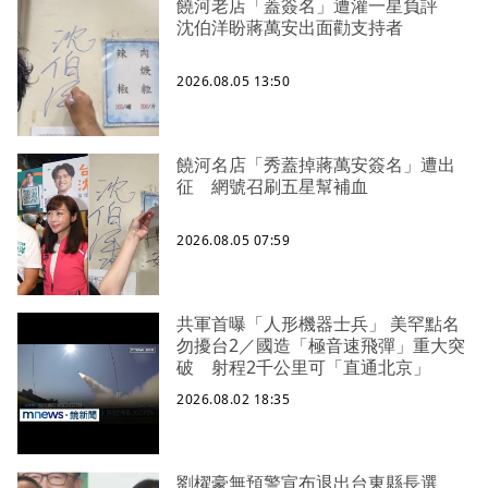
饒河老店「蓋簽名」遭灌一星負評
沈伯洋盼蔣萬安出面勸支持者
2026.08.05 13:50
饒河名店「秀蓋掉蔣萬安簽名」遭出
征 網號召刷五星幫補血
2026.08.05 07:59
共軍首曝「人形機器士兵」 美罕點名
勿擾台2／國造「極音速飛彈」重大突
破 射程2千公里可「直通北京」
2026.08.02 18:35
劉櫂豪無預警宣布退出台東縣長選