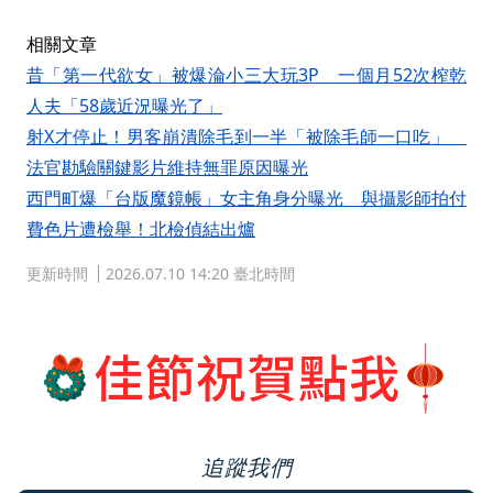
相關文章
昔「第一代欲女」被爆淪小三大玩3P 一個月52次榨乾
人夫「58歲近況曝光了」
射X才停止！男客崩潰除毛到一半「被除毛師一口吃」
法官勘驗關鍵影片維持無罪原因曝光
西門町爆「台版魔鏡帳」女主角身分曝光 與攝影師拍付
費色片遭檢舉！北檢偵結出爐
更新時間
2026.07.10 14:20 臺北時間
追蹤我們