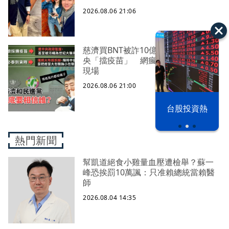
2026.08.06 21:06
慈濟買BNT被詐10億！藍營當年嗆中
央「擋疫苗」 網瘋朝聖：大型翻車
現場
2026.08.06 21:00
以色列 穹頂
台股投資熱
之下
熱門新聞
幫凱道絕食小雞量血壓遭檢舉？蘇一
峰恐挨罰10萬諷：只准賴總統當賴醫
師
2026.08.04 14:35