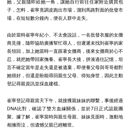
她，父親隨即給她一角，讓她自行前往住家附近購買包
子，怎料，崔寧竟調皮跑出市場，溜到馬路對面的批發市
場，在短短數分鐘內，便在人群中走失。
由於當時崔寧年紀小、不太會說話，一名批發衣服的女攤
商見撞，隨即協助廣播幫忙尋人，但遲遲未找到崔寧的家
長領回，加上她當時一直跟著女攤商，後來女攤商於心不
忍，就把她帶回家撫養。崔寧長大後，拼湊過往記憶，坦
言不確定當年是走失還是被遺棄，即便養父母與哥哥都對
她很好，但還是盼能尋回親生父母、得知身世，因此主動
登記尋親資訊並採血建檔。
崔寧登記尋親當天下午，就接獲親妹妹的聯繫，事後經過
DNA比對，確認了雙方血緣關係，並於7日正式認親團
聚。據了解，崔寧當時與親生母親、妹妹見面時，激動地
相擁而泣，但遺憾父親已經離世。