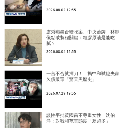
2026.08.02 12:55
盧秀燕轟台糖吃案、中央蓋牌 林靜
儀點破製程關鍵：粗膠原油是能吃
膩？
2026.08.04 15:55
一言不合就揮刀！ 揭中和弒媳夫家
欠債販毒「驚天黑歷史」
2026.07.29 19:55
談性平批黃國昌不尊重女性 沈伯
洋：對我和范雲態度「差超多」