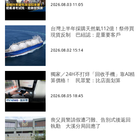
2026.08.03 11:05
台灣上半年採購天然氣112億！祭停買
現貨反制 巴紐認：是重要客戶
2026.08.02 15:14
獨家／24H不打烊「回收手機」靠AI精
算價格！ 民眾驚：比店面划算
2026.08.05 18:45
喪父員警請假遭刁難、告別式後返回
執勤 大溪分局回應了