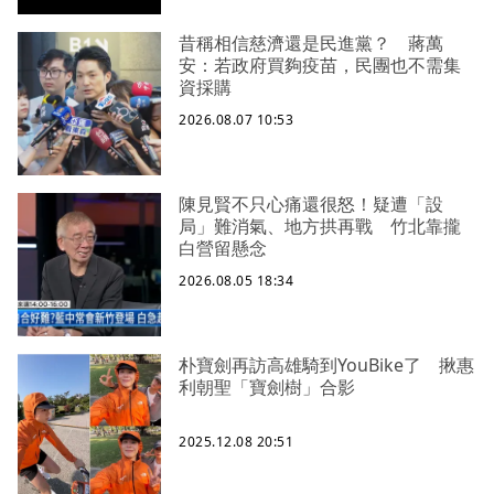
昔稱相信慈濟還是民進黨？ 蔣萬
安：若政府買夠疫苗，民團也不需集
資採購
2026.08.07 10:53
陳見賢不只心痛還很怒！疑遭「設
局」難消氣、地方拱再戰 竹北靠攏
白營留懸念
2026.08.05 18:34
朴寶劍再訪高雄騎到YouBike了 揪惠
利朝聖「寶劍樹」合影
2025.12.08 20:51