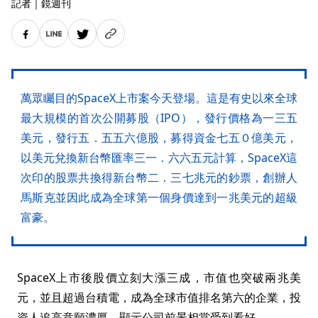
記者
｜
鏡週刊
萬眾矚目的SpaceX上市案今天登場。這是有史以來全球
最大規模的首次公開募股（IPO），發行價格為一三五
美元，發行五．五五六億股，募得資金七五０億美元，
以美元兌換新台幣匯率三一．六六五元計算，SpaceX這
次印的股票共換得新台幣二．三七兆元的鈔票，創辦人
馬斯克並因此成為全球第一個身價達到一兆美元的超級
富豪。
SpaceX上市後股價立刻大漲三成，市值也突破兩兆美
元，並且超過台積電，成為全球市值排名第六的企業，投
資人追高意願濃厚，顯示公司前景相當受到看好。