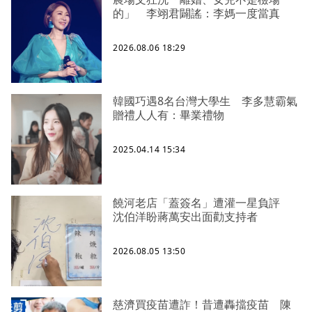
的」 李翊君闢謠：李媽一度當真
2026.08.06 18:29
韓國巧遇8名台灣大學生 李多慧霸氣
贈禮人人有：畢業禮物
2025.04.14 15:34
饒河老店「蓋簽名」遭灌一星負評
沈伯洋盼蔣萬安出面勸支持者
2026.08.05 13:50
慈濟買疫苗遭詐！昔遭轟擋疫苗 陳