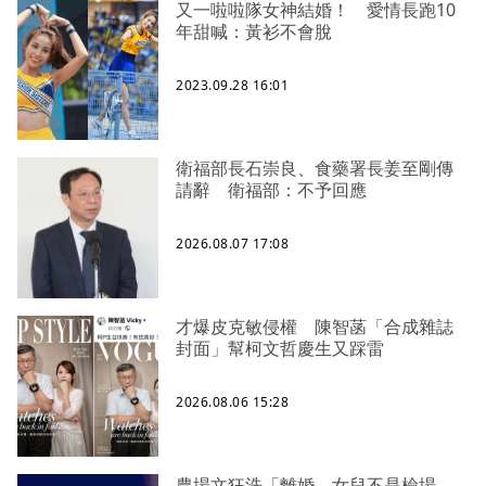
又一啦啦隊女神結婚！ 愛情長跑10
年甜喊：黃衫不會脫
2023.09.28 16:01
衛福部長石崇良、食藥署長姜至剛傳
請辭 衛福部：不予回應
2026.08.07 17:08
才爆皮克敏侵權 陳智菡「合成雜誌
封面」幫柯文哲慶生又踩雷
2026.08.06 15:28
農場文狂洗「離婚、女兒不是檢場