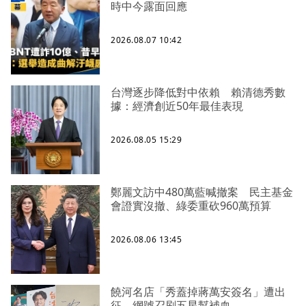
時中今露面回應
2026.08.07 10:42
台灣逐步降低對中依賴 賴清德秀數
據：經濟創近50年最佳表現
2026.08.05 15:29
鄭麗文訪中480萬藍喊撤案 民主基金
會證實沒撤、綠委重砍960萬預算
2026.08.06 13:45
饒河名店「秀蓋掉蔣萬安簽名」遭出
征 網號召刷五星幫補血