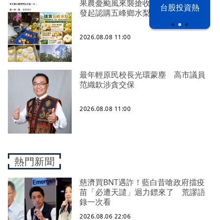
果農憂颱風來襲搶收救生計 徐欣瑩
漢光42演習
台股投資熱
發起認購五峰鄉水梨行動
2026.08.08 11:00
最年輕原民校長光環蒙塵 高市議員
范織欽涉貪交保
2026.08.08 11:00
熱門新聞
慈濟買BNT遇詐！藍白昔嗆政府擋疫
苗「必遭天譴」迴力鏢來了 荒謬語
錄一次看
2026.08.06 22:06