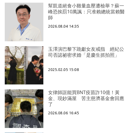
幫凱道絕食小雞量血壓遭檢舉？蘇一
峰恐挨罰10萬諷：只准賴總統當賴醫
師
2026.08.04 14:35
玉澤演巴黎下跪獻女友戒指 經紀公
司否認祕密求婚「是慶生抓拍照」
2025.02.05 15:08
女律師誆能買BNT疫苗詐10億！黃
金、現鈔滿屋 苦主慈濟基金會回應
了
2026.08.06 16:45