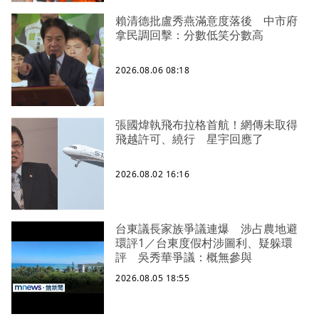
賴清德批盧秀燕滿意度落後 中市府
拿民調回擊：分數低笑分數高
2026.08.06 08:18
張國煒執飛布拉格首航！網傳未取得
飛越許可、繞行 星宇回應了
2026.08.02 16:16
台東議長家族爭議連爆 涉占農地避
環評1／台東度假村涉圖利、疑躲環
評 吳秀華爭議：概無參與
2026.08.05 18:55