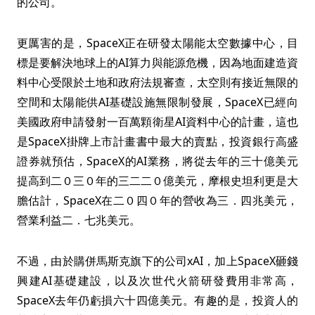
的公司。
更厲害的是，SpaceX正在研發太陽能太空數據中心，目
標是要解決地球上的AI算力與能源危機，因為地面建造資
料中心受限於土地和政府法規審查，太空則有接近無限的
空間和太陽能供AI基礎設施無限制發展，SpaceX已經向
美國政府申請發射一百萬顆衛星AI資料中心的計畫，這也
是SpaceX掛牌上市計畫書中最大的賣點，投資銀行高盛
證券就預估，SpaceX的AI業務，將從去年的三十億美元
提高到二０三０年的三二二０億美元，摩根史坦利更是大
膽估計，SpaceX在二０四０年的營收為三．四兆美元，
營業利益二．七兆美元。
不過，由於購併馬斯克旗下的公司xAI，加上SpaceX砸錢
興建AI基礎建設，以及次世代火箭研發費用非常高，
SpaceX去年仍虧損六十四億美元。有趣的是，投資人的