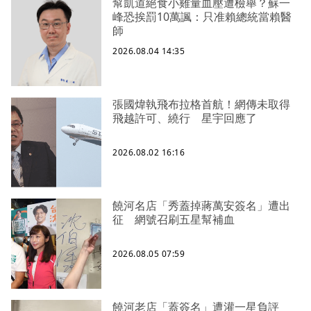
幫凱道絕食小雞量血壓遭檢舉？蘇一
峰恐挨罰10萬諷：只准賴總統當賴醫
師
2026.08.04 14:35
張國煒執飛布拉格首航！網傳未取得
飛越許可、繞行 星宇回應了
2026.08.02 16:16
饒河名店「秀蓋掉蔣萬安簽名」遭出
征 網號召刷五星幫補血
2026.08.05 07:59
饒河老店「蓋簽名」遭灌一星負評