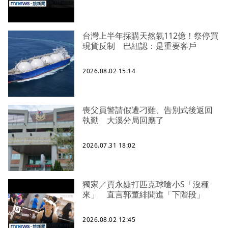
台灣上半年採購天然氣112億！祭停買
現貨反制 巴紐認：是重要客戶
2026.08.02 15:14
喪父員警請假遭刁難、告別式後返回
執勤 大溪分局回應了
2026.07.31 18:02
獨家／賈永婕打匹克球嗆小S「沒種
來」 直言郭董緋聞進「下階段」
2026.08.02 12:45