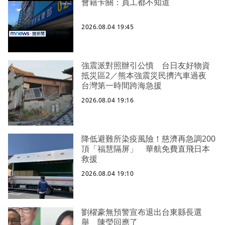
會籍卡關：員工都不知道
2026.08.04 19:45
強震派對照辦引公憤 台日友好物資
抵災區2／熊本強震災民擠汽車過夜
台灣第一時間跨海急援
2026.08.04 19:16
降低避難所染疫風險！慈濟再急調200
頂「福慧隔屏」 華航免費直飛日本
救援
2026.08.04 19:10
劉櫂豪無預警宣布退出台東縣長選
舉 陳瑩回應了