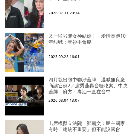
2026.07.31 20:34
又一啦啦隊女神結婚！ 愛情長跑10
年甜喊：黃衫不會脫
2023.09.28 16:01
四月就出包中聯涉蓋牌 邁喊無良廠
商讓它倒2／盧秀燕轟台糖吃案、中央
蓋牌 府方：毒油一直在台中
2026.08.04 13:07
出席模擬立法院 鄭麗文：民主國家
有時「總統不重要」但不能沒國會