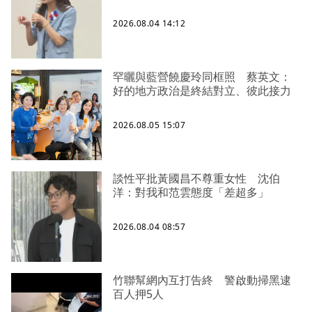
2026.08.04 14:12
罕曬與藍營饒慶玲同框照 蔡英文：
好的地方政治是終結對立、彼此接力
2026.08.05 15:07
談性平批黃國昌不尊重女性 沈伯
洋：對我和范雲態度「差超多」
2026.08.04 08:57
竹聯幫網內互打告終 警啟動掃黑逮
百人押5人