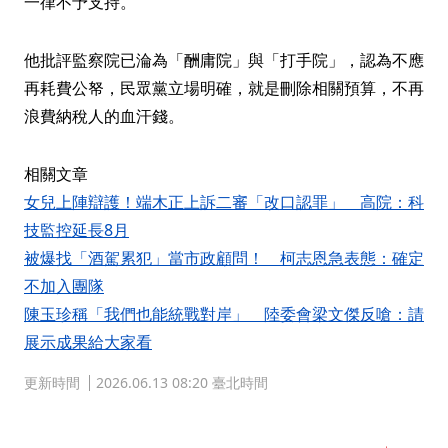
一律不予支持。
他批評監察院已淪為「酬庸院」與「打手院」，認為不應
再耗費公帑，民眾黨立場明確，就是刪除相關預算，不再
浪費納稅人的血汗錢。
相關文章
女兒上陣辯護！端木正上訴二審「改口認罪」 高院：科
技監控延長8月
被爆找「酒駕累犯」當市政顧問！ 柯志恩急表態：確定
不加入團隊
陳玉珍稱「我們也能統戰對岸」 陸委會梁文傑反嗆：請
展示成果給大家看
更新時間
2026.06.13 08:20 臺北時間