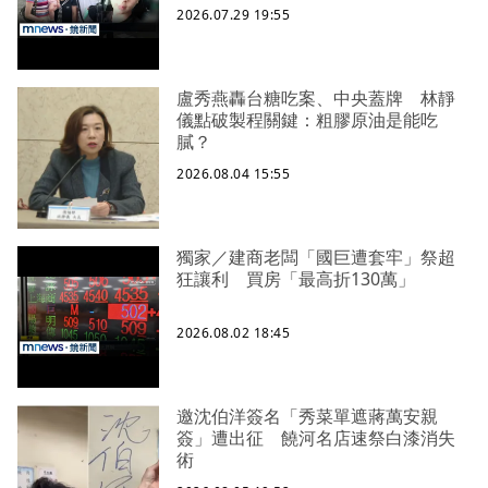
2026.07.29 19:55
盧秀燕轟台糖吃案、中央蓋牌 林靜
儀點破製程關鍵：粗膠原油是能吃
膩？
2026.08.04 15:55
獨家／建商老闆「國巨遭套牢」祭超
狂讓利 買房「最高折130萬」
2026.08.02 18:45
邀沈伯洋簽名「秀菜單遮蔣萬安親
簽」遭出征 饒河名店速祭白漆消失
術