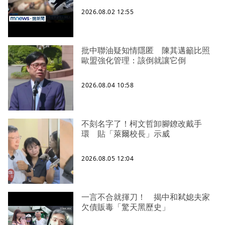
2026.08.02 12:55
批中聯油疑知情隱匿 陳其邁籲比照
歐盟強化管理：該倒就讓它倒
2026.08.04 10:58
不刻名字了！柯文哲卸腳鐐改戴手
環 貼「萊爾校長」示威
2026.08.05 12:04
一言不合就揮刀！ 揭中和弒媳夫家
欠債販毒「驚天黑歷史」