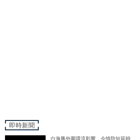
即時新聞
白海豚外圍環流影響 今慎防短延時