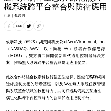
機系統跨平台整合與防衛應用
記者
｜
鏡週刊
攸泰科技（6928）與美國科技公司AeroVironment, Inc.
（NASDAQ: AVAV，以下簡稱 AV）簽署合作備忘錄
（MOU），雙方將共同開發新世代通用控制器解決方
案，推動無人系統跨平台整合與防衛應用發展。
此次合作將結合攸泰科技於強固型運算、關鍵任務聯網與
邊緣控制技術的研發基礎，以及AV在無人系統任務管理
與系統整合領域的技術能力，共同打造具備高度互通性、
模組化與跨平台控制能力的新世代通用控制平台。