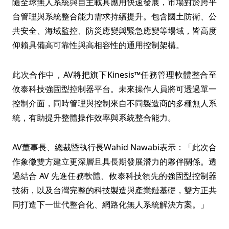
隨全球無人系統與自主載具應用快速發展，市場對於跨平
台管理與系統整合能力需求持續提升。包含國土防衛、公
共安全、海域監控、防災應變與緊急應變等場域，皆高度
仰賴具備高可靠性與高相容性的通用控制架構。
此次合作中，AV將把旗下Kinesis™任務管理軟體整合至
攸泰科技強固型控制器平台。未來操作人員將可透過單一
控制介面，同時管理與控制來自不同製造商的多種無人系
統，有助提升整體操作效率與系統整合能力。
AV董事長、總裁暨執行長Wahid Nawabi表示：「此次合
作象徵雙方建立更深層且具長期發展潛力的夥伴關係。透
過結合 AV 先進任務軟體、攸泰科技領先的強固型控制器
技術，以及台灣完整的科技製造與產業鏈基礎，雙方正共
同打造下一世代整合化、網路化無人系統解決方案。」