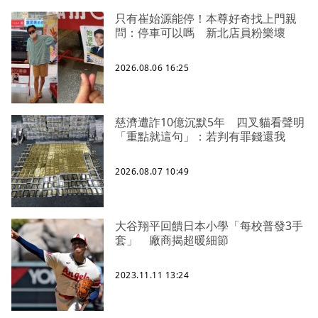
只有崔始源能停！本尊好奇找上門親
問：停車可以嗎 新北店員粉樂壞
2026.08.06 16:25
慈濟遭詐10億沉默5年 四叉貓看聲明
「重點就這句」：若判有罪錢還我
2026.08.07 10:49
大谷翔平回饋日本小學「每校普發3手
套」 廠商揭超暖細節
2023.11.11 13:24