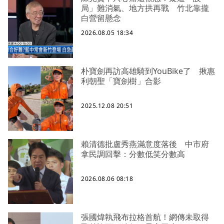
局」難消氣、地方拱再戰 竹北靠攏
白營留懸念
2026.08.05 18:34
朴寶劍再訪高雄騎到YouBike了 揪惠
利朝聖「寶劍樹」合影
2025.12.08 20:51
賴清德批盧秀燕滿意度落後 中市府
拿民調回擊：分數低笑分數高
2026.08.06 08:18
張國煒執飛布拉格首航！網傳未取得