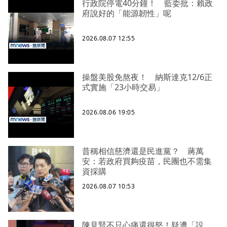
行政院停電40分鐘！ 藍委批：賴政
府說好的「能源韌性」呢
2026.08.07 12:55
操盤美股免熬夜！ 納斯達克12/6正
式實施「23小時交易」
2026.08.06 19:05
昔稱相信慈濟還是民進黨？ 蔣萬
安：若政府買夠疫苗，民團也不需集
資採購
2026.08.07 10:53
陳見賢不只心痛還很怒！疑遭「設