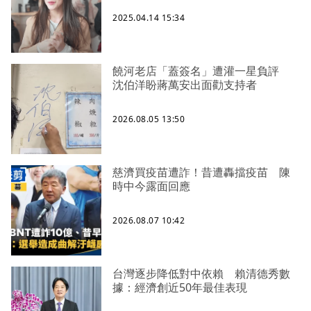
2025.04.14 15:34
饒河老店「蓋簽名」遭灌一星負評
沈伯洋盼蔣萬安出面勸支持者
2026.08.05 13:50
慈濟買疫苗遭詐！昔遭轟擋疫苗 陳
時中今露面回應
2026.08.07 10:42
台灣逐步降低對中依賴 賴清德秀數
據：經濟創近50年最佳表現