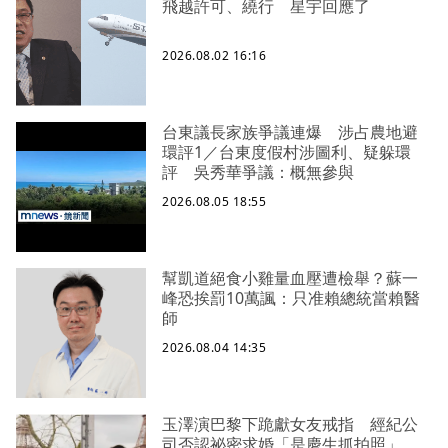
飛越許可、繞行 星宇回應了
2026.08.02 16:16
台東議長家族爭議連爆 涉占農地避
環評1／台東度假村涉圖利、疑躲環
評 吳秀華爭議：概無參與
2026.08.05 18:55
幫凱道絕食小雞量血壓遭檢舉？蘇一
峰恐挨罰10萬諷：只准賴總統當賴醫
師
2026.08.04 14:35
玉澤演巴黎下跪獻女友戒指 經紀公
司否認祕密求婚「是慶生抓拍照」