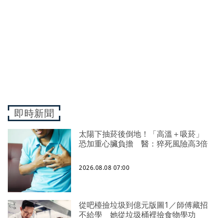
即時新聞
太陽下抽菸後倒地！「高溫＋吸菸」
恐加重心臟負擔 醫：猝死風險高3倍
2026.08.08 07:00
從吧檯撿垃圾到億元版圖1／師傅藏招
不給學 她從垃圾桶裡撿食物學功