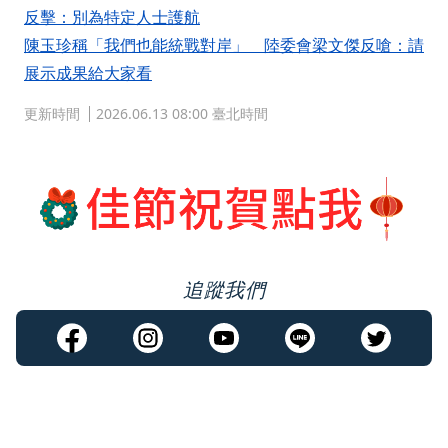
反擊：別為特定人士護航
陳玉珍稱「我們也能統戰對岸」 陸委會梁文傑反嗆：請
展示成果給大家看
更新時間
2026.06.13 08:00 臺北時間
追蹤我們