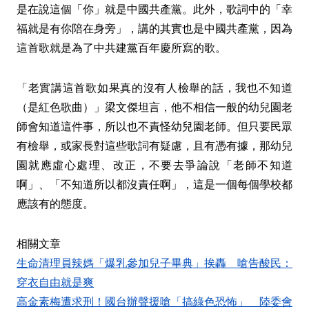
是在說這個「你」就是中國共產黨。此外，歌詞中的「幸
福就是有你陪在身旁」，講的其實也是中國共產黨，因為
這首歌就是為了中共建黨百年慶所寫的歌。
「老實講這首歌如果真的沒有人檢舉的話，我也不知道
（是紅色歌曲）」梁文傑坦言，他不相信一般的幼兒園老
師會知道這件事，所以也不責怪幼兒園老師。但只要民眾
有檢舉，或家長對這些歌詞有疑慮，且有憑有據，那幼兒
園就應虛心處理、改正，不要去爭論說「老師不知道
啊」、「不知道所以都沒責任啊」，這是一個每個學校都
應該有的態度。
相關文章
生命清理員辣媽「爆乳參加兒子畢典」挨轟 嗆告酸民：
穿衣自由就是爽
高金素梅遭求刑！國台辦聲援嗆「搞綠色恐怖」 陸委會