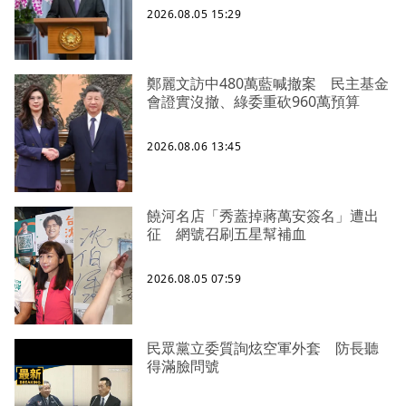
2026.08.05 15:29
鄭麗文訪中480萬藍喊撤案 民主基金
會證實沒撤、綠委重砍960萬預算
2026.08.06 13:45
饒河名店「秀蓋掉蔣萬安簽名」遭出
征 網號召刷五星幫補血
2026.08.05 07:59
民眾黨立委質詢炫空軍外套 防長聽
得滿臉問號