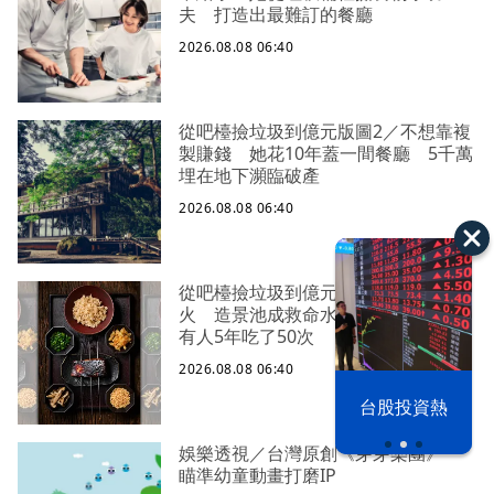
夫 打造出最難訂的餐廳
2026.08.08 06:40
從吧檯撿垃圾到億元版圖2／不想靠複
製賺錢 她花10年蓋一間餐廳 5千萬
埋在地下瀕臨破產
2026.08.08 06:40
從吧檯撿垃圾到億元版圖3／開幕就失
火 造景池成救命水 4千元一客餐
有人5年吃了50次
2026.08.08 06:40
漢光42演習
台股投資熱
娛樂透視／台灣原創《芽芽樂團》
瞄準幼童動畫打磨IP