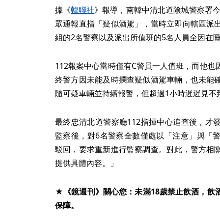
據《
韓聯社
》報導，南韓中清北道陰城警察署今年
眾通報直指「疑似酒駕」，當時立即向轄區派
組的2名警察以及派出所值班的5名人員全因在
112報案中心當時僅有C警員一人值班，而他
終警方因未能及時攔查疑似酒駕車輛，也未能
隨可疑車輛並持續報警，但超過1小時遲遲見不
最終忠清北道警察廳112指揮中心追查後，才
監察後，對6名警察全數僅處以「注意」與「
駁回，要求重新進行監察調查。對此，警方相
提供具體內容。」
★《鏡週刊》關心您：未滿18歲禁止飲酒，飲
保障。