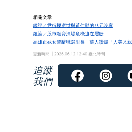
相關文章
鏡評／尹衍樑逝世與黃仁勳的兆元晚宴
鏡論／股市融資潰堤危機迫在眉睫
高雄正妹女警辭職選里長 萬人讚爆「人美又親
更新時間
2026.06.12 12:40 臺北時間
追蹤
我們