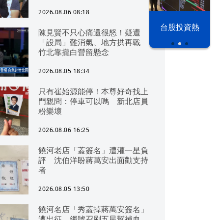
2026.08.06 08:18
漢光42演習
台股投資熱
陳見賢不只心痛還很怒！疑遭
「設局」難消氣、地方拱再戰
竹北靠攏白營留懸念
2026.08.05 18:34
只有崔始源能停！本尊好奇找上
門親問：停車可以嗎 新北店員
粉樂壞
2026.08.06 16:25
饒河老店「蓋簽名」遭灌一星負
評 沈伯洋盼蔣萬安出面勸支持
者
2026.08.05 13:50
饒河名店「秀蓋掉蔣萬安簽名」
遭出征 網號召刷五星幫補血