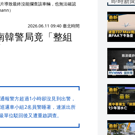
即時新
片導致最終沒能攔查該車輛，也無法確認
mann）
2026.06.11 09:40 臺北時間
南韓警局竟「整組
警
通報警方超過1小時卻沒見到出警，
巡邏車小組2名員警睡著，連派出所
級單位駁回後又遭重啟調查。