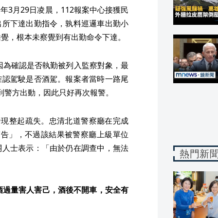
3月29日凌晨，112報案中心接獲民
出所下達出勤指令，孰料巡邏車出勤小
睡覺，根本未察覺到有出勤命令下達。
也因為確認是否執勤被列入監察對象，最
確認駕駛是否酒駕。報案者當時一路尾
到警方出動，因此只好再次報警。
發現整起疏失。忠清北道警察廳在完成
警告」，不過該結果被警察廳上級單位
關人士表示：「由於仍在調查中，無法
熱門新
酒過量害人害己，酒後不開車，安全有