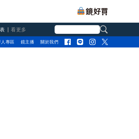
表
看更多
評人專區
鏡主播
關於我們