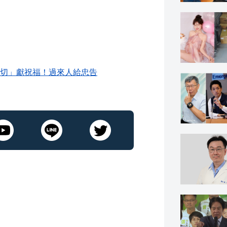
切」獻祝福！過來人給忠告