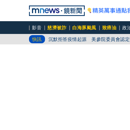
影音
慈濟被詐
白海豚颱風
致癌油
政
沉默拒答疫情起源 美參院委員會認定
快訊
律師開價200萬被嫌貴 挨告
新北泰山工安意外！ 1工人維修天車