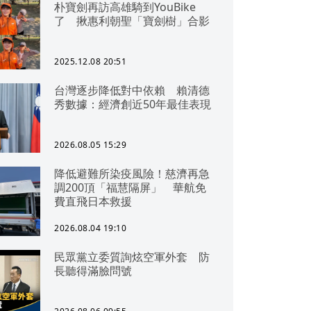
朴寶劍再訪高雄騎到YouBike
了 揪惠利朝聖「寶劍樹」合影
2025.12.08 20:51
台灣逐步降低對中依賴 賴清德
秀數據：經濟創近50年最佳表現
2026.08.05 15:29
降低避難所染疫風險！慈濟再急
調200頂「福慧隔屏」 華航免
費直飛日本救援
2026.08.04 19:10
民眾黨立委質詢炫空軍外套 防
長聽得滿臉問號