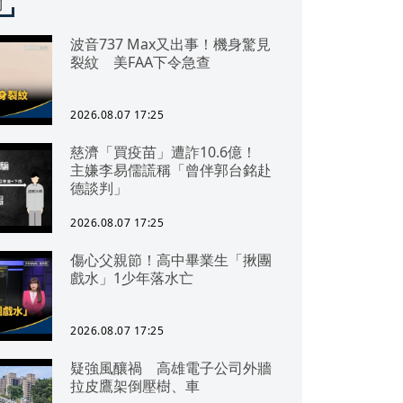
聞
波音737 Max又出事！機身驚見
裂紋 美FAA下令急查
2026.08.07 17:25
慈濟「買疫苗」遭詐10.6億！
主嫌李易儒謊稱「曾伴郭台銘赴
德談判」
2026.08.07 17:25
傷心父親節！高中畢業生「揪團
戲水」1少年落水亡
2026.08.07 17:25
疑強風釀禍 高雄電子公司外牆
拉皮鷹架倒壓樹、車