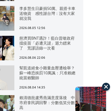
李多慧生日豪捐50萬、親搭卡車
送物資 感性謝台灣：沒有大家
就沒我
2026.08.05 12:56
慈濟買BNT遇詐！藍白昔嗆政府
擋疫苗「必遭天譴」迴力鏢來
了 荒謬語錄一次看
2026.08.06 22:06
幫凱道絕食小雞量血壓遭檢舉？
蘇一峰恐挨罰10萬諷：只准賴總
統當賴醫師
2026.08.04 14:35
賴清德批盧秀燕滿意度落後 中
市府拿民調回擊：分數低笑分數
高