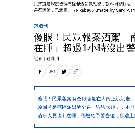
民眾凌晨深夜發現有疑似酒駕急報警，孰料員警睡成一
是否酒駕；示意圖。（Pixabay／Image by Gerd Alt
鏡週刊
傻眼！民眾報案酒駕 
在睡」超過1小時沒出
記者
｜
鏡週刊
傻眼！民眾報案有疑似酒駕在大街上趴趴走，
原因竟是轄區派出所全在「昏昏大睡」，不只
值班人員也都在睡，僅被給予警告後，卻遭上