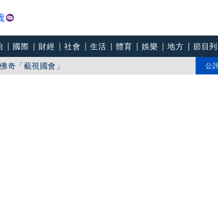
治
國際
財經
社會
生活
體育
娛樂
地方
節目列
佛奇「藐視國會」
司法黃牛詐欺獲判無罪
公
觸電命危送醫