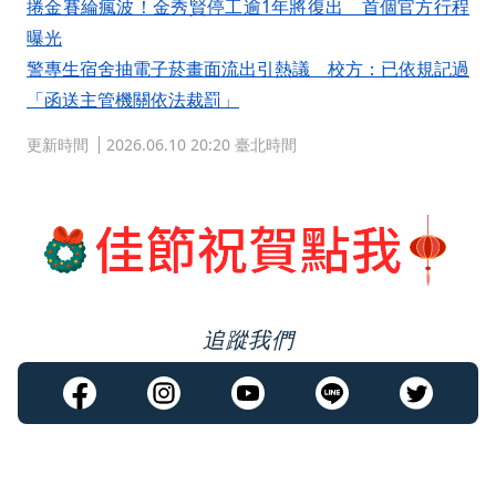
捲金賽綸瘋波！金秀賢停工逾1年將復出 首個官方行程
曝光
警專生宿舍抽電子菸畫面流出引熱議 校方：已依規記過
「函送主管機關依法裁罰」
更新時間
2026.06.10 20:20 臺北時間
追蹤我們