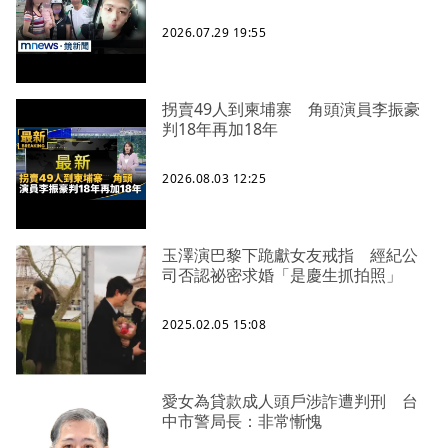
2026.07.29 19:55
拐賣49人到柬埔寨 角頭演員李振豪
判18年再加18年
2026.08.03 12:25
玉澤演巴黎下跪獻女友戒指 經紀公
司否認祕密求婚「是慶生抓拍照」
2025.02.05 15:08
愛女為貸款成人頭戶涉詐遭判刑 台
中市警局長：非常慚愧