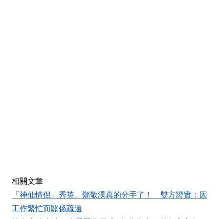
相關文章
「神仙情侶」秀英、鄭敬淏真的分手了！ 雙方證實：因
工作繁忙而關係疏遠