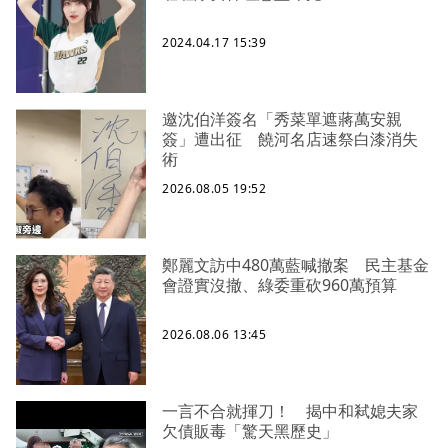
2024.04.17 15:39
邀沈伯洋簽名「秀菜單遮蔣萬安親
簽」遭出征 饒河名店速祭白漆消失
術
2026.08.05 19:52
鄭麗文訪中480萬藍喊撤案 民主基金
會證實沒撤、綠委重砍960萬預算
2026.08.06 13:45
一言不合就揮刀！ 揭中和弒媳夫家
欠債販毒「驚天黑歷史」