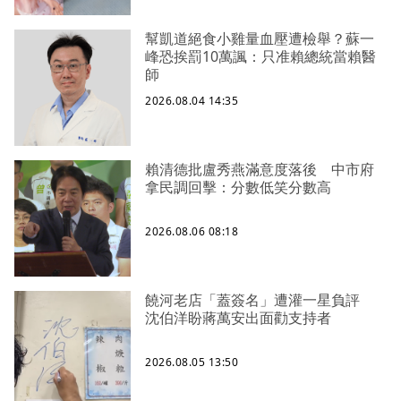
幫凱道絕食小雞量血壓遭檢舉？蘇一
峰恐挨罰10萬諷：只准賴總統當賴醫
師
2026.08.04 14:35
賴清德批盧秀燕滿意度落後 中市府
拿民調回擊：分數低笑分數高
2026.08.06 08:18
饒河老店「蓋簽名」遭灌一星負評
沈伯洋盼蔣萬安出面勸支持者
2026.08.05 13:50