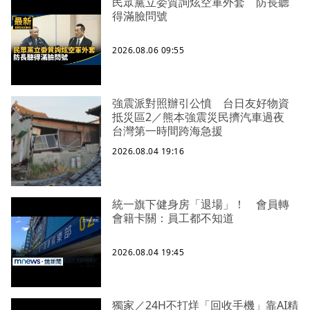
民眾黨立委質詢炫空軍外套 防長聽
得滿臉問號
2026.08.06 09:55
強震派對照辦引公憤 台日友好物資
抵災區2／熊本強震災民擠汽車過夜
台灣第一時間跨海急援
2026.08.04 19:16
統一旗下健身房「退場」！ 會員轉
會籍卡關：員工都不知道
2026.08.04 19:45
獨家／24H不打烊「回收手機」靠AI精