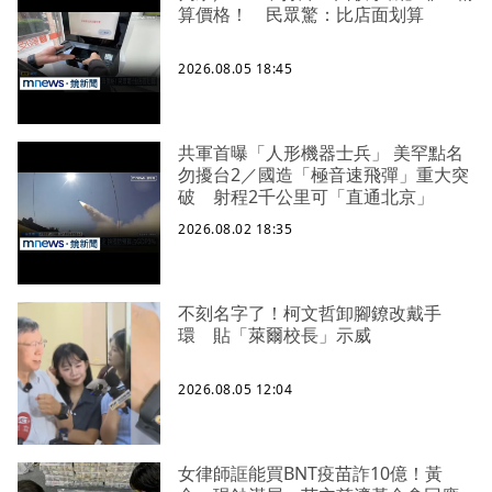
算價格！ 民眾驚：比店面划算
2026.08.05 18:45
共軍首曝「人形機器士兵」 美罕點名
勿擾台2／國造「極音速飛彈」重大突
破 射程2千公里可「直通北京」
2026.08.02 18:35
不刻名字了！柯文哲卸腳鐐改戴手
環 貼「萊爾校長」示威
2026.08.05 12:04
女律師誆能買BNT疫苗詐10億！黃