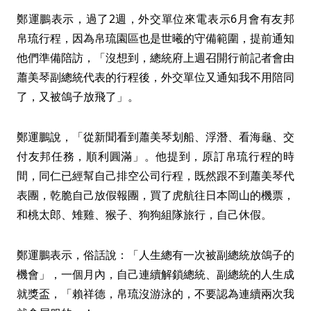
鄭運鵬表示，過了2週，外交單位來電表示6月會有友邦
帛琉行程，因為帛琉園區也是世曦的守備範圍，提前通知
他們準備陪訪，「沒想到，總統府上週召開行前記者會由
蕭美琴副總統代表的行程後，外交單位又通知我不用陪同
了，又被鴿子放飛了」。
鄭運鵬說，「從新聞看到蕭美琴划船、浮潛、看海龜、交
付友邦任務，順利圓滿」。他提到，原訂帛琉行程的時
間，同仁已經幫自己排空公司行程，既然跟不到蕭美琴代
表團，乾脆自己放假報團，買了虎航往日本岡山的機票，
和桃太郎、雉雞、猴子、狗狗組隊旅行，自己休假。
鄭運鵬表示，俗話說：「人生總有一次被副總統放鴿子的
機會」，一個月內，自己連續解鎖總統、副總統的人生成
就獎盃，「賴祥德，帛琉沒游泳的，不要認為連續兩次我