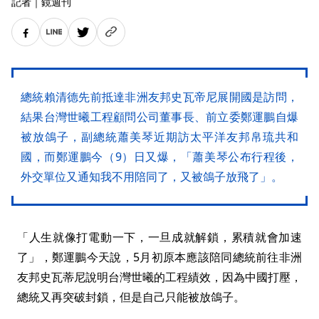
記者
｜
鏡週刊
總統賴清德先前抵達非洲友邦史瓦帝尼展開國是訪問，
結果台灣世曦工程顧問公司董事長、前立委鄭運鵬自爆
被放鴿子，副總統蕭美琴近期訪太平洋友邦帛琉共和
國，而鄭運鵬今（9）日又爆，「蕭美琴公布行程後，
外交單位又通知我不用陪同了，又被鴿子放飛了」。
「人生就像打電動一下，一旦成就解鎖，累積就會加速
了」，鄭運鵬今天說，5月初原本應該陪同總統前往非洲
友邦史瓦蒂尼說明台灣世曦的工程績效，因為中國打壓，
總統又再突破封鎖，但是自己只能被放鴿子。