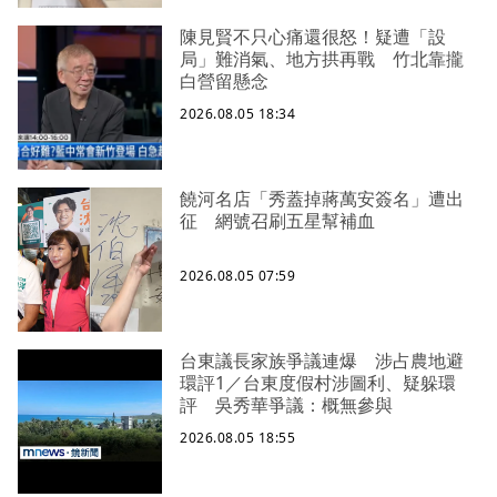
陳見賢不只心痛還很怒！疑遭「設
局」難消氣、地方拱再戰 竹北靠攏
白營留懸念
2026.08.05 18:34
饒河名店「秀蓋掉蔣萬安簽名」遭出
征 網號召刷五星幫補血
2026.08.05 07:59
台東議長家族爭議連爆 涉占農地避
環評1／台東度假村涉圖利、疑躲環
評 吳秀華爭議：概無參與
2026.08.05 18:55