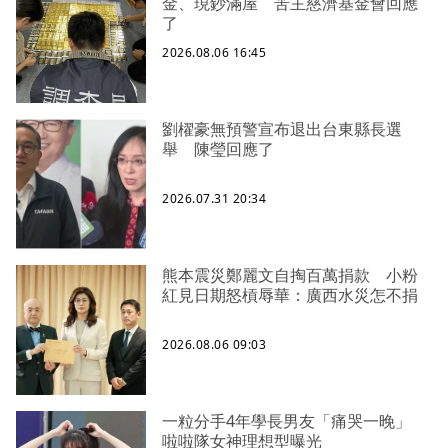
金、現鈔滿屋 苦主慈濟基金會回應
了
2026.08.06 16:45
劉櫂豪無預警宣布退出台東縣長選
舉 陳瑩回應了
2026.07.31 20:34
熊本震災鄭麗文自掏百萬捐款 小粉
紅見日期怒槓辱華：廣西水災怎不捐
2026.08.06 09:03
一粒分手4年學長男友「痛哭一晚」
啦啦隊女神理想型曝光