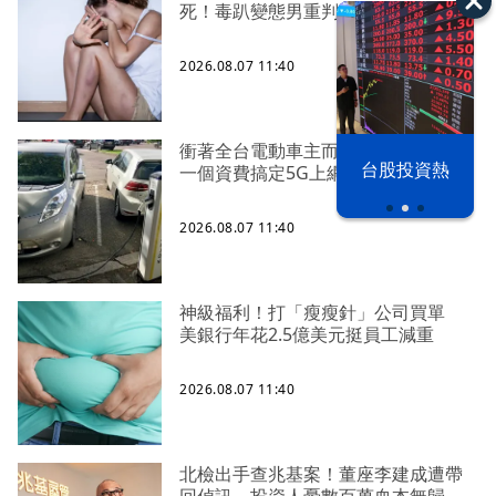
死！毒趴變態男重判14年6月
2026.08.07 11:40
衝著全台電動車主而來 台灣大首推
以色列 穹頂
台股投資熱
一個資費搞定5G上網與愛車充電
之下
2026.08.07 11:40
神級福利！打「瘦瘦針」公司買單
美銀行年花2.5億美元挺員工減重
2026.08.07 11:40
北檢出手查兆基案！董座李建成遭帶
回偵訊 投資人憂數百萬血本無歸