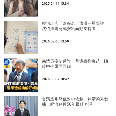
2025.04.14 15:34
饒河老店「蓋簽名」遭灌一星負評
沈伯洋盼蔣萬安出面勸支持者
2026.08.05 13:50
慈濟買疫苗遭詐！昔遭轟擋疫苗 陳
時中今露面回應
2026.08.07 10:42
台灣逐步降低對中依賴 賴清德秀數
據：經濟創近50年最佳表現