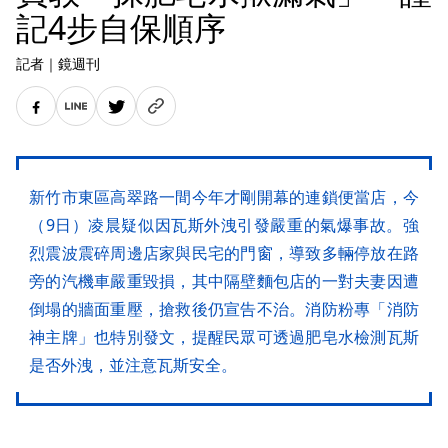
記4步自保順序
記者
｜
鏡週刊
新竹市東區高翠路一間今年才剛開幕的連鎖便當店，今
（9日）凌晨疑似因瓦斯外洩引發嚴重的氣爆事故。強
烈震波震碎周邊店家與民宅的門窗，導致多輛停放在路
旁的汽機車嚴重毀損，其中隔壁麵包店的一對夫妻因遭
倒塌的牆面重壓，搶救後仍宣告不治。消防粉專「消防
神主牌」也特別發文，提醒民眾可透過肥皂水檢測瓦斯
是否外洩，並注意瓦斯安全。