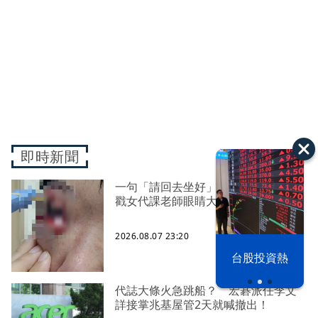
即時新聞
一句「請回去坐好」 特教生持斷掃把
戳女代課老師眼睛大失血近失明
2026.08.07 23:20
漢光42演習
台股投資熱
代誌大條火急跳船？ 宏碁派任李文
詳接掌兆基屋管2天就喊撤出！