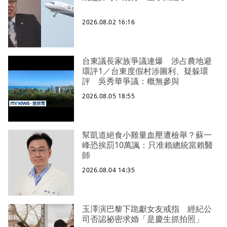
2026.08.02 16:16
台東議長家族爭議連爆 涉占農地避
環評1／台東度假村涉圖利、疑躲環
評 吳秀華爭議：概無參與
2026.08.05 18:55
幫凱道絕食小雞量血壓遭檢舉？蘇一
峰恐挨罰10萬諷：只准賴總統當賴醫
師
2026.08.04 14:35
玉澤演巴黎下跪獻女友戒指 經紀公
司否認祕密求婚「是慶生抓拍照」