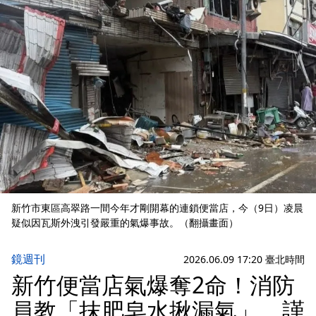
新竹市東區高翠路一間今年才剛開幕的連鎖便當店，今（9日）凌晨
疑似因瓦斯外洩引發嚴重的氣爆事故。（翻攝畫面）
鏡週刊
2026.06.09 17:20 臺北時間
新竹便當店氣爆奪2命！消防
員教「抹肥皂水揪漏氣」 謹