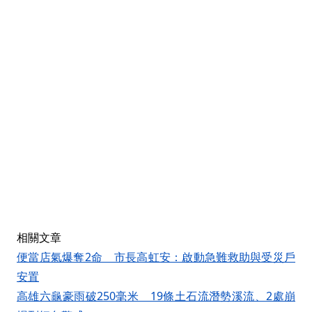
相關文章
便當店氣爆奪2命 市長高虹安：啟動急難救助與受災戶
安置
高雄六龜豪雨破250毫米 19條土石流潛勢溪流、2處崩