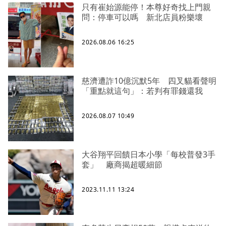
只有崔始源能停！本尊好奇找上門親
問：停車可以嗎 新北店員粉樂壞
2026.08.06 16:25
慈濟遭詐10億沉默5年 四叉貓看聲明
「重點就這句」：若判有罪錢還我
2026.08.07 10:49
大谷翔平回饋日本小學「每校普發3手
套」 廠商揭超暖細節
2023.11.11 13:24