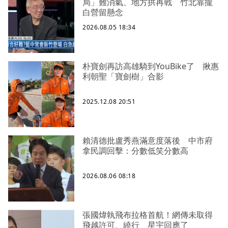
局」難消氣、地方拱再戰 竹北靠攏
白營留懸念
2026.08.05 18:34
朴寶劍再訪高雄騎到YouBike了 揪惠
利朝聖「寶劍樹」合影
2025.12.08 20:51
賴清德批盧秀燕滿意度落後 中市府
拿民調回擊：分數低笑分數高
2026.08.06 08:18
張國煒執飛布拉格首航！網傳未取得
飛越許可、繞行 星宇回應了