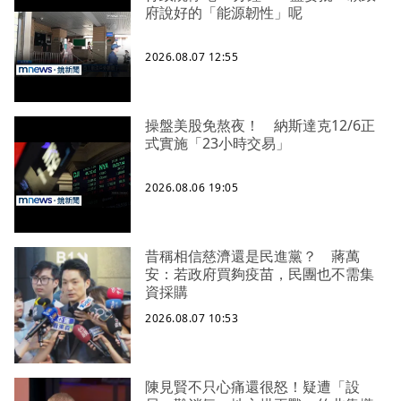
府說好的「能源韌性」呢
2026.08.07 12:55
操盤美股免熬夜！ 納斯達克12/6正
式實施「23小時交易」
2026.08.06 19:05
昔稱相信慈濟還是民進黨？ 蔣萬
安：若政府買夠疫苗，民團也不需集
資採購
2026.08.07 10:53
陳見賢不只心痛還很怒！疑遭「設