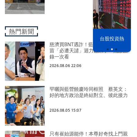
熱門新聞
漢光42演習
台股投資熱
慈濟買BNT遇詐！藍白昔嗆政府擋疫
苗「必遭天譴」迴力鏢來了 荒謬語
錄一次看
2026.08.06 22:06
罕曬與藍營饒慶玲同框照 蔡英文：
好的地方政治是終結對立、彼此接力
2026.08.05 15:07
只有崔始源能停！本尊好奇找上門親