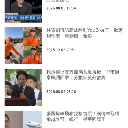
2026.08.05 18:34
朴寶劍再訪高雄騎到YouBike了 揪惠
利朝聖「寶劍樹」合影
2025.12.08 20:51
賴清德批盧秀燕滿意度落後 中市府
拿民調回擊：分數低笑分數高
2026.08.06 08:18
張國煒執飛布拉格首航！網傳未取得
飛越許可、繞行 星宇回應了