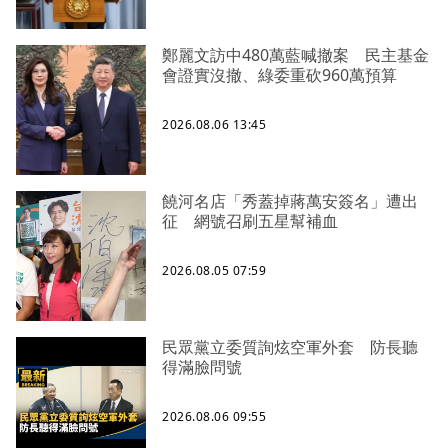
鄭麗文訪中480萬藍喊撤案 民主基金
會證實沒撤、綠委重砍960萬預算
2026.08.06 13:45
饒河名店「秀蓋掉蔣萬安簽名」遭出
征 網號召刷五星幫補血
2026.08.05 07:59
民眾黨立委質詢炫空軍外套 防長聽
得滿臉問號
2026.08.06 09:55