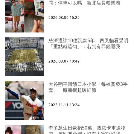
問：停車可以嗎 新北店員粉樂壞
2026.08.06 16:25
慈濟遭詐10億沉默5年 四叉貓看聲明
「重點就這句」：若判有罪錢還我
2026.08.07 10:49
大谷翔平回饋日本小學「每校普發3手
套」 廠商揭超暖細節
2023.11.11 13:24
李多慧生日豪捐50萬、親搭卡車送物
資 感性謝台灣：沒有大家就沒我