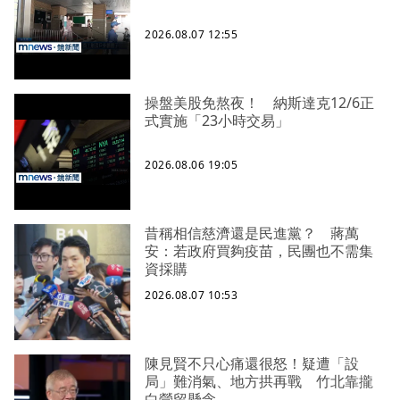
2026.08.07 12:55
操盤美股免熬夜！ 納斯達克12/6正
式實施「23小時交易」
2026.08.06 19:05
昔稱相信慈濟還是民進黨？ 蔣萬
安：若政府買夠疫苗，民團也不需集
資採購
2026.08.07 10:53
陳見賢不只心痛還很怒！疑遭「設
局」難消氣、地方拱再戰 竹北靠攏
白營留懸念