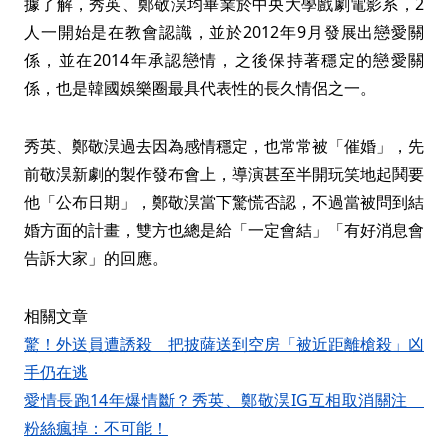
據了解，秀英、鄭敬淏均畢業於中央大學戲劇電影系，2
人一開始是在教會認識，並於2012年9月發展出戀愛關
係，並在2014年承認戀情，之後保持著穩定的戀愛關
係，也是韓國娛樂圈最具代表性的長久情侶之一。
秀英、鄭敬淏過去因為感情穩定，也常常被「催婚」，先
前敬淏新劇的製作發布會上，導演甚至半開玩笑地起鬨要
他「公布日期」，鄭敬淏當下驚慌否認，不過當被問到結
婚方面的計畫，雙方也總是給「一定會結」「有好消息會
告訴大家」的回應。
相關文章
驚！外送員遭誘殺 把披薩送到空房「被近距離槍殺」凶
手仍在逃
愛情長跑14年爆情斷？秀英、鄭敬淏IG互相取消關注
粉絲瘋掉：不可能！