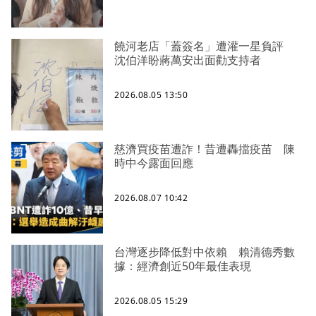
饒河老店「蓋簽名」遭灌一星負評
沈伯洋盼蔣萬安出面勸支持者
2026.08.05 13:50
慈濟買疫苗遭詐！昔遭轟擋疫苗 陳
時中今露面回應
2026.08.07 10:42
台灣逐步降低對中依賴 賴清德秀數
據：經濟創近50年最佳表現
2026.08.05 15:29