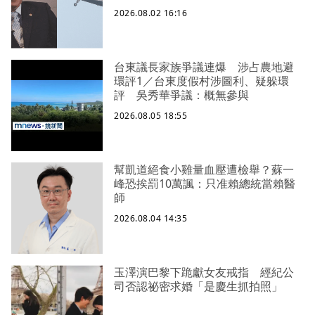
2026.08.02 16:16
台東議長家族爭議連爆 涉占農地避
環評1／台東度假村涉圖利、疑躲環
評 吳秀華爭議：概無參與
2026.08.05 18:55
幫凱道絕食小雞量血壓遭檢舉？蘇一
峰恐挨罰10萬諷：只准賴總統當賴醫
師
2026.08.04 14:35
玉澤演巴黎下跪獻女友戒指 經紀公
司否認祕密求婚「是慶生抓拍照」