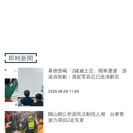
即時新聞
幕僚曾喝「2罐威士忌」開車遭逮 游
淑貞致歉：酒駕零容忍已批准辭呈
2026.08.08 11:40
關山鄉公所原民活動現人潮 台東警
接力尋回2走失童