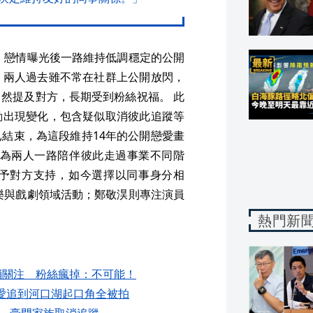
往，戀情曝光後一路維持低調穩定的公開
。兩人過去雖不常在社群上公開放閃，
然提及對方，長期受到粉絲祝福。 此
動出現變化，包含疑似取消彼此追蹤等
結束，為這段維持14年的公開戀愛畫
認為兩人一路陪伴彼此走過事業不同階
予對方支持，如今選擇以同事身分相
樂與戲劇領域活動；鄭敬淏則專注演員
熱門新
消關注 粉絲瘋掉：不可能！
愛追到河口湖起口角全被拍