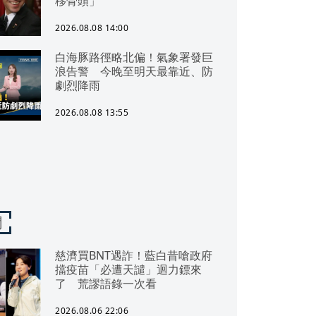
移骨頭」
2026.08.08 14:00
白海豚路徑略北偏！氣象署發巨
浪告警 今晚至明天最靠近、防
劇烈降雨
2026.08.08 13:55
聞
慈濟買BNT遇詐！藍白昔嗆政府
擋疫苗「必遭天譴」迴力鏢來
了 荒謬語錄一次看
2026.08.06 22:06