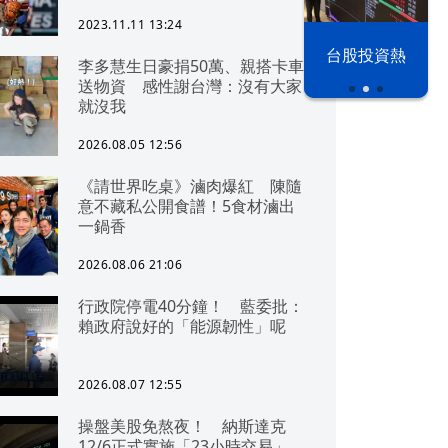
2023.11.11 13:24
漢光42演習
台股投資熱
李多慧生日豪捐50萬、親搭卡車
送物資 感性謝台灣：沒有大家
就沒我
2026.08.05 12:56
《請世界吃桌》滷肉爆紅 陳隨
意不藏私公開食譜！5食材滷出
一鍋香
2026.08.06 21:06
行政院停電40分鐘！ 藍委批：
賴政府說好的「能源韌性」呢
2026.08.07 12:55
操盤美股免熬夜！ 納斯達克
12/6正式實施「23小時交易」