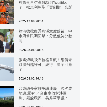
朴寶劍再訪高雄騎到YouBike
了 揪惠利朝聖「寶劍樹」合影
2025.12.08 20:51
賴清德批盧秀燕滿意度落後 中
市府拿民調回擊：分數低笑分數
高
2026.08.06 08:18
張國煒執飛布拉格首航！網傳未
取得飛越許可、繞行 星宇回應
了
2026.08.02 16:16
台東議長家族爭議連爆 涉占農
地避環評1／台東度假村涉圖
利、疑躲環評 吳秀華爭議：概
無參與