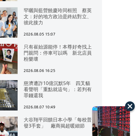
罕曬與藍營饒慶玲同框照 蔡英
文：好的地方政治是終結對立、
彼此接力
2026.08.05 15:07
只有崔始源能停！本尊好奇找上
門親問：停車可以嗎 新北店員
粉樂壞
2026.08.06 16:25
慈濟遭詐10億沉默5年 四叉貓
看聲明「重點就這句」：若判有
罪錢還我
2026.08.07 10:49
大谷翔平回饋日本小學「每校普
發3手套」 廠商揭超暖細節