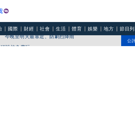
治
國際
財經
社會
生活
體育
娛樂
地方
節目列
 今晚至明天最靠近、防劇烈降雨
0項設施免費玩
公
傷、航班大亂」1／凌晨被「白海豚」叫醒 颱風外圍