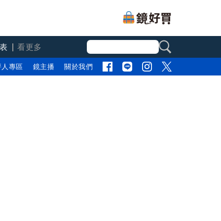
表
看更多
評人專區
鏡主播
關於我們