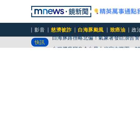
影音
慈濟被詐
白海豚颱風
致癌油
政
白海豚路徑略北偏！氣象署發巨浪告警
快訊
台鐵機廠變身全台最大半室內樂園 3
白海豚今明風雨最劇 橫掃沖繩「釀7
環流雨彈、閃電炸台中