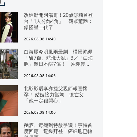
聞
改姓斷開阿湯哥！20歲舒莉首登
台「1人分飾4角」 觀眾驚艷：
錯怪星二代了
2026.08.08 14:40
白海豚今明風雨最劇 橫掃沖繩
「釀7傷、航班大亂」3／「白海
豚」襲日本釀7傷！ 沖繩停電
交通亂 鹿兒島建築毀
2026.08.08 14:06
北影影后李亦捷父親節報喜懷
孕！ 姑嫂接力當媽 憶亡父
「他一定很開心」
2026.08.08 14:00
酗酒、毒癮到特赦爭議！亨特首
度回應 驚爆拜登「癌細胞已轉