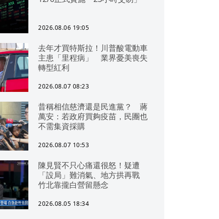
2026.08.06 19:05
去年才買特斯拉！川普酸電動車
主患「里程病」 業界憂美喪失
轉型紅利
2026.08.07 08:23
昔稱相信慈濟還是民進黨？ 蔣
萬安：若政府買夠疫苗，民團也
不需集資採購
2026.08.07 10:53
陳見賢不只心痛還很怒！疑遭
「設局」難消氣、地方拱再戰
竹北靠攏白營留懸念
2026.08.05 18:34