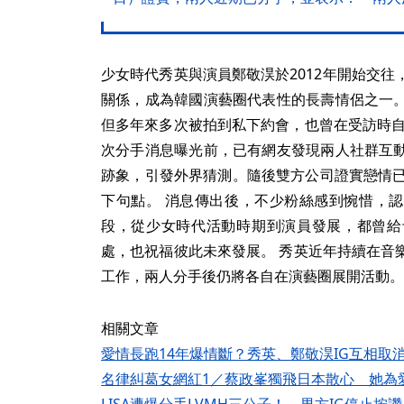
少女時代秀英與演員鄭敬淏於2012年開始交
關係，成為韓國演藝圈代表性的長壽情侶之一
但多年來多次被拍到私下約會，也曾在受訪時自
次分手消息曝光前，已有網友發現兩人社群互
跡象，引發外界猜測。隨後雙方公司證實戀情已
下句點。 消息傳出後，不少粉絲感到惋惜，
段，從少女時代活動時期到演員發展，都曾給
處，也祝福彼此未來發展。 秀英近年持續在音
工作，兩人分手後仍將各自在演藝圈展開活動。
相關文章
愛情長跑14年爆情斷？秀英、鄭敬淏IG互相取
名律糾葛女網紅1／蔡政峯獨飛日本散心 她為