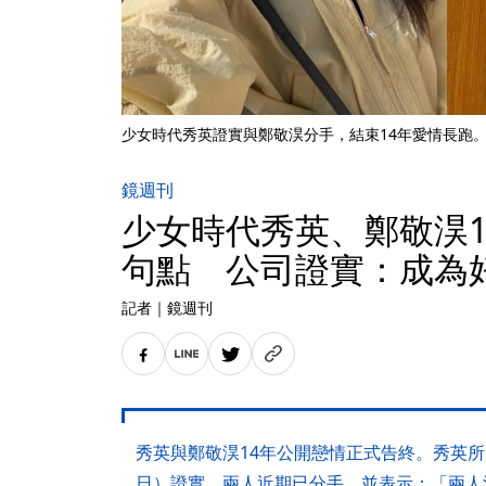
少女時代秀英證實與鄭敬淏分手，結束14年愛情長跑。
鏡週刊
少女時代秀英、鄭敬淏1
句點 公司證實：成為
記者
｜
鏡週刊
秀英與鄭敬淏14年公開戀情正式告終。秀英所屬公司S
日）證實，兩人近期已分手，並表示：「兩人