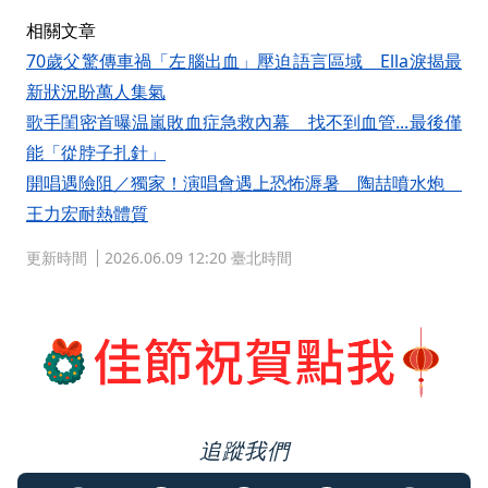
相關文章
70歲父驚傳車禍「左腦出血」壓迫語言區域 Ella淚揭最
新狀況盼萬人集氣
歌手閨密首曝温嵐敗血症急救內幕 找不到血管...最後僅
能「從脖子扎針」
開唱遇險阻／獨家！演唱會遇上恐怖溽暑 陶喆噴水炮
王力宏耐熱體質
更新時間
2026.06.09 12:20 臺北時間
追蹤我們