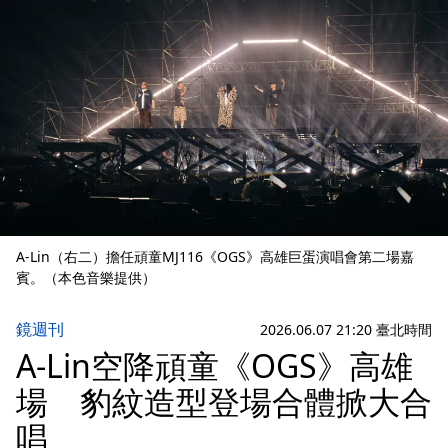
A-Lin（右二）擔任頑童MJ116《OGS》高雄巨蛋演唱會第二場嘉
賓。（本色音樂提供）
鏡週刊
2026.06.07 21:20 臺北時間
A-Lin空降頑童《OGS》高雄
場 豹紋造型登場合體掀大合
唱