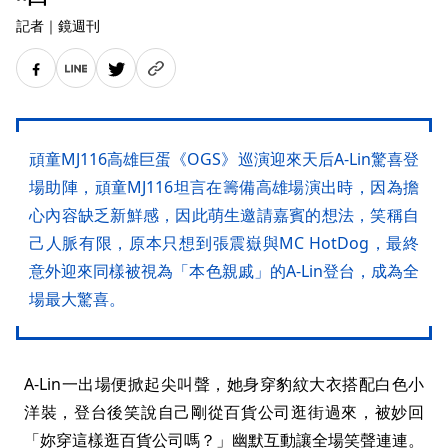
記者
｜
鏡週刊
頑童MJ116高雄巨蛋《OGS》巡演迎來天后A-Lin驚喜登
場助陣，頑童MJ116坦言在籌備高雄場演出時，因為擔
心內容缺乏新鮮感，因此萌生邀請嘉賓的想法，笑稱自
己人脈有限，原本只想到張震嶽與MC HotDog，最終
意外迎來同樣被視為「本色親戚」的A-Lin登台，成為全
場最大驚喜。
A-Lin一出場便掀起尖叫聲，她身穿豹紋大衣搭配白色小
洋裝，登台後笑說自己剛從百貨公司逛街過來，被妙回
「妳穿這樣逛百貨公司嗎？」幽默互動讓全場笑聲連連。