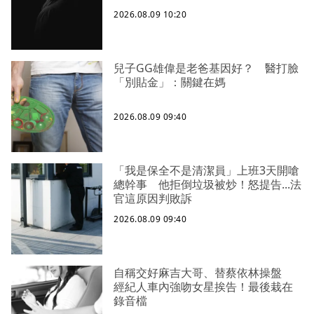
2026.08.09 10:20
兒子GG雄偉是老爸基因好？ 醫打臉
「別貼金」：關鍵在媽
2026.08.09 09:40
「我是保全不是清潔員」上班3天開嗆
總幹事 他拒倒垃圾被炒！怒提告...法
官這原因判敗訴
2026.08.09 09:40
自稱交好麻吉大哥、替蔡依林操盤
經紀人車內強吻女星挨告！最後栽在
錄音檔