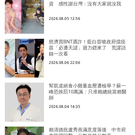
資 感性謝台灣：沒有大家就沒我
2026.08.05 12:56
慈濟買BNT遇詐！藍白昔嗆政府擋疫
苗「必遭天譴」迴力鏢來了 荒謬語
錄一次看
2026.08.06 22:06
幫凱道絕食小雞量血壓遭檢舉？蘇一
峰恐挨罰10萬諷：只准賴總統當賴醫
師
2026.08.04 14:35
賴清德批盧秀燕滿意度落後 中市府