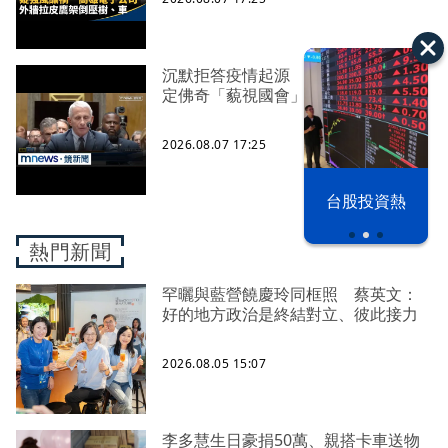
沉默拒答疫情起源 美參院委員會認
定佛奇「藐視國會」
2026.08.07 17:25
漢光42演習
台股投資熱
熱門新聞
罕曬與藍營饒慶玲同框照 蔡英文：
好的地方政治是終結對立、彼此接力
2026.08.05 15:07
李多慧生日豪捐50萬、親搭卡車送物