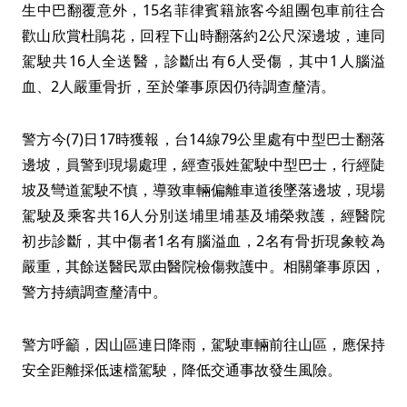
生中巴翻覆意外，15名菲律賓籍旅客今組團包車前往合
歡山欣賞杜鵑花，回程下山時翻落約2公尺深邊坡，連同
駕駛共16人全送醫，診斷出有6人受傷，其中1人腦溢
血、2人嚴重骨折，至於肇事原因仍待調查釐清。
警方今(7)日17時獲報，台14線79公里處有中型巴士翻落
邊坡，員警到現場處理，經查張姓駕駛中型巴士，行經陡
坡及彎道駕駛不慎，導致車輛偏離車道後墜落邊坡，現場
駕駛及乘客共16人分別送埔里埔基及埔榮救護，經醫院
初步診斷，其中傷者1名有腦溢血，2名有骨折現象較為
嚴重，其餘送醫民眾由醫院檢傷救護中。相關肇事原因，
警方持續調查釐清中。
警方呼籲，因山區連日降雨，駕駛車輛前往山區，應保持
安全距離採低速檔駕駛，降低交通事故發生風險。