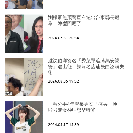
劉櫂豪無預警宣布退出台東縣長選
舉 陳瑩回應了
2026.07.31 20:34
邀沈伯洋簽名「秀菜單遮蔣萬安親
簽」遭出征 饒河名店速祭白漆消失
術
2026.08.05 19:52
一粒分手4年學長男友「痛哭一晚」
啦啦隊女神理想型曝光
2024.04.17 15:39