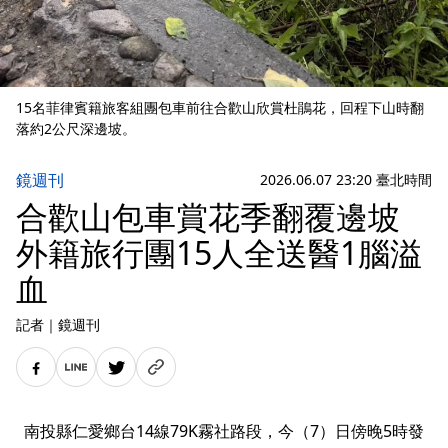
15名菲律賓籍旅客組團包車前往合歡山欣賞杜鵑花，回程下山時翻
落約2公尺深邊坡。
鏡週刊
2026.06.07 23:20 臺北時間
合歡山包車賞花季翻覆邊坡
外籍旅行團15人全送醫1腦溢
血
記者
｜
鏡週刊
南投縣仁愛鄉台14線79K霧社路段，今（7）日傍晚5時發