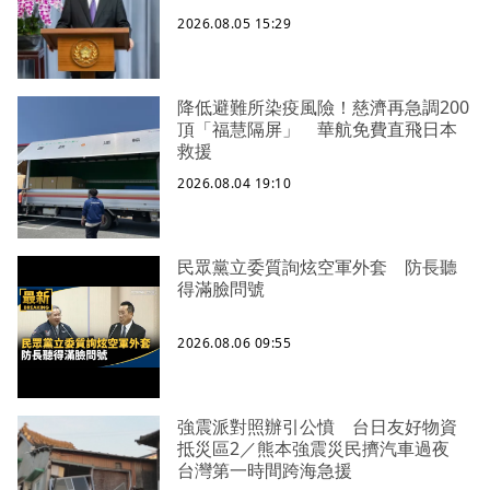
2026.08.05 15:29
降低避難所染疫風險！慈濟再急調200
頂「福慧隔屏」 華航免費直飛日本
救援
2026.08.04 19:10
民眾黨立委質詢炫空軍外套 防長聽
得滿臉問號
2026.08.06 09:55
強震派對照辦引公憤 台日友好物資
抵災區2／熊本強震災民擠汽車過夜
台灣第一時間跨海急援