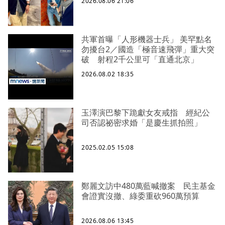
2026.08.06 21:06
共軍首曝「人形機器士兵」 美罕點名
勿擾台2／國造「極音速飛彈」重大突
破 射程2千公里可「直通北京」
2026.08.02 18:35
玉澤演巴黎下跪獻女友戒指 經紀公
司否認祕密求婚「是慶生抓拍照」
2025.02.05 15:08
鄭麗文訪中480萬藍喊撤案 民主基金
會證實沒撤、綠委重砍960萬預算
2026.08.06 13:45