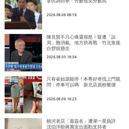
拿民調回擊：分數低笑分數高
2026.08.06 08:18
陳見賢不只心痛還很怒！疑遭「設
局」難消氣、地方拱再戰 竹北靠攏
白營留懸念
2026.08.05 18:34
只有崔始源能停！本尊好奇找上門親
問：停車可以嗎 新北店員粉樂壞
2026.08.06 16:25
饒河老店「蓋簽名」遭灌一星負評
沈伯洋盼蔣萬安出面勸支持者