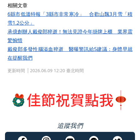
相關文章
6縣市低溫特報「3縣市非常寒冷」 合歡山飄3月雪「積
雪1.2公分」
承億創辦人戴俊郎猝逝！無法見證今年掛牌上櫃 業界震
驚惋惜
戴俊郎多發性腦溢血猝逝 醫曝警訊給5建議：身體早就
在提醒我們
更新時間
2026.06.09 12:20 臺北時間
追蹤我們