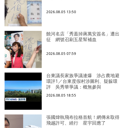
2026.08.05 13:50
饒河名店「秀蓋掉蔣萬安簽名」遭出
征 網號召刷五星幫補血
2026.08.05 07:59
台東議長家族爭議連爆 涉占農地避
環評1／台東度假村涉圖利、疑躲環
評 吳秀華爭議：概無參與
2026.08.05 18:55
張國煒執飛布拉格首航！網傳未取得
飛越許可、繞行 星宇回應了