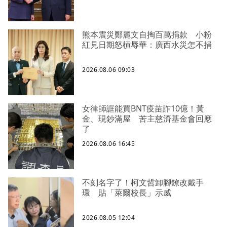
熊本震災鄭麗文自掏百萬捐款 小粉
紅見日期怒槓辱華：廣西水災怎不捐
2026.08.06 09:03
女律師誆能買BNT疫苗詐10億！黃
金、現鈔滿屋 苦主慈濟基金會回應
了
2026.08.06 16:45
不刻名字了！柯文哲卸腳鐐改戴手
環 貼「萊爾校長」示威
2026.08.05 12:04