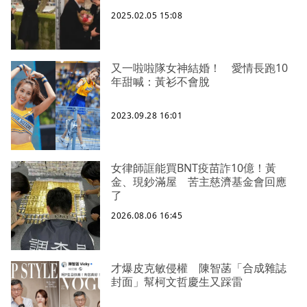
2025.02.05 15:08
又一啦啦隊女神結婚！ 愛情長跑10
年甜喊：黃衫不會脫
2023.09.28 16:01
女律師誆能買BNT疫苗詐10億！黃
金、現鈔滿屋 苦主慈濟基金會回應
了
2026.08.06 16:45
才爆皮克敏侵權 陳智菡「合成雜誌
封面」幫柯文哲慶生又踩雷