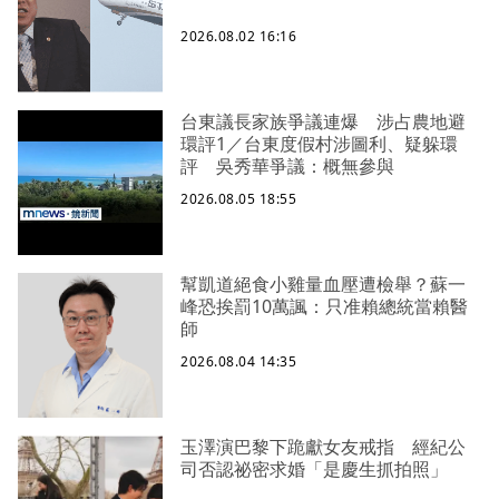
2026.08.02 16:16
台東議長家族爭議連爆 涉占農地避
環評1／台東度假村涉圖利、疑躲環
評 吳秀華爭議：概無參與
2026.08.05 18:55
幫凱道絕食小雞量血壓遭檢舉？蘇一
峰恐挨罰10萬諷：只准賴總統當賴醫
師
2026.08.04 14:35
玉澤演巴黎下跪獻女友戒指 經紀公
司否認祕密求婚「是慶生抓拍照」