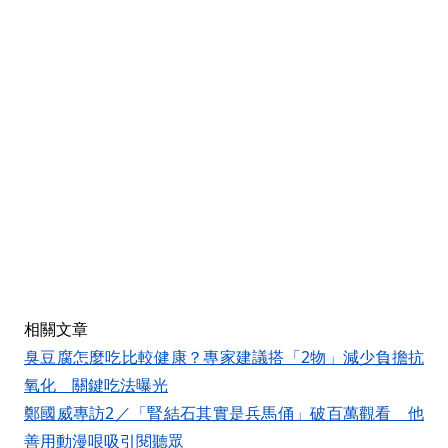
相關文章
臭豆腐怎麼吃比較健康？專家建議搭「2物」減少負擔抗
氧化 關鍵吃法曝光
鄭國威專訪2／「腎結石其實是兵馬俑」破百萬觀看 他
善用動漫哏吸引閱聽眾