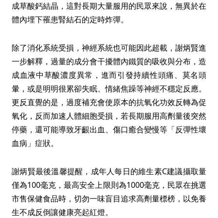
成草酸鈣結晶，這對長期大量服用的民眾來說，無異於在
體內埋下罹患腎結石的定時炸彈。
除了消化系統受損，神經系統也可能因此超載，謝炳賢進
一步解釋，過量的成分會干擾體內鐵質的吸收與分布，造
成血液中草酸濃度異常，進而引發持續性頭痛、莫名頭
暈，或是明明很累卻失眠、情緒焦躁等神經不穩定反應。
更反直覺的是，過度補充會使原本的抗氧化功效反轉為促
氧化，反而加速人體細胞受損，若長期服用高劑量後突然
停藥，還可能導致牙齦出血、傷口癒合變慢等「反彈性壞
血病」症狀。
謝炳賢最後溫馨提醒，成年人每日的維生素C建議攝取量
僅為100毫克，最高安全上限則為1000毫克，民眾在挑選
市售保健食品時，切勿一味盲目追求高劑量標榜，以免養
生不成反倒讓健康亮起紅燈。