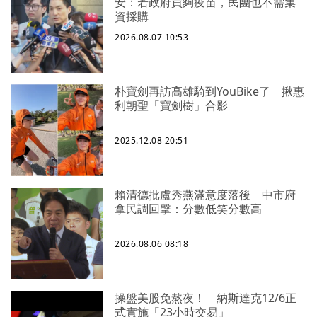
安：若政府買夠疫苗，民團也不需集
資採購
2026.08.07 10:53
朴寶劍再訪高雄騎到YouBike了 揪惠
利朝聖「寶劍樹」合影
2025.12.08 20:51
賴清德批盧秀燕滿意度落後 中市府
拿民調回擊：分數低笑分數高
2026.08.06 08:18
操盤美股免熬夜！ 納斯達克12/6正
式實施「23小時交易」