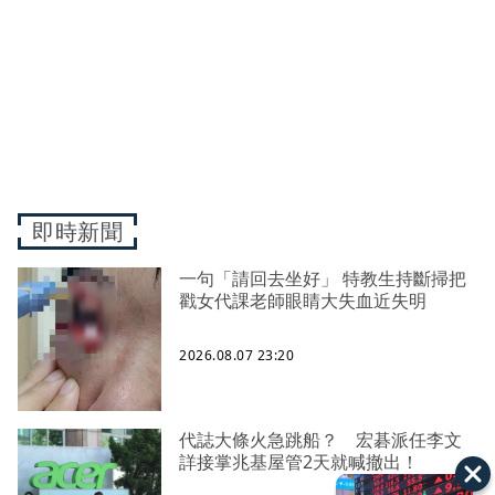
即時新聞
一句「請回去坐好」 特教生持斷掃把
戳女代課老師眼睛大失血近失明
2026.08.07 23:20
代誌大條火急跳船？ 宏碁派任李文
詳接掌兆基屋管2天就喊撤出！