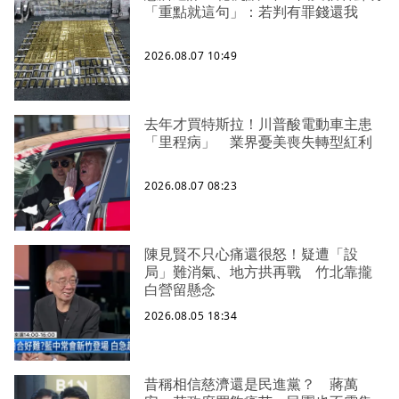
「重點就這句」：若判有罪錢還我
2026.08.07 10:49
去年才買特斯拉！川普酸電動車主患
「里程病」 業界憂美喪失轉型紅利
2026.08.07 08:23
陳見賢不只心痛還很怒！疑遭「設
局」難消氣、地方拱再戰 竹北靠攏
白營留懸念
2026.08.05 18:34
昔稱相信慈濟還是民進黨？ 蔣萬