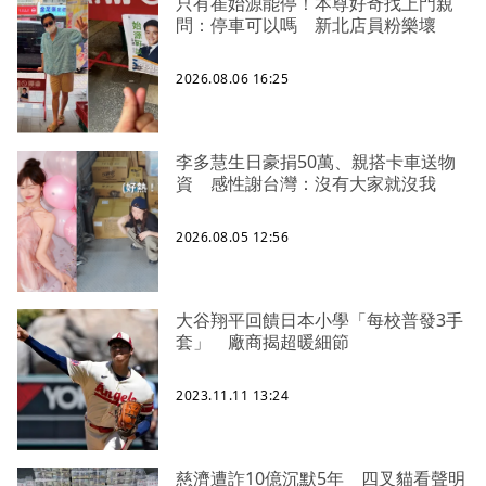
只有崔始源能停！本尊好奇找上門親
問：停車可以嗎 新北店員粉樂壞
2026.08.06 16:25
李多慧生日豪捐50萬、親搭卡車送物
資 感性謝台灣：沒有大家就沒我
2026.08.05 12:56
大谷翔平回饋日本小學「每校普發3手
套」 廠商揭超暖細節
2023.11.11 13:24
慈濟遭詐10億沉默5年 四叉貓看聲明