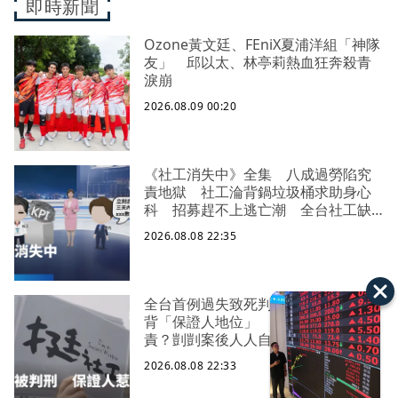
即時新聞
Ozone黃文廷、FEniX夏浦洋組「神隊
友」 邱以太、林亭莉熱血狂奔殺青
淚崩
2026.08.09 00:20
《社工消失中》全集 八成過勞陷究
責地獄 社工淪背鍋垃圾桶求助身心
科 招募趕不上逃亡潮 全台社工缺
口警報 揭薪資回捐黑幕 血汗錢遭
2026.08.08 22:35
剝削
全台首例過失致死判刑 社工陳尚潔
背「保證人地位」 機構脫身基層扛
責？剴剴案後人人自危｜社工消失中
2026.08.08 22:33