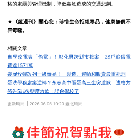
格的處罰與管理機制，降低毒駕造成的交通悲劇。
★《鏡週刊》關心您：珍惜生命拒絕毒品，健康無價不
容毒噬。
相關文章
自學改電表「偷電」！彰化男跨縣市接案 28戶追償電
費達1571萬
喪屍煙彈改列一級毒品！ 製造、運輸和販賣最重死刑
蛋洗學務處案逆轉？永春高中砸蛋高三生突道歉 遭校方
怒告5罪後態度放軟：誤會學校了
更新時間
2026.06.06 10:20 臺北時間