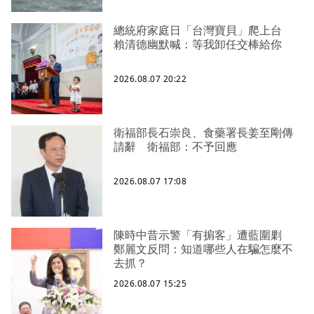
總統府家庭日「台灣寶貝」爬上台
賴清德幽默喊：等我卸任交棒給你
2026.08.07 20:22
衛福部長石崇良、食藥署長姜至剛傳
請辭 衛福部：不予回應
2026.08.07 17:08
陳時中昔示警「有掮客」遭藍圍剿
鄭麗文反問：知道哪些人在騙怎麼不
去抓？
2026.08.07 15:25