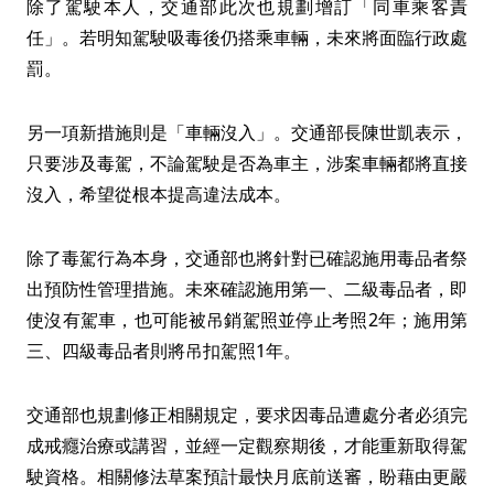
除了駕駛本人，交通部此次也規劃增訂「同車乘客責
任」。若明知駕駛吸毒後仍搭乘車輛，未來將面臨行政處
罰。
另一項新措施則是「車輛沒入」。交通部長陳世凱表示，
只要涉及毒駕，不論駕駛是否為車主，涉案車輛都將直接
沒入，希望從根本提高違法成本。
除了毒駕行為本身，交通部也將針對已確認施用毒品者祭
出預防性管理措施。未來確認施用第一、二級毒品者，即
使沒有駕車，也可能被吊銷駕照並停止考照2年；施用第
三、四級毒品者則將吊扣駕照1年。
交通部也規劃修正相關規定，要求因毒品遭處分者必須完
成戒癮治療或講習，並經一定觀察期後，才能重新取得駕
駛資格。相關修法草案預計最快月底前送審，盼藉由更嚴