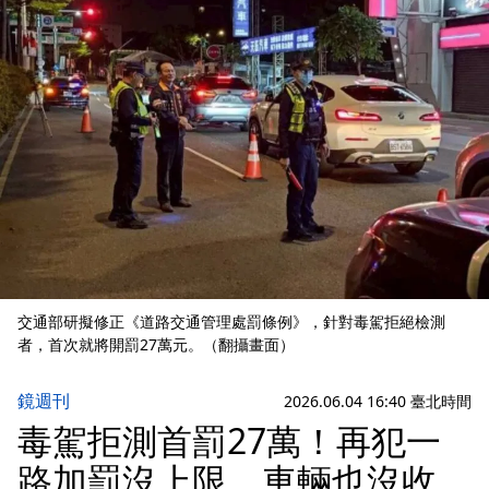
交通部研擬修正《道路交通管理處罰條例》，針對毒駕拒絕檢測
者，首次就將開罰27萬元。（翻攝畫面）
鏡週刊
2026.06.04 16:40 臺北時間
毒駕拒測首罰27萬！再犯一
路加罰沒上限 車輛也沒收