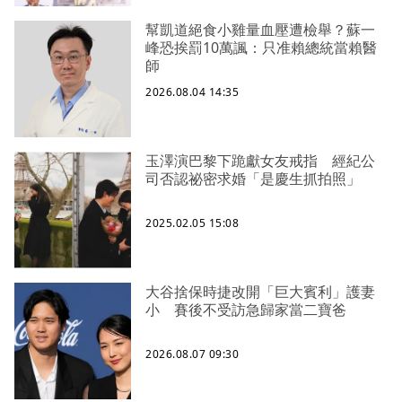
幫凱道絕食小雞量血壓遭檢舉？蘇一
峰恐挨罰10萬諷：只准賴總統當賴醫
師
2026.08.04 14:35
玉澤演巴黎下跪獻女友戒指 經紀公
司否認祕密求婚「是慶生抓拍照」
2025.02.05 15:08
大谷捨保時捷改開「巨大賓利」護妻
小 賽後不受訪急歸家當二寶爸
2026.08.07 09:30