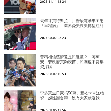
2023.11.11 13:24
去年才買特斯拉！川普酸電動車主患
「里程病」 業界憂美喪失轉型紅利
2026.08.07 08:23
昔稱相信慈濟還是民進黨？ 蔣萬
安：若政府買夠疫苗，民團也不需集
資採購
2026.08.07 10:53
李多慧生日豪捐50萬、親搭卡車送物
資 感性謝台灣：沒有大家就沒我
2026.08.05 12:56