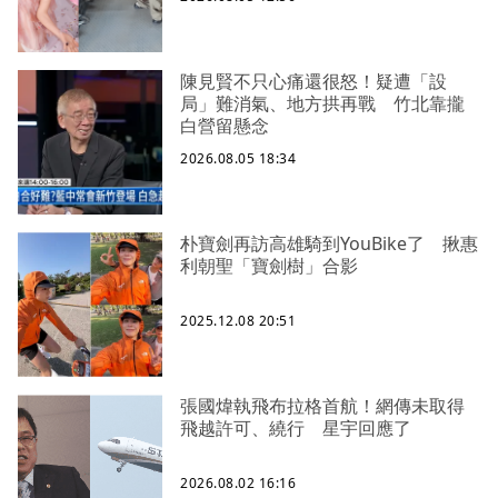
陳見賢不只心痛還很怒！疑遭「設
局」難消氣、地方拱再戰 竹北靠攏
白營留懸念
2026.08.05 18:34
朴寶劍再訪高雄騎到YouBike了 揪惠
利朝聖「寶劍樹」合影
2025.12.08 20:51
張國煒執飛布拉格首航！網傳未取得
飛越許可、繞行 星宇回應了
2026.08.02 16:16