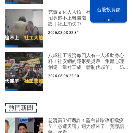
漢光42演習
台股投資熱
究責文化人人怕 社福缺口拉警報
招募追不上離職潮 低薪過勞誰來守
護｜社工消失中
2026.08.08 22:31
八成社工過勞每四人有一人求助身心
科！社安網的隱形受災戶 集體心理
創傷 當社工成「體制代罪羊」 防
禦性社工不敢多做無奈趨勢？耗竭殆
2026.08.08 22:30
盡下的社安網危機｜社工消失中
熱門新聞
慈濟買BNT遇詐！藍白昔嗆政府擋疫
苗「必遭天譴」迴力鏢來了 荒謬語
錄一次看